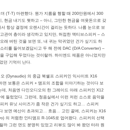
(T-T) 마련했다. 뭔가 지름을 행할 때 200만원에서 300
, 현금 내기도 뭣하고 – 아니, 그만한 현금을 여윳돈으로 갖
커서 항상 결정에 오랜시간이 걸리는 듯하다. 나름 눈으로 보
 고관여 층이라 생각하고 있지만, 허접한 액티브스피커 – 스
오래 버틴 것을 보면 또, 내 귀는 막귀였던 건가 싶기도 하
를 들어보겠답시고 두 해 전에 DAC (D/A Converter) –
 을 구입해 두었다는 것이랄까. 하이엔드 제품은 아니었지만
했었던 기억이 난다.
(Dynaudio) 의 중급 북쉘프 스피커인 익사이트 X16
라고 하면 보통은 스피커 + 앰프의 조합을 이야기하는 것이다 보
는데, 처음엔 다인오디오의 한 그레이드 아래 스피커인 X12
장에 들렀었다. 그런데, 청음실에서 이런 저런 소스로 음악을
스피커 유닛 사이즈가 좀 작은 건가 싶기도 하고… 스피커
다 보면 예산이 초과되고… 흐음… 고민 끝에, 스피커는 X16
yo) 의 저렴한 인티앰프 R-1045로 업어왔다. 스피커의 선택
까 그런 면도 분명히 있었고 리뷰도 많이 봐 왔던 터라 뭔