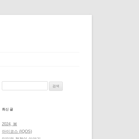
검
색:
최신 글
2024, 봄
아이코스 (IQOS)
미미와 컴컴이 이야기