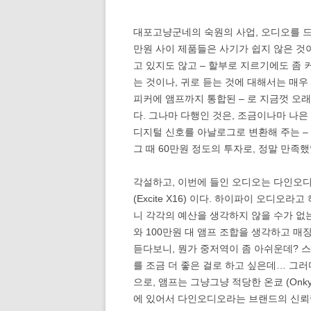
대포고냥군네의 숙원의 사업, 오디오를 드뎌 
만원 사이 제품들은 사기가 쉽지 않은 것이
고 있지도 않고 – 할부로 지르기에도 좀 
는 것이나, 귀로 듣는 것에 대해서는 매우
피커에 앰프까지 통합된 – 로 지금껏 오래
다. 그나마 다행인 것은, 조금이나마 나은 소리
디지털 신호를 아날로그로 변환해 주는 –
그 때 60만원 정도의 투자로, 정말 만족
각설하고, 이번에 들인 오디오는 다인오디오 
(Excite X16) 이다. 하이파이 오디오
니 각각의 예산을 생각하지 않을 수가 없
와 100만원 대 앰프 조합을 생각하고 매
듣다보니, 뭔가 중저역이 좀 아쉬운데? 
를 조금 더 좋은 걸로 하고 싶은데… 그러
으로, 앰프는 그냥그냥 적당한 온쿄 (Onk
에 있어서 다인오디오라는 브랜드의 신뢰랄