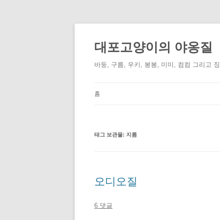
컨
텐
츠
대포고양이의 야옹질
로
건
너
바둥, 구름, 우키, 봉봉, 미미, 컴컴 그리고 
뛰
기
홈
태그 보관물:
지름
오디오질
6 댓글