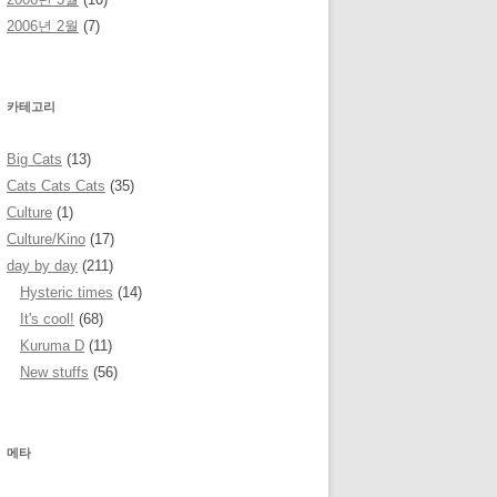
2006년 2월
(7)
카테고리
Big Cats
(13)
Cats Cats Cats
(35)
Culture
(1)
Culture/Kino
(17)
day by day
(211)
Hysteric times
(14)
It's cool!
(68)
Kuruma D
(11)
New stuffs
(56)
메타