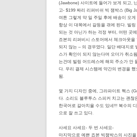
(Jawbone) 사이트에 들어가 보게 되고
고- $199 짜리 리퍼비쉬 빅 잼박스 (Big
여튼 그렇게 약 일 주일 후에 배송이 오게
항상 이 대목에서 갈등을 겪에 된다. 빌
되는 것 아닌가 하는 걱정 부터, 어떤 곳
죠본의 리퍼비시 스토어에서 체크아웃을 할
되지 않는 – 의 경우였다. 일단 배대지로
스가 확인이 되지 않는다며 오더가 취소됨 -
는건데 빌링 어드레스에 해외 주소가 안 들어
다. 우리 결제 시스템에 약간의 변경을 했으
됨.
몇 가지 디자인 중에, 그라파이트 헥스 (Gra
다. 소리도 블루투스 스피커 치고는 괜찮
한국어로 갈아치울 수도 있네!!! 복수의
으로 잘 쓰고 있다.
사세요 사세요- 두 번 사세요-
마지막으로 예쁜 죠본 빅잼박스의 사진을 