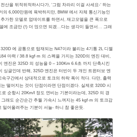
전산을 뒤적뒤적하시다가, ‘그럼 차라리 이걸 사세요-‘ 하는
은 거의 6,000만원에 육박하지만, BMW 에서 자체 통신기능인
e) 를 추가한 모델로 업데이트를 하면서, 재고모델을 큰 폭으로
모델에 조금만 (!) 더 얹으면 되겠…다는 생각이 들면서… 그래
 320D 에 공통으로 탑재되는 N47이라 불리는 4기통 2L 디젤
 마력 / 38.8 kgf·m 의 스펙을 가지는 320D의 엔진 대비,
된 이 엔진은 325D 의 성능을 0 – 100Km 6.6초 까지 단축시킨
 싱글인데 반해, 325D 엔진은 터빈이 두 개인 트윈터보 엔
고속구간에서 상대적으로 토크의 하락 폭이 적다. 다만, 출력
 연비는 떨어지는 것이 단점이라면 단점이겠다. 실제로 320D 시
 순항시 20Km/l 정도 연비는 기본이라는데, 325D 의 경
뭐 그래도 순간순간 추월 가속시 느껴지는 45 kgf·m 의 토크감
고 밀어올려주는 기분이 서늘- 하니 참 좋은듯.