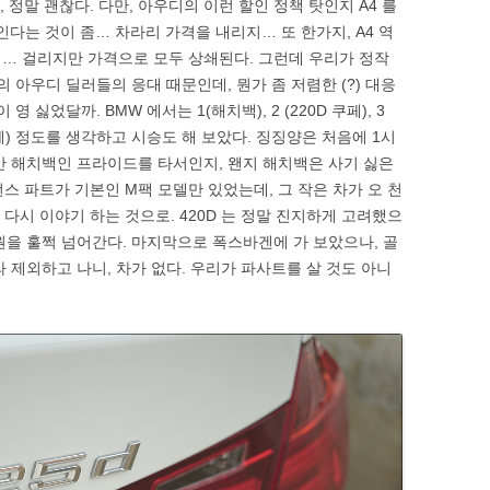
, 정말 괜찮다. 다만, 아우디의 이런 할인 정책 탓인지 A4 를
인다는 것이 좀… 차라리 가격을 내리지… 또 한가지, A4 역
… 걸리지만 가격으로 모두 상쇄된다. 그런데 우리가 정작
 아우디 딜러들의 응대 때문인데, 뭔가 좀 저렴한 (?) 대응
 싫었달까. BMW 에서는 1(해치백), 2 (220D 쿠페), 3
20D 쿠페) 정도를 생각하고 시승도 해 보았다. 징징양은 처음에 1시
간 해치백인 프라이드를 타서인지, 왠지 해치백은 사기 싫은
포먼스 파트가 기본인 M팩 모델만 있었는데, 그 작은 차가 오 천
 다시 이야기 하는 것으로. 420D 는 정말 진지하게 고려했으
만원을 훌쩍 넘어간다. 마지막으로 폭스바겐에 가 보았으나, 골
 제외하고 나니, 차가 없다. 우리가 파사트를 살 것도 아니