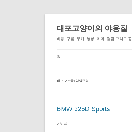
컨
텐
츠
대포고양이의 야옹질
로
건
너
바둥, 구름, 우키, 봉봉, 미미, 컴컴 그리고 
뛰
기
홈
태그 보관물:
차량구입
BMW 325D Sports
6 댓글