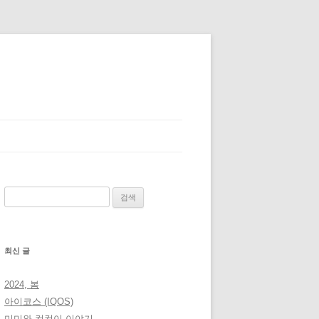
검
색:
최신 글
2024, 봄
아이코스 (IQOS)
미미와 컴컴이 이야기