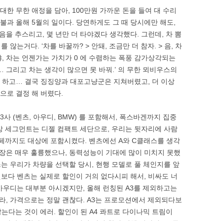
대한 무한 애정을 담아, 100만원 가까운 돈을 들여 대 수리
 불과 올해 5월의 일이다. 당연하게도 그 때 당시에만 해도,
을 추스리고, 몇 년만 더 타야겠다 생각했다. 그런데, 차 뽐
않는거다. ‘차를 바꿀까? > 안돼, 조금만 더 참자. > 음, 차
아냐, 차는 언젠가는 가치가 0 에 수렴하는 폭풍 감가상각되는
… 그리고 차는 생각이 많으면 못 바꿔.’ 의 무한 뫼비우스의
또 하고… 결국 징징양과 대포고냥군은 지쳐버렸고, 더 이상
으로 결정 해 버렸다.
3사 (벤츠, 아우디, BMW) 를 포함해서, 폭스바겐까지 집중
상 세그먼트는 디젤 컴팩트 세단으로, 우리는 뒷자리에 사람
쿠페까지도 대상에 포함시켰다. 벤츠에선 A와 C클래스를 생각
는 내장은 매우 훌륭했으나, 동력성능이 기대에 많이 미치지 못했
는 우리가 차량을 선택할 당시, 현행 모델로 풀 체인지를 앞
보다 벤츠는 실제로 할인이 거의 없다시피 해서, 비싸도 너
아우디는 대부분 아시겠지만, 올해 런칭된 A3를 제외하고는
라, 가격으로는 정말 괜찮다. A3는 프로모션에서 제외되다보
않는다는 것이 에러. 할인이 된 A4 콰트로 다이나믹 트림이