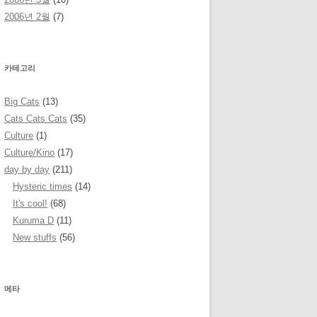
2006년 2월
(7)
카테고리
Big Cats
(13)
Cats Cats Cats
(35)
Culture
(1)
Culture/Kino
(17)
day by day
(211)
Hysteric times
(14)
It's cool!
(68)
Kuruma D
(11)
New stuffs
(56)
메타