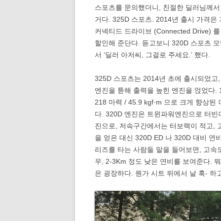
스포츠를 문의했더니, 친절한 딜러님께서 
거다. 325D 스포츠. 2014년 출시 가격
커넥티드 드라이브 (Connected Driv
할인해 준단다. 듣고보니 320D 스포츠 
서 ‘딜러 아저씨, 그걸로 주세요.’ 했다.
325D 스포츠는 2014년 초에 출시되었고,
엔진을 튠해 출력을 높힌 엔진을 얹었다. 184
218 마력 / 45.9 kgf·m 으로 크게 향상
다. 320D 엔진은 트윈파워엔진으로 터빈이
진으로, 저속구간에서는 터보랙이 적고, 
을 얻은 대신 320D ED 나 320D 대비
리즈를 타는 사람들 말을 들어보면, 고속도로
우, 2-3Km 정도 낮은 연비를 보여준다. 
은 굉장하다. 뭔가 시트 뒤에서 날 훅- 하