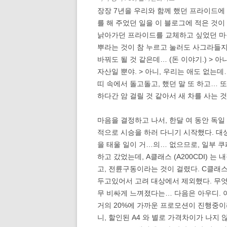
장장 7년을 우리와 함께 했던 프라이드에 
를 해 주었던 일을 이 블로그에 적은 것이
낡아가던 프라이드를 교체하고 싶었던 마음
뿌라는 것이 참 누르고 눌러도 사그라들지를 
바꿔도 될 것 같은데… (돈 이야기.) > 
자산일 뿐야. > 아니, 우리는 애도 없는데
띠 속에서 돌고돌고, 했던 말 또 하고… 
하다간 암 걸릴 것 같아서 새 차를 사는 것
마음을 결정하고 나서, 한달 여 동안 독일 
적으로 시승을 하러 다니기 시작했다. 대
을 태울 일이 거…의… 없으므로, 일부 
하고 갔었는데, A클래스 (A200CDI) 
고, 전륜구동이라는 것이 걸렸다. C클래스
두고있어서 고려 대상에서 제외했다. 무엇
무 비싸게 느껴졌다는… 다음은 아우디. 
거의 20%에 가까운 프로모션이 진행중이
니, 할인된 A4 와 별로 가격차이가 나지 