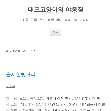
컨
텐
대포고양이의 야옹질
츠
로
건
너
바둥, 구름, 우키, 봉봉, 미미, 컴컴 그리고 징징
뛰
기
메뉴
태그 보관물:
청포도쥬스
을지한빛거리
6 댓글
얼마 전, 토요일과 일요일 이틀에 걸쳐 여기, ‘을지한빛거리’ 에
서
도돌미와입후와
놀았다. 여긴 또 언제 친구랑 다녀왔는지 칭찬
에 칭찬을 거듭하던 마마스카페 (Cafe Mamas) 가 있는 곳이다.