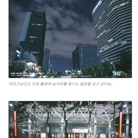
대포고냥군도 야경 촬영에 삼각대를 챙기는 열정을 갖고 싶다능-