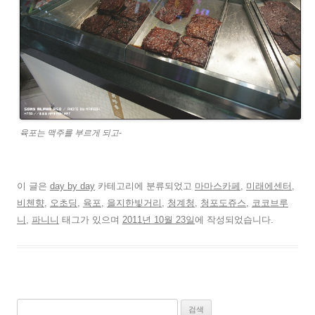
육포는 맥주를 부르게 되고-
이 글은
day by day
카테고리에 분류되었고
마마스카페
,
미래에센터
,
비첸향
,
오초딩
,
육포
,
을지한빛거리
,
청계청
,
청포도쥬스
,
코코브루
니
,
파니니
태그가 있으며
2011년 10월 23일
에 작성되었습니다.
검