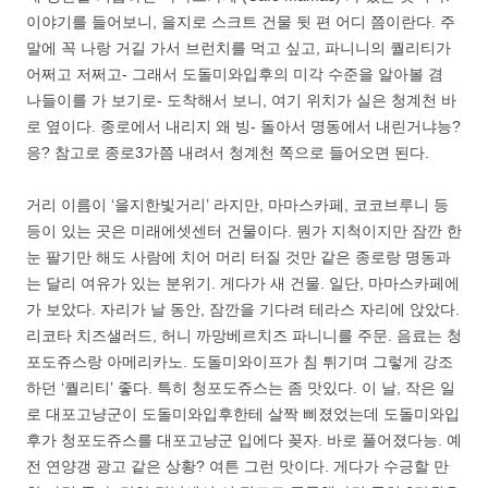
이야기를 들어보니, 을지로 스크트 건물 뒷 편 어디 쯤이란다. 주
말에 꼭 나랑 거길 가서 브런치를 먹고 싶고, 파니니의 퀄리티가
어쩌고 저쩌고- 그래서 도돌미와입후의 미각 수준을 알아볼 겸
나들이를 가 보기로- 도착해서 보니, 여기 위치가 실은 청계천 바
로 옆이다. 종로에서 내리지 왜 빙- 돌아서 명동에서 내린거냐능?
응? 참고로 종로3가쯤 내려서 청계천 쪽으로 들어오면 된다.
거리 이름이 ‘을지한빛거리’ 라지만, 마마스카페, 코코브루니 등
등이 있는 곳은 미래에셋센터 건물이다. 뭔가 지척이지만 잠깐 한
눈 팔기만 해도 사람에 치어 머리 터질 것만 같은 종로랑 명동과
는 달리 여유가 있는 분위기. 게다가 새 건물. 일단, 마마스카페에
가 보았다. 자리가 날 동안, 잠깐을 기다려 테라스 자리에 앉았다.
리코타 치즈샐러드, 허니 까망베르치즈 파니니를 주문. 음료는 청
포도쥬스랑 아메리카노. 도돌미와이프가 침 튀기며 그렇게 강조
하던 ‘퀄리티’ 좋다. 특히 청포도쥬스는 좀 맛있다. 이 날, 작은 일
로 대포고냥군이 도돌미와입후한테 살짝 삐졌었는데 도돌미와입
후가 청포도쥬스를 대포고냥군 입에다 꽂자. 바로 풀어졌다능. 예
전 연양갱 광고 같은 상황? 여튼 그런 맛이다. 게다가 수긍할 만