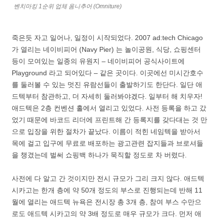
벤치마킹 1순위 업체 옴니추어 (Omniture)
죽은듯 자고 일어나, 일정이 시작되었다. 2007 ad:tech Chicago
가 열리는 네이비피어 (Navy Pier) 는 놀이공원, 식당, 쇼핑센터
등이 모여있는 일종의 유원지 – 네이비피어 공식사이트에
Playground 라고 되어있다 – 같은 곳이다. 이곳에선 미시간호수
를 둘러볼 수 있는 멋진 유람선들이 출발하기도 한단다. 일단 애
드텍부터 참관하고, 더 자세히 둘러봐야겠다. 일부터 해 치우자!
애드텍은 2층 컨벤션 홀에서 열리고 있었다. 사전 등록을 하고 갔
었기 때문에 바코드 리더에 프린트해 간 등록지를 갖다대는 것 만
으로 입장을 위한 절차가 끝났다. 이름이 적힌 네임텍을 받아서
목에 걸고 입구에 무료로 배포하는 광고관련 잡지들과 브로셔들
을 챙겼는데 벌써 쇼핑백 하나가 묵직할 정도로 차 버렸다.
사전에 다 알고 간 것이지만 전시 규모가 그리 크지 않다. 애드텍
시카고는 한개 층에 약 50개 정도의 부스로 진행되는데 반해 11
월에 열리는 애드텍 뉴욕은 전시장 총 3개 층, 참여 부스 수만으
로도 애드텍 시카고의 약 3배 정도로 매우 규모가 크다. 먼저 애