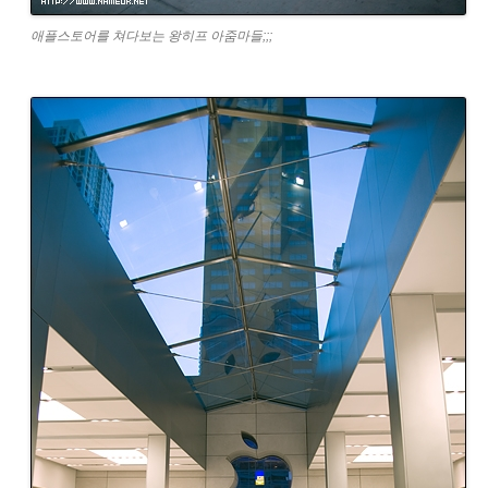
애플스토어를 쳐다보는 왕히프 아줌마들;;;