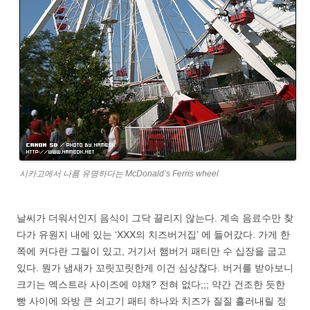
시카고에서 나름 유명하다는 McDonald’s Ferris wheel
날씨가 더워서인지 음식이 그닥 끌리지 않는다. 계속 음료수만 찾
다가 유원지 내에 있는 ‘XXX의 치즈버거집’ 에 들어갔다. 가게 한
쪽에 커다란 그릴이 있고, 거기서 햄버거 패티만 수 십장을 굽고
있다. 뭔가 냄새가 꼬릿꼬릿한게 이건 심상찮다. 버거를 받아보니
크기는 엑스트라 사이즈에 야채? 전혀 없다;;; 약간 건조한 듯한
빵 사이에 와방 큰 쇠고기 패티 하나와 치즈가 질질 흘러내릴 정