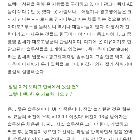
드텍에 참관을 위해 온 사람들을 구경하고 있자니 광고대행사 AE
들이 대다수인 듯 했다. 옷 차림새나 – 어딜가나 광고쟁이들은 표
시가 난다는 – 서로서로 인사나누고 아는 체를 하는 것으로 봐서
아마도? 부스를 둘러보니 역시나 대행사들이 많다. 대행사가 전
략이라고 내세우는 것들도 한국이나 여기나 대동소이하다. 그 중
몇몇 업체가 대포고냥군의 관심사이며, 여기에 온 이유이기도 한
광고관리 솔루션들을 소개하고 있었는데, 옴니추어 (Omniture)
라는 업체의 웹분석 / 광고효과측정 솔루션이 그중 단연 백미. 옴
니추어 아저씨가 우리 일행을 보더니, 반갑게 와서 절라 침튀기며
열심히 설명해준다.
‘정말 이거 보려고 한국에서 왔삽 맨?’
‘그렇다 맨. 한 수 가르쳐 다오 맨.’
음… 좋은 솔루션이다. UI 가 죽음이다. 정말 놀라웠던 것은 웹분
석 묘듈의 버젼이 무려 v 13.0.1 이었다! 버젼이 13을 넘어가는
솔루션은 처음봤다. 뭐… 사실 솔루션은 그래야 한다. 개발하고
써본 후, 문제점이 있으면 개선하는 과정을 반복하면서 점점 완벽
한 솔루션이 되어가는 것이지. 근데… 대포고냥군이 캐나다 유학