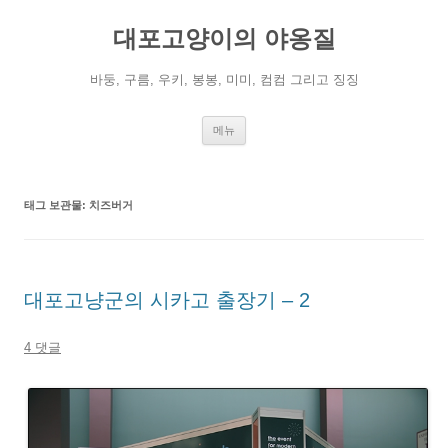
컨
텐
대포고양이의 야옹질
츠
로
건
너
바둥, 구름, 우키, 봉봉, 미미, 컴컴 그리고 징징
뛰
기
메뉴
태그 보관물:
치즈버거
대포고냥군의 시카고 출장기 – 2
4 댓글