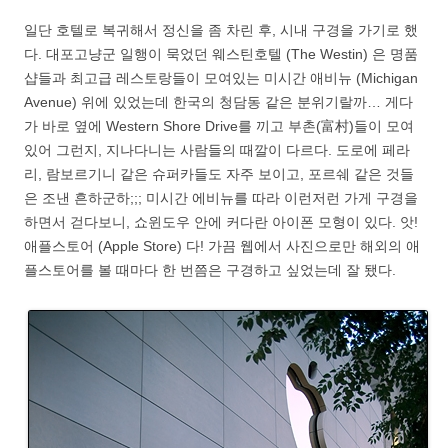
일단 호텔로 복귀해서 정신을 좀 차린 후, 시내 구경을 가기로 했
다. 대포고냥군 일행이 묵었던 웨스틴호텔 (The Westin) 은 명품
샵들과 최고급 레스토랑들이 모여있는 미시간 애비뉴 (Michigan
Avenue) 위에 있었는데 한국의 청담동 같은 분위기랄까… 게다
가 바로 옆에 Western Shore Drive를 끼고 부촌(富村)들이 모여
있어 그런지, 지나다니는 사람들의 때깔이 다르다. 도로에 페라
리, 람보르기니 같은 슈퍼카들도 자주 보이고, 포르쉐 같은 것들
은 조낸 흔하군하;;; 미시간 에비뉴를 따라 이런저런 가게 구경을
하면서 걷다보니, 쇼윈도우 안에 커다란 아이폰 모형이 있다. 앗!
애플스토어 (Apple Store) 다! 가끔 웹에서 사진으로만 해외의 애
플스토어를 볼 때마다 한 번쯤은 구경하고 싶었는데 잘 됐다.