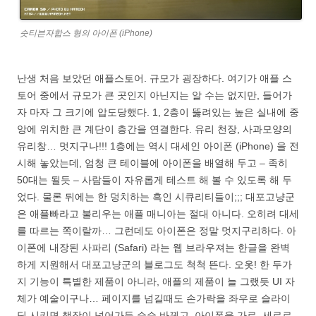
슷티븐자합스 형의 아이폰 (iPhone)
난생 처음 보았던 애플스토어. 규모가 굉장하다. 여기가 애플 스
토어 중에서 규모가 큰 곳인지 아닌지는 알 수는 없지만, 들어가
자 마자 그 크기에 압도당했다. 1, 2층이 뚫려있는 높은 실내에 중
앙에 위치한 큰 계단이 층간을 연결한다. 유리 천장, 사과모양의
유리창… 멋지구나!!! 1층에는 역시 대세인 아이폰 (iPhone) 을 전
시해 놓았는데, 엄청 큰 테이블에 아이폰을 배열해 두고 – 족히
50대는 될듯 – 사람들이 자유롭게 테스트 해 볼 수 있도록 해 두
었다. 물론 뒤에는 한 덩치하는 흑인 시큐리티들이;;; 대포고냥군
은 애플빠라고 불리우는 애플 매니아는 절대 아니다. 오히려 대세
를 따르는 쪽이랄까… 그런데도 아이폰은 정말 멋지구리하다. 아
이폰에 내장된 사파리 (Safari) 라는 웹 브라우져는 한글을 완벽
하게 지원해서 대포고냥군의 블로그도 척척 뜬다. 오옷! 한 두가
지 기능이 특별한 제품이 아니라, 애플의 제품이 늘 그랬듯 UI 자
체가 예술이구나… 페이지를 넘길때도 손가락을 좌우로 슬라이
딩 시키면 책장이 넘어가듯 슥슥 바뀌고, 아이폰을 가로, 세로로