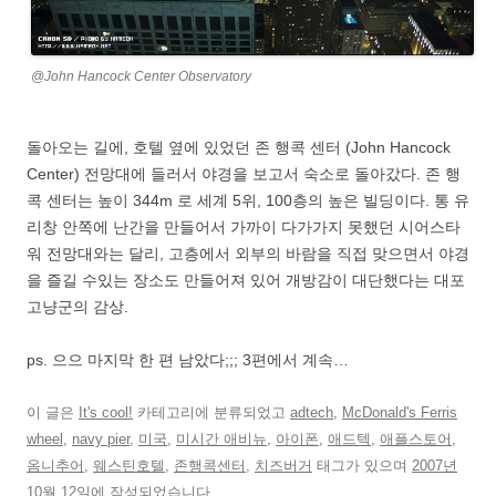
@John Hancock Center Observatory
돌아오는 길에, 호텔 옆에 있었던 존 행콕 센터 (John Hancock
Center) 전망대에 들러서 야경을 보고서 숙소로 돌아갔다. 존 행
콕 센터는 높이 344m 로 세계 5위, 100층의 높은 빌딩이다. 통 유
리창 안쪽에 난간을 만들어서 가까이 다가가지 못했던 시어스타
워 전망대와는 달리, 고층에서 외부의 바람을 직접 맞으면서 야경
을 즐길 수있는 장소도 만들어져 있어 개방감이 대단했다는 대포
고냥군의 감상.
ps. 으으 마지막 한 편 남았다;;; 3편에서 계속…
이 글은
It's cool!
카테고리에 분류되었고
adtech
,
McDonald's Ferris
wheel
,
navy pier
,
미국
,
미시간 애비뉴
,
아이폰
,
애드텍
,
애플스토어
,
옴니추어
,
웨스틴호텔
,
존행콕센터
,
치즈버거
태그가 있으며
2007년
10월 12일
에 작성되었습니다.