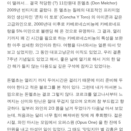
이 떨려서… 결국 적당한 (?) 11만원대 돈멜초 (Don Melchor)
2009년 빈티지로 골랐다. 돈 멜초는 칠레의 대표적인 프리미엄
와인 생산자인 ‘콘차 이 토로’ (Concha Y Toro) 의 아이콘과 같은
고급와인으로, 2000년대 이후로 카베르네쇼비뇽에 카베르네프
랑을 5% 미만으로 블랜딩 해 온 것으로 유명하다. 그 결과, 열리
기까지 꽤 긴 시간을 필요로 하는 카베르네쇼비뇽의 특성을 보완
한 아주 섬세한 와인이라 한다. 여행을 다녀와서는 얼른 따서 맛
보고 싶었지만, 그 동안 대포고냥군의 이직도 있었고, 우리 결혼
7주년 기념일도 있었고 해서, 좋은 날에 열기로 해서 거의 한 달
간 해가 들지 않는 다용도실 깊은 구석에 잠자고 있었다는.
돈멜초는 열리기 까지 두어시간은 걸리기 때문에 미리 준비해 두
어야 한다고 적은 블로그를 본 적이 있다. 그런데 내가 마셔본 느
낌으로는 돈멜초는 결코 그렇지 않다. 코르크를 열고나서부터 느
껴지는 산미와 탄닌은 절대 무겁지 않으며 오히려 참 부드럽고 향
긋하다. 일부러 와인의 2/3 쯤을 남겨 두었다가 다음날 마셔 보았
는데, 처음과는 달리 너무 힘이 빠져버린 탓에 캐 후회했다. 젋은
시절, 와인 마시는 모임에서 오퍼스원 (Opus One) 을 한 잔에 5
만원을 내고 마셨던 일이 있었다. 그 때도 ‘맛있지만 별 감흥은 없