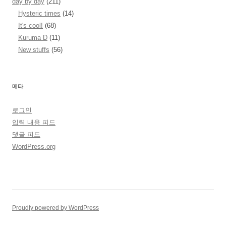
day by day
(211)
Hysteric times
(14)
It's cool!
(68)
Kuruma D
(11)
New stuffs
(56)
메타
로그인
입력 내용 피드
댓글 피드
WordPress.org
Proudly powered by WordPress