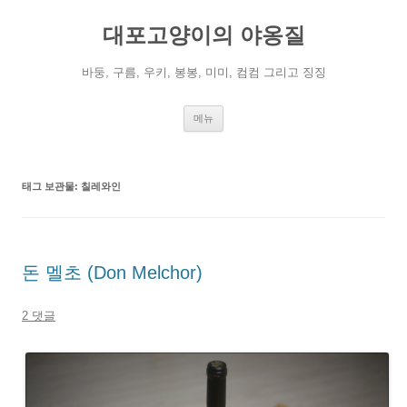
컨
텐
대포고양이의 야옹질
츠
로
건
너
바둥, 구름, 우키, 봉봉, 미미, 컴컴 그리고 징징
뛰
기
메뉴
태그 보관물:
칠레와인
돈 멜초 (Don Melchor)
2 댓글