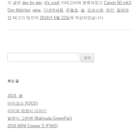
이 글은
day by day
,
It's cool!
카테고리에 분류되었고
Canon 5D mk3
,
Don Melchor
,
wine
,
기내면세품
,
돈멜초
,
술
,
오퍼스원
,
와인
,
칠레와
인
태그가 있으며
2014년 6월 22일
에 작성되었습니다.
검
색:
최신 글
2024, 봄
아이코스 (IQOS)
미미와 컴컴이 이야기
발뮤다 그린팬 (Balmuda GreenFan)
2016 MINI Cooper S (F56S)