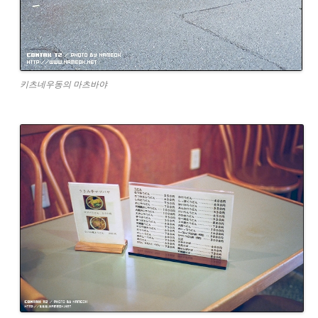
키츠네우동의 마츠바야