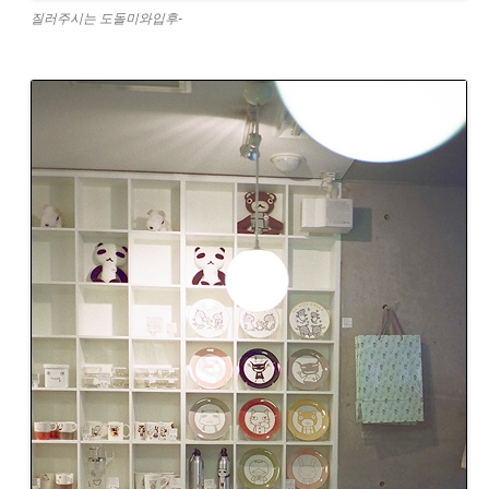
질러주시는 도돌미와입후-