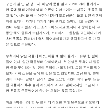
구분이 잘 안 갈 정도다. 미닫이 문을 밀고 마츠바야에 들어가니
안 쪽에 몇 테이블에서 꽤 연륜이 있어보이는 손님들이 우동을 먹
고 있다. 서빙을 하는 아주머니가 대포고냥군이 들고 있던 여행책
자를 보더니, 자기네 가게에 대해 뭐라고 쓰여있냐고 묻길래 ‘키
츠네 우동의 원조’ 라고 소개되어 있다고 했더니 꽤 좋아한다. 우
동만 해도 종류가 수십가지에, 소바까지… 한참을 고민하다가 키
츠네우동의 원조라니 역시 먹어봐야겠다고 생각하고선 둘 다 같
은 것으로 주문했다.
무척이나 맑은 국물에 버섯, 파를 채 썰어 올리고, 유부 한 점이
들어 있다. 일단 국물부터 맛봐야겠다. 첫 인상은 무척이나 깔끔
한 국물 맛이라는 것. 면이 무척이나 쫄깃하다. 그럼 유부를 먹어
보자. 익히 소문을 들어 단 것은 알고 있었지만, 그냥 단 맛 뿐인
것이 아니다. 달면서 질리지 않는 오묘한 마츠바야의 유부. 뜨끈
한 국물까지 후후 불며 깨끗하게 먹고서 일어났지만, 조금 더 비
싼 우동을 주문했어야 한다는 후회는 쵸큼 들었다는…
마츠바야를 나와 한 두 블럭 더 직진한 후에 왼쪽으로 꺾으면 대
로변이 나온다. 그 대로를 건너, 한 블럭 안쪽으로 들어가면 카페