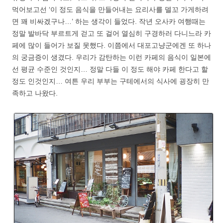
먹어보고선 ‘이 정도 음식을 만들어내는 요리사를 델꼬 가게하려
면 꽤 비싸겠구나…’ 하는 생각이 들었다. 작년 오사카 여행때는
정말 발바닥 부르트게 걷고 또 걸어 열심히 구경하러 다니느라 카
페에 많이 들어가 보질 못했다. 이쯤에서 대포고냥군에겐 또 하나
의 궁금증이 생겼다. 우리가 감탄하는 이런 카페의 음식이 일본에
선 평균 수준인 것인지… 정말 다들 이 정도 해야 카페 한다고 할
정도 인것인지… 여튼 우리 부부는 구테에서의 식사에 굉장히 만
족하고 나왔다.