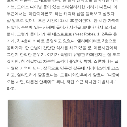
기브, 도어즈 다이닝 등이 있는 스타일리시한 거리가 나온다. 이
부근에서는 ‘아란지아론조’ 라는 캐릭터 샵을 들러보고 싶었다.
샵 앞으로 갔더니 오픈 시간이 12시 30분이란다. 한 시간 가까이
남았다. 주변에 있는 카페에 들어가 시간을 보내다 다시 오기로
했다. 그렇게 들어가게 된 네스트로브 (Nest Robe). 1, 2층은 옷
가게, 3, 4층이 카페로 운영되고 있었다. 엘리베이터로 3층으로
올라가자. 한 손님이 간단한 식사를 하고 있을 뿐, 이른시간이라
그런지 한적한 분위기. 여기가 특별히 유명한 카페인지는 잘 모르
겠지만, 참 정갈하고 차분한 느낌이 좋았다. 특히, 스콘하나는 끝
내줬던 기억이 난다. 잡곡으로 만든것 같은데 시리어스하게 고소
하고, 얼티밋하게 깔끔했다는. 도돌미와입후에게 말했다. ‘나중에
오븐 사면, 다른건 안해줘도 되니, 저런 스콘 하나만 개발해봐-‘
라고.