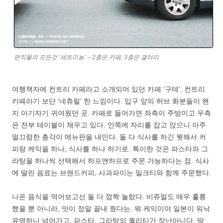
편직물의 모든것 ‘세트미뇽’ – 2층은 카페, 3층은 갤러리
여행책자에 컨트리 카페라고 소개되어 있던 카페 ‘구테’. 컨트리
카페라기 보단 ‘네츄럴’ 한 느낌이다. 입구 앞의 허브 화분들이 왠
지 아기자기 귀여웠던 곳. 카페로 들어가면 좌측이 주방이고 우측
은 전부 테이블이 채우고 있다. 안쪽에 자리를 잡고 앉으니 아주
멀끄럼한 총각이 메뉴판을 내민다. 둘 다 식사를 하긴 뭣해서 커
피랑 케익을 하나, 식사를 하나 하기로. 특이한 것은 파스타와 그
라탕을 하나씩 선택해서 하프앤하프로 주문 가능하다는 점. 식사
에 딸린 음료는 브랜드커피, 사과파이는 밀크티와 함께 주문했다.
나온 음식을 먹어보고선 둘 다 깜짝 놀랐다. 비쥬얼도 매우 훌륭
했을 뿐 아니라, 맛이 정말 끝내 줬다는. 뭐 케익이야 일본이 워낙
유명하니 넘어가고, 파스타, 그라탕의 퀄리티가 장난아니다. 딱