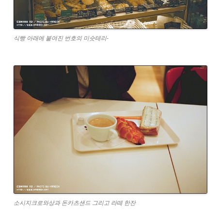
식빵 아래에 붙여진 번호의 미슷테리-
소시지크로와상과 돈카츠샌드 그리고 라떼 한잔