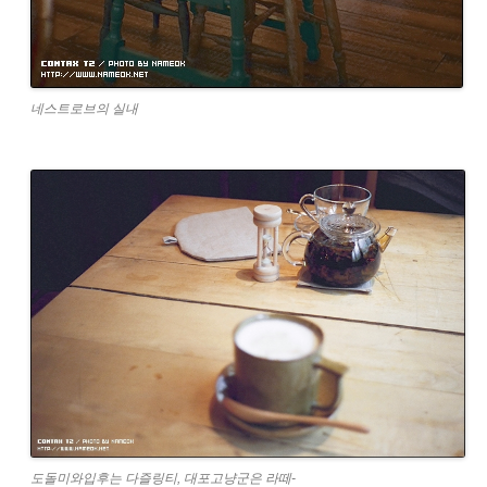
네스트로브의 실내
도돌미와입후는 다즐링티, 대포고냥군은 라떼-