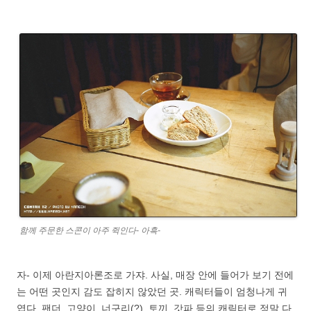
함께 주문한 스콘이 아주 쥑인다- 아흑-
자- 이제 아란지아론조로 가쟈. 사실, 매장 안에 들어가 보기 전에
는 어떤 곳인지 감도 잡히지 않았던 곳. 캐릭터들이 엄청나게 귀
엽다. 팬더, 고양이, 너구리(?), 토끼, 갓파 등의 캐릭터로 정말 다