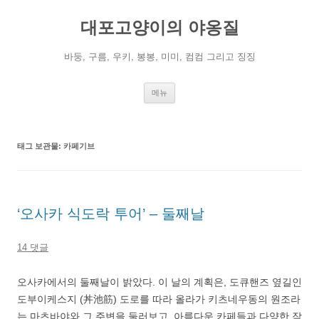
컨
텐
대포고양이의 야옹질
츠
로
건
너
바둥, 구름, 우키, 봉봉, 미미, 컴컴 그리고 징징
뛰
기
메뉴
태그 보관물:
카페기브
‘오사카 식도락 투어’ – 둘째날
14 댓글
오사카에서의 둘째날이 밝았다. 이 날의 계획은, 도큐핸즈 옆길인
도부이케스지 (丼池筋) 도로를 따라 올라가 키츠네우동의 원조라
는 마츠바야와 그 주변을 둘러보고, 아름다운 카페들과 다양한 작