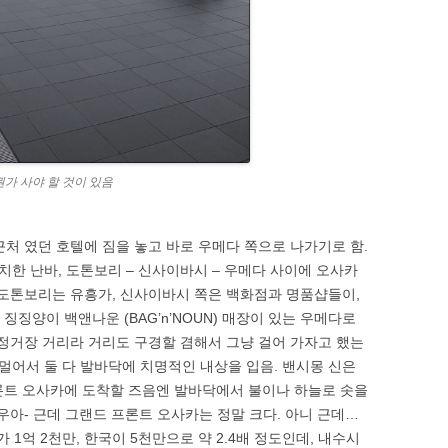
가 사야 할 것이 있음
근처 였던 호텔에 짐을 놓고 바로 우메다 쪽으로 나가기로 함.
한 난바, 도톤보리 – 신사이바시 – 우메다 사이에 오사카
 도톤보리는 유흥가, 신사이바시 쪽은 백화점과 명품샵들이,
징징양이 백앤나운 (BAG’n’NOUN) 매장이 있는 우메다로
 정거장 거리라 거리도 구경할 겸해서 그냥 걸어 가자고 했는
참 멀어서 둘 다 발바닥에 치명적인 내상을 입음. 밴시몽 신은
프론트 오사카에 도착할 즈음엔 발바닥에서 불이나 하늘로 솟을
우아- 근데 그랜드 프론트 오사카는 정말 크다. 아니 근데…
 1억 2천만, 한국이 5천만으로 약 2.4배 정도인데, 내수시