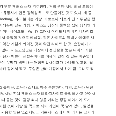
 대부분 캔버스 소재 위주인데, 천막 원단 처럼 비닐 코팅이
a : 듀퐁사가 만든 강화섬유 – 로 만들어진 것도 있다. 개 중
oolbag) 이라 불리는 가방. 가로보다 세로가 긴 자루같은 형
 어깨끈이 달린 가방. 사이즈도 징징의 툴백을 샀던 당시엔 기
은 미니사이즈도 나왔네? 그래서 징징도 네이비 미니사이즈
에서 등장할 것으로 예상함. 같은 사이즈의 툴백 사이에도 재
 약간 거칠게 짜여진 것과 약간 라이트 한 것, 손잡이가 가
 많다. 대포고냥군은 매장에서 정신줄을 놓은 나머지 기본
, 뭔가 어른이 신발주머니를 어깨에 걸친 것 같은 비쥬얼에
 근데 우메다 백앤나운 매장엔 L 사이즈가 하나도 없고요- 털
사카 점에서 찍고, 구입은 난바 매장에서 하게 됨. 그래도 뭐
툴백은, 코듀라 소재로 아주 튼튼하다. 다만, 코듀라 원단
, 샤방샤방 흰색 캔버스 소재의 라지사이즈 툴백을 사고 싶어서
때 묻는 것이 감당 되지 않을 거라는 징징 이야기에 포기,
이한 것이 가방 옆 쪽으로 지퍼 라인이 쭉 달려 있어, 열었을
어서 사용할 일은 없겠지만… 기본사이즈에 비해 라지는 크기가