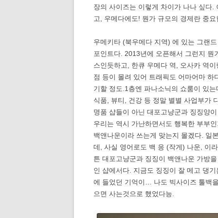
장의 사이즈는 이렇게 차이가 나나 싶다.
고, 우메다에도! 뭔가 규모의 경제란 중요
우메키타 (북우메다 지역) 에 있는 그랜드
포인트다. 2013년에 오픈해서 그런지 뭔가
스인듯하고, 한큐 우메다 역, 오사카 역
점 등이 몰려 있어 트래픽도 어마어마 하다
기할 정도.1층엔 파나소닉의 쇼룸이 있는
식품, 뷰티, 건강 등 정말 별별 사업부가
명품 샵들이 아닌 대포고냥군과 징징양이
우리는 역시 가난하면서도 행복한 부부인가
백앤나운이라 쓰는게 맞는지 몰겠다. 일
데, 사실 영어로도 백 응 (작게) 나운, 이
튼 대포고냥군과 징징이 백앤나운 가방을 처음
인 샵에서다. 지금도 징징이 잘 메고 댕기는
에 들었던 기억이… 나도 빅사이즈 툴백을
으면 사는것으로 했었다능.