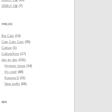
2006년 2월
(7)
카테고리
Big Cats
(13)
Cats Cats Cats
(35)
Culture
(1)
Culture/Kino
(17)
day by day
(211)
Hysteric times
(14)
It's cool!
(68)
Kuruma D
(11)
New stuffs
(56)
메타