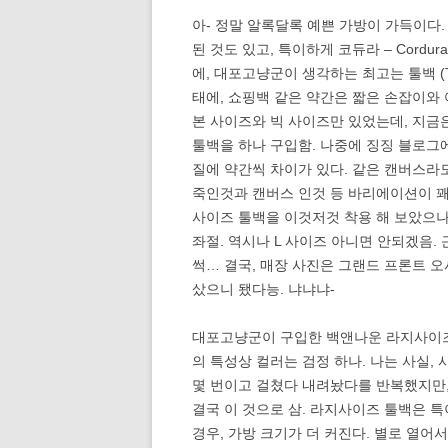
아- 정말 알록달록 예쁜 가방이 가득이다.
된 것도 있고, 특이하게 코듀라 – Cordur
에, 대포고냥군이 생각하는 최고는 툴백 (T
태에, 쇼핑백 같은 약간은 짧은 손잡이와
본 사이즈와 빅 사이즈만 있었는데, 지금
툴백을 하나 구입함. 나중에 징징 블로그
질에 약간씩 차이가 있다. 같은 캔버스라도
죽인것과 캔버스 인것 등 바리에이션이 꽤
사이즈 툴백을 이것저것 착용 해 보았으나
좌절. 역시나 L 사이즈 아니면 안되겠음.
썩… 결국, 매장 사진은 그랜드 프론트 오
샀으니 됐다능. 냐냐냐-
대포고냥군이 구입한 백앤나운 라지사이즈 
의 특성상 컬러는 검정 하나. 나는 사실
몇 번이고 걸쳤다 내려놨다를 반복했지만, 
결국 이 것으로 삼. 라지사이즈 툴백은 특
경우, 가방 크기가 더 커진다. 별로 열