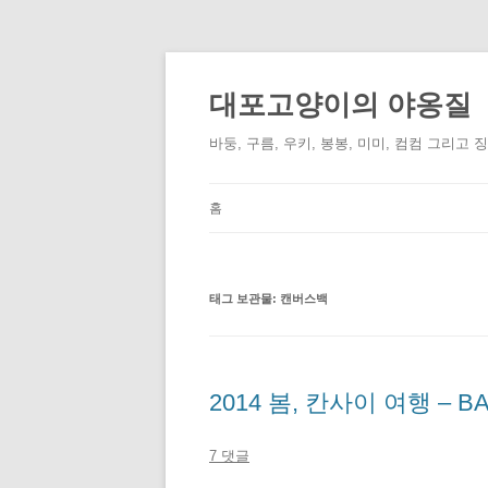
컨
텐
츠
대포고양이의 야옹질
로
건
너
바둥, 구름, 우키, 봉봉, 미미, 컴컴 그리고 
뛰
기
홈
태그 보관물:
캔버스백
2014 봄, 칸사이 여행 – BA
7 댓글