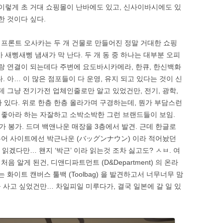
 이렇게 초 거대 쇼핑몰이 난바에도 있고, 신사이바시에도 있
한 것이다 싶다.
 프론트 오사카는 두 개 건물로 만들어진 정말 거대한 쇼핑
 새삥새삥 냄새가 막 난다. 두 개 동 중 하나는 대부분 오피
이랑 연결이 되는데다 주변에 요도바시카메라, 한큐, 한신백화
. 아… 이 많은 점포들이 다 운영, 유지 되고 있다는 것이 신
데 그냥 전기가전 업체인줄로만 알고 있었건만, 전기, 광학,
 다 있다. 위로 한층 한층 올라가며 구경하는데, 뭔가 부담스런
 좋아라 하는 자잘하고 소박소박한 그런 브랜드들이 보임.
 봉가. 드뎌 백앤나운 매장을 3층에서 발견. 근데 한글로
본어 사이트에선 박근나운 (バッグンナウン) 이라 적어놨던
라 읽겠다만… 왠지 ‘박근’ 이라 읽는것 조차 싫고도? ㅅㅂ. 여
 알게 된건, 디앤디파트먼트 (D&Department) 의 온라
 화이트 캔버스 툴백 (Toolbag) 을 발견하고서 너무너무 맘
 사고 싶었건만… 차일피일 미루다가, 결국 일본에 갈 일 있