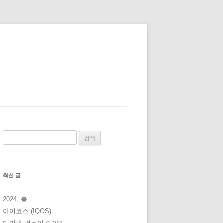
검
색:
최신 글
2024, 봄
아이코스 (IQOS)
미미와 컴컴이 이야기