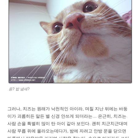
응? 밥 냄새?
그러나, 치즈는 원래가 낙천적인 아이라, 며칠 지난 뒤에는 바둥
이가 괴롭히든 말든 별 신경 안쓰게 되더라는… 은근히, 치즈는
사람 손을 특별히 많이 탄 아이 같아 보인다. 괜히 치근치근대며
사람 무릅 위에 올라오는데다가, 밤에 자려고 안방 문을 닫으면