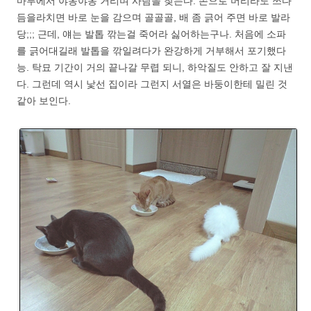
마루에서 야옹야옹 거리며 사람을 찾는다. 손으로 머리라도 쓰다
듬을라치면 바로 눈을 감으며 골골골, 배 좀 긁어 주면 바로 발라
당;;; 근데, 얘는 발톱 깎는걸 죽어라 싫어하는구나. 처음에 소파
를 긁어대길래 발톱을 깎일려다가 완강하게 거부해서 포기했다
능. 탁묘 기간이 거의 끝나갈 무렵 되니, 하악질도 안하고 잘 지낸
다. 그런데 역시 낯선 집이라 그런지 서열은 바둥이한테 밀린 것
같아 보인다.