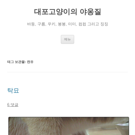
컨
텐
대포고양이의 야옹질
츠
로
건
너
바둥, 구름, 우키, 봉봉, 미미, 컴컴 그리고 징징
뛰
기
메뉴
태그 보관물:
캔유
탁묘
6 댓글