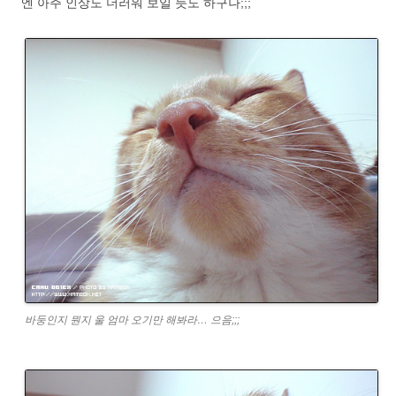
엔 아주 인상도 더러워 보일 듯도 하구나;;;
바둥인지 뭔지 울 엄마 오기만 해봐라… 으음;;;