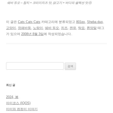
쉐바 듀오 – 참치 + 크리미치즈 맛, 닭고기 + 바다의 셀렉션 맛 (!)
이 글은
Cats Cats Cats
카테고리에 분류되었고
801ex
,
Sheba duo
,
고양이
,
깡패바둥
,
노랑이
,
쉐바 듀오
,
치즈
,
캔유
,
탁묘
,
흰양말
태그
가 있으며
2008년 8월 3일
에 작성되었습니다.
검
색:
최신 글
2024, 봄
아이코스 (IQOS)
미미와 컴컴이 이야기