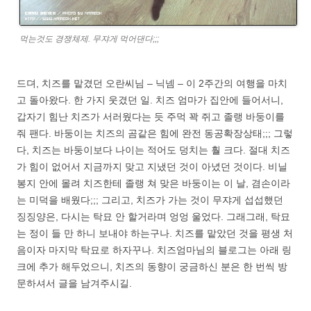
먹는것도 경쟁체제. 무쟈게 먹어댄다;;;
드뎌, 치즈를 맡겼던 오란씨님 – 닉넴 – 이 2주간의 여행을 마치
고 돌아왔다. 한 가지 웃겼던 일. 치즈 엄마가 집안에 들어서니,
갑자기 힘난 치즈가 서러웠다는 듯 주먹 꽉 쥐고 졸랭 바둥이를
줘 팬다. 바둥이는 치즈의 곰같은 힘에 완전 동공확장상태;;; 그렇
다, 치즈는 바둥이보다 나이는 적어도 덩치는 훨 크다. 절대 치즈
가 힘이 없어서 지금까지 맞고 지냈던 것이 아녔던 것이다. 비닐
봉지 안에 몰려 치즈한테 졸랭 쳐 맞은 바둥이는 이 날, 겸손이라
는 미덕을 배웠다;;; 그리고, 치즈가 가는 것이 무쟈게 섭섭했던
징징양은, 다시는 탁묘 안 할거라며 엉엉 울었다. 그래그래, 탁묘
는 정이 들 만 하니 보내야 하는구나. 치즈를 맡았던 것을 평생 처
음이자 마지막 탁묘로 하자꾸나. 치즈엄마님의 블로그는 아래 링
크에 추가 해두었으니, 치즈의 동향이 궁금하신 분은 한 번씩 방
문하셔서 글을 남겨주시길.