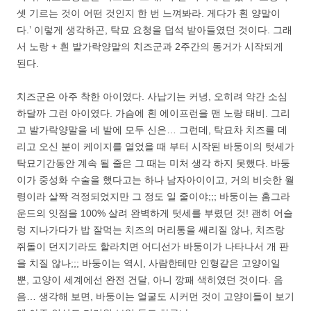
셋 기르는 것이 어떤 것인지 한 번 느껴봐라. 게다가 흰 양말이
다.’ 이렇게 생각하곤, 탁묘 요청을 덥석 받아들였던 것이다. 그래
서 노랑 + 흰 발가락양말의 치즈군과 2주간의 동거가 시작되게
된다.
치즈군은 아주 착한 아이였다. 사납기는 커녕, 오히려 약간 소심
하달까 그런 아이였다. 가슴에 흰 에이프런을 맨 노랑 태비. 그리
고 발가락양말을 네 발에 모두 신은… 그런데, 탁묘차 치즈를 데
리고 오신 분이 케이지를 열었을 때 부터 시작된 바둥이의 텃세가
탁묘기간동안 계속 될 줄은 그 때는 미처 생각 하지 못했다. 바둥
이가 중성화 수술을 했다고는 하나 남자아이이고, 거의 비슷한 월
령이라 살짝 걱정되었지만 그 정도 일 줄이야;;; 바둥이는 홈그라
운드의 잇점을 100% 살려 완벽하게 텃세를 부렸던 것! 괜히 어슬
렁 지나가다가 밥 잘먹는 치즈의 머리통을 쌔리질 않나, 치즈랑
쥐돌이 던지기라도 할라치면 어디선가 바둥이가 나타나서 개 판
을 치질 않나;;; 바둥이는 역시, 사람한테만 인형같은 고양이일
뿐, 고양이 세계에선 완전 건달, 아니 깡패 색히였던 것이다. 음
음… 생각해 보면, 바둥이는 얼굴도 시커먼 것이 고양이들이 보기