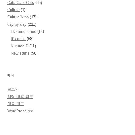
Cats Cats Cats
(35)
Culture
(1)
Culture/Kino
(17)
day by day
(211)
Hysteric times
(14)
It's cool!
(68)
Kuruma D
(11)
New stuffs
(56)
메타
로그인
입력 내용 피드
댓글 피드
WordPress.org