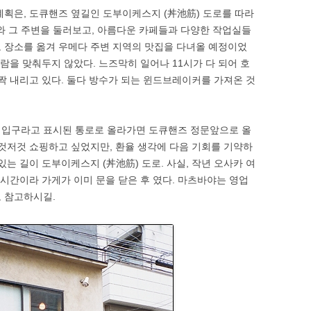
계획은, 도큐핸즈 옆길인 도부이케스지 (丼池筋) 도로를 따라
 그 주변을 둘러보고, 아름다운 카페들과 다양한 작업실들
 장소를 옮겨 우메다 주변 지역의 맛집을 다녀올 예정이었
알람을 맞춰두지 않았다. 느즈막히 일어나 11시가 다 되어 호
살짝 내리고 있다. 둘다 방수가 되는 윈드브레이커를 가져온 것
 입구라고 표시된 통로로 올라가면 도큐핸즈 정문앞으로 올
이것저것 쇼핑하고 싶었지만, 환율 생각에 다음 기회를 기약하
있는 길이 도부이케스지 (丼池筋) 도로. 사실, 작년 오사카 여
 시간이라 가게가 이미 문을 닫은 후 였다. 마츠바야는 영업
로 참고하시길.