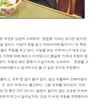
 외관은 상당히 소박하여, ‘영업중’ 이라는 표시만 없으면
 갈 정도다. 미닫이 문을 밀고 마츠바야에 들어가니 안 쪽에
들이 우동을 먹고 있다. 서빙을 하는 아주머니가 대포고냥
네 가게에 대해 뭐라고 쓰여있냐고 묻길래 ‘키츠네 우동의 원
한다. 우동만 해도 종류가 수십가지에, 소바까지… 한참을 고
어봐야겠다고 생각하고선 둘 다 같은 것으로 주문했다.
 올리고, 유부 한 점이 들어 있다. 일단 국물부터 맛봐야겠다.
것. 면이 무척이나 쫄깃하다. 그럼 유부를 먹어보자. 익히
 단 맛 뿐인 것이 아니다. 달면서 질리지 않는 오묘한 마츠바
깨끗하게 먹고서 일어났지만, 조금 더 비싼 우동을 주문했어야