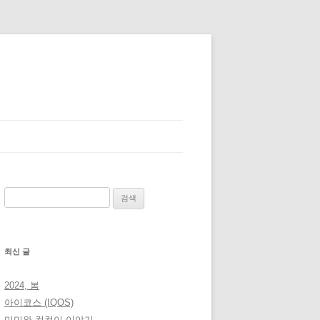
검
색:
최신 글
2024, 봄
아이코스 (IQOS)
미미와 컴컴이 이야기