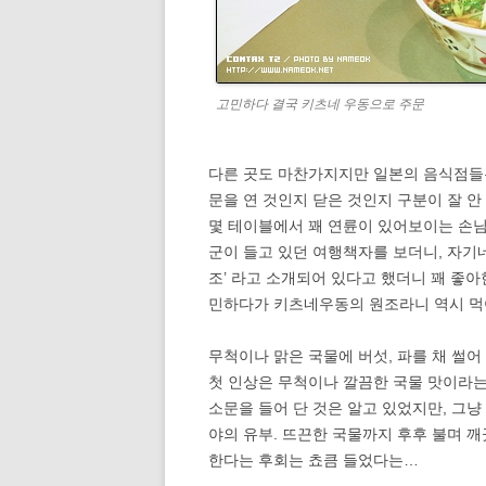
고민하다 결국 키츠네 우동으로 주문
다른 곳도 마찬가지지만 일본의 음식점들은
문을 연 것인지 닫은 것인지 구분이 잘 안
몇 테이블에서 꽤 연륜이 있어보이는 손님
군이 들고 있던 여행책자를 보더니, 자기
조’ 라고 소개되어 있다고 했더니 꽤 좋아
민하다가 키츠네우동의 원조라니 역시 먹
무척이나 맑은 국물에 버섯, 파를 채 썰어
첫 인상은 무척이나 깔끔한 국물 맛이라는 
소문을 들어 단 것은 알고 있었지만, 그냥
야의 유부. 뜨끈한 국물까지 후후 불며 
한다는 후회는 쵸큼 들었다는…