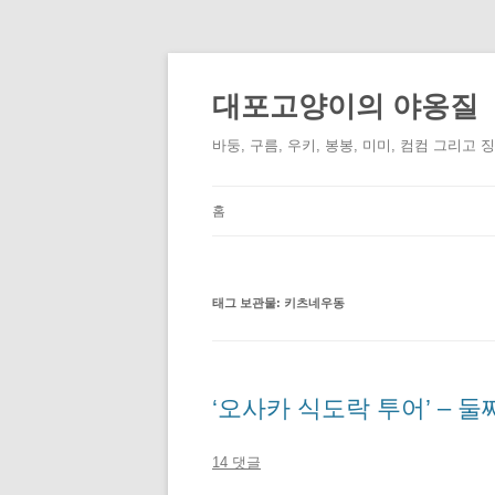
컨
텐
츠
대포고양이의 야옹질
로
건
너
바둥, 구름, 우키, 봉봉, 미미, 컴컴 그리고 
뛰
기
홈
태그 보관물:
키츠네우동
‘오사카 식도락 투어’ – 둘
14 댓글