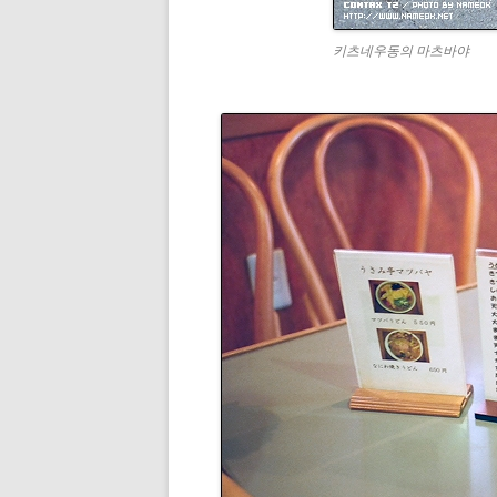
키츠네우동의 마츠바야