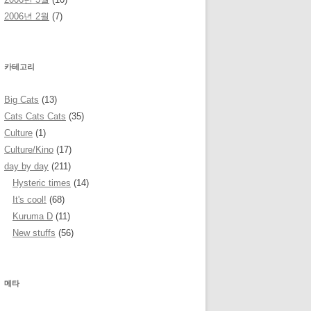
2006년 2월
(7)
카테고리
Big Cats
(13)
Cats Cats Cats
(35)
Culture
(1)
Culture/Kino
(17)
day by day
(211)
Hysteric times
(14)
It's cool!
(68)
Kuruma D
(11)
New stuffs
(56)
메타