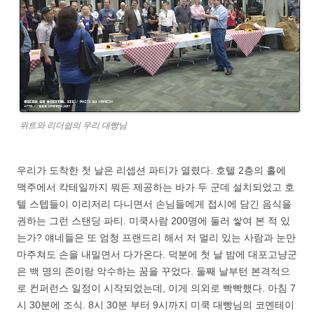
위트와 리더쉽의 우리 대빵님
우리가 도착한 첫 날은 리셉션 파티가 열렸다. 호텔 2층의 홀에
맥주에서 칵테일까지 뭐든 제공하는 바가 두 군데 설치되었고 호
텔 스텝들이 이리저리 다니면서 손님들에게 접시에 담긴 음식을
권하는 그런 스탠딩 파티. 미쿡사람 200명에 둘러 쌓여 본 적 있
는가? 얘네들은 또 엄청 프랜드리 해서 저 멀리 있는 사람과 눈만
마주쳐도 손을 내밀면서 다가온다. 덕분에 첫 날 밤에 대포고냥군
은 백 명의 존이랑 악수하는 꿈을 꾸었다. 둘째 날부턴 본격적으
로 컨퍼런스 일정이 시작되었는데, 이게 의외로 빡빡했다. 아침 7
시 30분에 조식. 8시 30분 부터 9시까지 미쿡 대빵님의 코멘테이