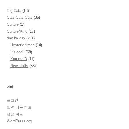
Big Cats
(13)
Cats Cats Cats
(35)
Culture
(1)
Culture/Kino
(17)
day by day
(211)
Hysteric times
(14)
It's cool!
(68)
Kuruma D
(11)
New stuffs
(56)
메타
로그인
입력 내용 피드
댓글 피드
WordPress.org