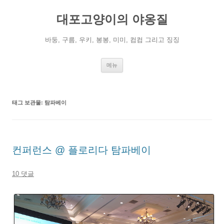
컨
텐
대포고양이의 야옹질
츠
로
건
너
바둥, 구름, 우키, 봉봉, 미미, 컴컴 그리고 징징
뛰
기
메뉴
태그 보관물:
탐파베이
컨퍼런스 @ 플로리다 탐파베이
10 댓글