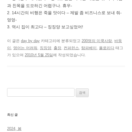
과 친목을 도모하긴 어렵구나. 휴우-
2. 14시간의 비행은 죽을 맛이다 – 제발 좀 비즈니스로 보내 줘-
엉엉-
3. 역시 집이 최고다 – 징징양 보고싶었어!
이 글은
day by day
카테고리에 분류되었고
200명의 미쿡사람
,
바둥
이
,
영어는 어려워
,
징징양
,
출장
,
컨퍼런스
,
탐파베이
,
플로리다
태그
가 있으며
2010년 5월 25일
에 작성되었습니다.
검
색:
최신 글
2024, 봄