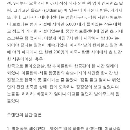
션. 9시부터 오후 4시 반까지 점심 식사 외엔 쉼 없이 컨퍼런스 달
림. 그리고선 올즈마 (Oldsmar) 에 있는 데이터센터 방문. 거기서
또 파티. 그나저나 데이터센터는 엄청나구나. 각종 자연재해로부
터 보호되는 벙커 시설에 서버만 6,000 대가 들어있는 작은 대학
교 정도의 거대한 시설이었는데, 중앙 컨트롤센터에 있던 초 거대
스크린은 좀 멋지다. 이렇게 아침 7시 반에 시작해서 밤 10시는
되어야 끝나는 일정이 계속되었다. 마지막 날의 컨퍼런스 일정 후
에 야외 파티에서 또 한번 200명의 미쿡사람들 사이에서 초 난감
한 시츄에이션. 휴우…
한국으로 돌아오던날, 탐파-아틀란타 항공편이 한 시간 딜레이
되었다. 아틀란타-서울 항공편의 환승까지의 시간은 한시간 반.
진정으로 한국에 못 돌아가는 줄 알았다. 짐을 들고 얼마나 뛰었
던지 완전 초죽음 상태. 집에 도착하니 징징양이 보고 싶었다며
눈물을- 허허허- 바둥이가 얼마나 애교를 떨던지 받아주느라 힘
들었다.
오랜만의 삼단 결론
1. 영어공부 해야겠다 – 영어로 일을 하라면 하겠는데, 미쿡사람