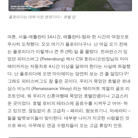
플로리다는 대략 이런 분위기다 – 호텔 앞
여튼, 서울-애틀란타 14시간, 애틀란타-탐파 한 시간의 여정으로
무사히 도착했다. 오오 여기가 플로리다구나. 난 여길 오기 전에
는 플로리다가 이렇게나 큰 주 (州) 일 줄 몰랐다. 컨퍼런스가 있
었던 피터스버그 (Petersburg) 에서 CSI 호라시오반장님의 마이
애미까지는 자동차로 4시간 이상을 달려야 한다는 사실에 좌절했
다. 난 플로리다에 오면 마이애미는 당연히 보는 건 줄 알았다구!
그래도 피터스버그도 참 좋은 곳이다. 우리가 묵었던 호텔은 르네
상스 비노이 (Renaissance Vinoy) 라는 메리어트 계열의 골프 리
조트인데, 뭐 우리가 신혼여행때 묵었던 호텔만큼이나 고급스러
운 곳이었다. 호텔 로비의 테라스에 음료수를 시켜두고 어어- 하
고 있으면, 끊임없이 초 고급차 – 페라리, 람보르기니, 마세라티 –
들을 발렛보이들이 맞이한다. 대부분 나이가 지긋한 사람들인 것
으로 봐서, 아무래도 연금 수령자들이 오는 고급 휴양지 인듯.