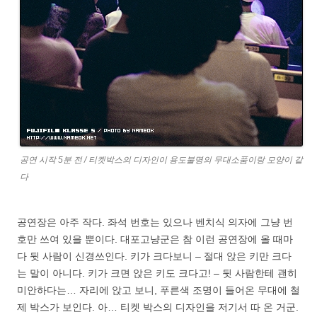
공연 시작 5분 전 / 티켓박스의 디자인이 용도불명의 무대소품이랑 모양이 같
다
공연장은 아주 작다. 좌석 번호는 있으나 벤치식 의자에 그냥 번
호만 쓰여 있을 뿐이다. 대포고냥군은 참 이런 공연장에 올 때마
다 뒷 사람이 신경쓰인다. 키가 크다보니 – 절대 앉은 키만 크다
는 말이 아니다. 키가 크면 앉은 키도 크다고! – 뒷 사람한테 괜히
미안하다는… 자리에 앉고 보니, 푸른색 조명이 들어온 무대에 철
제 박스가 보인다. 아… 티켓 박스의 디자인을 저기서 따 온 거군.