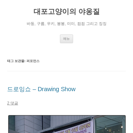
컨
텐
대포고양이의 야옹질
츠
로
건
너
바둥, 구름, 우키, 봉봉, 미미, 컴컴 그리고 징징
뛰
기
메뉴
태그 보관물:
퍼포먼스
드로잉쇼 – Drawing Show
2 댓글