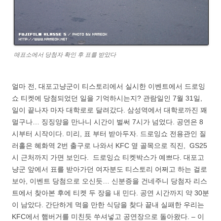
매표소에서 당첨자 확인 후 표를 받았다
얼마 전, 대포고냥군이 티스토리에서 실시한 이벤트에서 드로잉
쇼 티켓에 당첨되었던 일을 기억하시는지? 관람일인 7월 31일,
일이 끝나자 마자 대학로로 달려갔다. 삼성역에서 대학로까진 꽤
멀구나… 징징양을 만나니 시간이 벌써 7시가 넘었다. 공연은 8
시부터 시작이다. 미리, 표 부터 받아두자. 드로잉쇼 전용관인 질
러홀은 혜화역 2번 출구로 나와서 KFC 옆 골목으로 직진, GS25
시 근처까지 가면 보인다. 드로잉쇼 티켓박스가 예쁘다. 대포고
냥군 앞에서 표를 받아가던 여자분도 티스토리 어쩌고 하는 걸로
보아, 이벤트 당첨으로 오신듯… 신분증을 건네주니 당첨자 리스
트에서 찾아본 후에 티켓 두 장을 내 민다. 공연 시간까지 약 30분
이 남았다. 간단하게 먹을 만한 식당을 찾다 끝내 실패한 우리는
KFC에서 햄버거를 미친듯 쑤셔넣고 공연장으로 돌아왔다. – 이