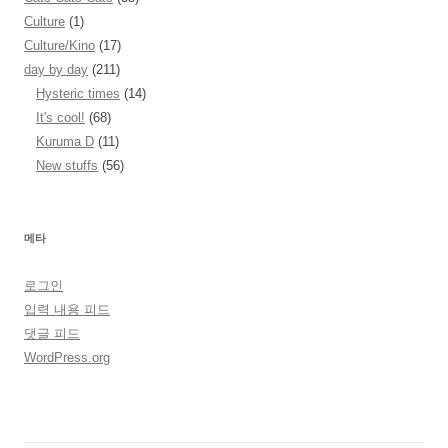
Culture
(1)
Culture/Kino
(17)
day by day
(211)
Hysteric times
(14)
It's cool!
(68)
Kuruma D
(11)
New stuffs
(56)
메타
로그인
입력 내용 피드
댓글 피드
WordPress.org