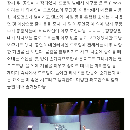
잠시 후, 공연이 시작되었다. 드로잉 별에서 지구로 온 룩 (Look)
이라는 세 외계인이 드로잉쇼의 주인공. 어둠속에서 네온을 사용
한 퍼포먼스가 벌어지고 댄스와, 마임 등을 혼합한 소재는 기대했
던 것 이상으로 즐거움을 준다. 세 명의 주인공 이 외에 남자 무용
수가 등장하는데, 바디라인이 아주 죽인다능. ㄷㄷㄷ;;; 징징양은
내가 쳐다보는 줄도 모르는채 아주 넋을 놓고 보고있었지만 그냥
봐주기로 했다. 공연의 메인테마인 드로잉에 관해서는 매우 다양
한 기법을 선 보인다. 물감을 흩뿌리기도 하고, 나중에 종이를 떼
어내는 스텐실, 붓 없이 손가락으로만 빠른속도로 그려나가는 핸
드드로잉, 물 위에 기름을 띄우고 종이로 떠 내는 마아블링 등…
게다가 즉석에서 드로잉이 들어간 티셔츠를 만들어 준다든지 하
는 요소는 꽤 좋은 시도라고 생각한다. 다양한 퍼포먼스와 함께
공연 내내 즐거웠다능…