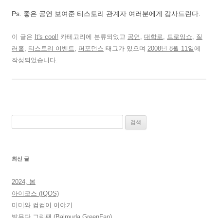
Ps. 좋은 공연 보여준 티스토리 관계자 여러분에게 감사드린다.
이 글은
It's cool!
카테고리에 분류되었고
공연
,
대학로
,
드로잉쇼
,
질
러홀
,
티스토리 이벤트
,
퍼포먼스
태그가 있으며
2008년 8월 11일
에
작성되었습니다.
검
색:
최신 글
2024, 봄
아이코스 (IQOS)
미미와 컴컴이 이야기
발뮤다 그린팬 (Balmuda GreenFan)