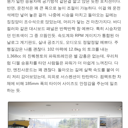
뭔가 일반 승용차에 공기방석 같은걸 깔고 앉은 듯한 포지션이다.
반면, 운전석은 꽤 큰 폭으로 높이 조절이 가능하다. 이걸 왜 운전
석에만 넣어 놓은 걸까. 나중에 시승을 마치고 돌아오는 길에는
징징양이 조수석으로 앉았는데, 머리가 닿는 건 마찬가지다. 바디
컬러와 같은 대시보드 패널은 반짝반짝 참 예쁘다. 특히 시승차였
던 민트색이 그 중 으뜸인듯. 속도계와 RPM 게이지가 통합된 아
날로그 계기판도, 실내 공조기도, 오디오도 정말정말 예쁘다. 주
행질감은 나름 괜찮다. 102 마력에 12.8kg 의 토크를 내는
1,368cc 의 친퀘첸토의 파워트레인은 별 감흥은 없는데, 우리처
럼 디젤 승용차를 타던 사람들은 파워가 더 아쉽게 느껴진다. 다
만, 엔진사운드는 꽤 괜찮다. 돌아오는 길에 살짝 속도를 붙여 이
리 저리 감아보았는데, 의외로 서스펜션이 탄탄하다. 컴팩트한 차
체에 비해 185mm 폭의 타이어 사이즈도 안정감을 주는데 일조
하는 듯.