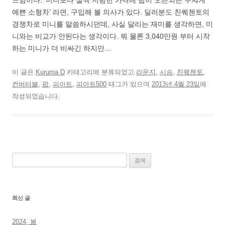
느낌이다. ‘미니보다 살짝 저렴한 가격에 탑이 오픈되는 무쟈게
예쁜 소형차’ 라면, 구입해 볼 의사가 있다. 딜러분도 친퀘첸토의
경쟁차로 미니를 말씀하시던데, 사실 달리는 재미를 생각하면, 미
니와는 비교가 안된다는 생각이다. 뭐 물론 3,040만원 부터 시작
하는 미니가 더 비싸긴 하지만…
이 글은
Kuruma D
카테고리에 분류되었고
라운지
,
시승
,
친퀘첸토
,
컨버터블
,
팝
,
피아트
,
피아트500
태그가 있으며
2013년 4월 23일
에
작성되었습니다.
검
색:
최신 글
2024, 봄