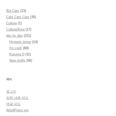
Big Cats
(13)
Cats Cats Cats
(35)
Culture
(1)
Culture/Kino
(17)
day by day
(211)
Hysteric times
(14)
It's cool!
(68)
Kuruma D
(11)
New stuffs
(56)
메타
로그인
입력 내용 피드
댓글 피드
WordPress.org