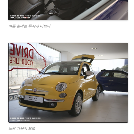
여튼 실내는 무쟈게 이쁘다
노랑 라운지 모델