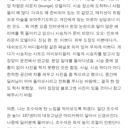
망 차량은 라운지 (lounge) 모델이다. 시승 장소에 도착하니 사람
들이 꽤 많다. 다과도 꽤 준비되어 있는 것 같았고, 매지션이 트럼
프로 마술을 보여주기도하고, 개인에게 맞는 아로마 상담코너 이
런 것도… 뭐 여튼 요즘 인터넷에서 된장 논란으로 말이 많은 페
리에를 쭉 들이키고 있으니 시승차가 준비 되었다. 오오- 민트색
라운지 모델이다. 진심 완. 전. 이쁘다. 외부 도장도 이쁜데다가,
대쉬보드가 바디컬러랑 같은 패널로 되어 있어 무쟈게 이쁘다. 게
다가 시승차는 시트도 아이보리컬러. 이렇게 시승차를 받고서 징
징양이 운전해서 판교랑, 분당 일대를 돌아다녔음. 시승 중에 경
황이 없어 사진을 찍지 못했던 것은 함정. 사실, 시승 하다가 어디
한적한 공간에 차를 세우고 사진을 좀 찍으려고 했으나, 중간에
딜러님이 어여 돌아오시라고 전화를 주시는 바람에;;; 결국 한 장
도 찍지 못했잖… 아마 징징양 블로그엔 사진이 있을 것이니 참고
해주시기 바람.
여튼, 나는 조수석에 탄 느낌을 적어보도록 하겠다. 일단 조수석
은 높다. 187센티의 대포고냥군 머리카락이 닿아서 신경쓰인다.
나중에 딜러분께 물어보니, 조수석은 좌석 높이 조절이 안된단다.