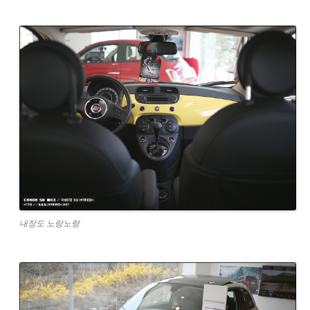
내장도 노랑노랑