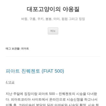
컨
텐
대포고양이의 야옹질
츠
로
건
너
바둥, 구름, 우키, 봉봉, 미미, 컴컴 그리고 징징
뛰
기
메뉴
태그 보관물:
피아트
피아트 친퀘첸토 (FIAT 500)
4 댓글
지난 주말에 징징이랑 피아트 500 – 친퀘첸토의 시승을 다녀왔
다. 피아트코리아 사이트에서 온라인으로 시승신청을 하고나서
이틀 후, 크라이슬러 분당의 딜러 아저씨와 시승일 확정. 시승 희