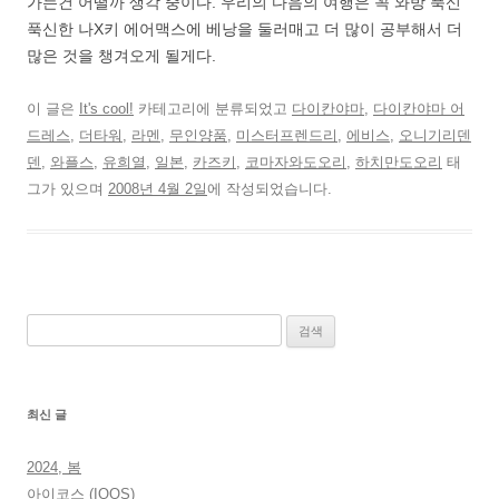
가는건 어떨까 생각 중이다. 우리의 다음의 여행은 꼭 와방 푹신
푹신한 나X키 에어맥스에 베낭을 둘러매고 더 많이 공부해서 더
많은 것을 챙겨오게 될게다.
이 글은
It's cool!
카테고리에 분류되었고
다이칸야마
,
다이칸야마 어
드레스
,
더타워
,
라멘
,
무인양품
,
미스터프렌드리
,
에비스
,
오니기리덴
덴
,
와플스
,
유희열
,
일본
,
카즈키
,
코마자와도오리
,
하치만도오리
태
그가 있으며
2008년 4월 2일
에 작성되었습니다.
검
색:
최신 글
2024, 봄
아이코스 (IQOS)