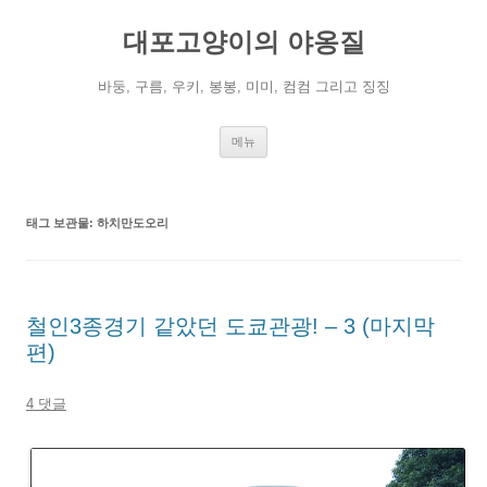
컨
텐
대포고양이의 야옹질
츠
로
건
너
바둥, 구름, 우키, 봉봉, 미미, 컴컴 그리고 징징
뛰
기
메뉴
태그 보관물:
하치만도오리
철인3종경기 같았던 도쿄관광! – 3 (마지막
편)
4 댓글