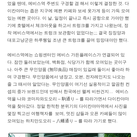
었을 텐데, 에비스역 주변도 구경할 겸 해서 이렇게 결정한 것. 다
이칸야마는 좁은 지구에 예쁜 카페와 보세 옷가게 등이 가득 모여
있는 예쁜 곳이다. 이 날, 일정이 끝나고 즉시 공항으로 가야만 했
기에 호텔에서 체크아웃을 하고서 트렁크를 가지고 나왔는데, 정
작 에비스역에서는 트렁크 보관함이 없었다는;;; 결국 징징양과
대포고냥군은 하루쥉일 조낸 큰 트렁크를 끌며 낑낑대야만 했다.
에비스역에는 쇼핑센터인 에비스 가든플레이스가 연결되어 있
다. 잠깐 둘러보았는데, 백화점, 식당가가 함께 모여있는 곳이구
나. 아주 큰 무인양품 (無印良品) 매장이 있길래 둘이서 좋아라 하
며 구경했다. 무인양품에서 냉장고, 오븐, 전자레인지도 나오는
줄 그 때서야 알았다는. 무인양품이 여기선 실용적이고 깔끔한 컨
셉의 중가 브랜드인데 반해서 한국에선 왤케 비싼건지… 에비스
역을 나와 코마자와도오리 – 駒通り – 를 따라가면서 다이칸야마
역을 찾아갔다. 정말 한적한 분위기의 다이칸야마역에서 사진을
몇장 찍고선 여행책자를 보며, 멋진 샵들과 오픈 카페들이 많이
모여있는 하치만도오리 – 八幡通り – 를 따라 가기로 했다.