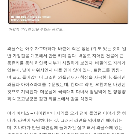
이렇게 여러명 앉을 수있는 공간도…
와플스는 아주 자그마하다. 바깥에 작은 정원 (?) 도 있는 것이 일
반 가정집을 개조해서 만든 카페 같다. 벽돌로 지어진 건물에 큰
통유리를 통해 하얀색 내부가 시원하게 보인다. 바깥에도 자리가
있는데, 날이 더워서인지 다들 안에 앉아 있다. 트렁크를 낑낑대
며 끌고 들어갔더니 고소한 와플냄새가 침샘을 자극한다. 플레인
와플과 아이스라떼를 주문했는데, 한화로 약 만 오천여원 나왔던
것으로 기억된다. 더운날에 씩씩대며 다녀서 땀범벅이 된 징징양
과 대포고냥군은 잠깐 와플스에서 땀을 식혔다.
여기 에비스 – 다이칸야마 지역을 오기 전에 들었던 이야기 중 하
나가, 라면이 유명하다는 것. 그래서 라면을 먹어보긴 해야겠는
데, 지나다가 만난 라면집에 들어가긴 싫고 해서 와플스에 있는