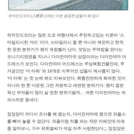
하치만도오리 (八幡通り)에는 이런 깔끔한 샵들이 꽤 많다
하치만도오리는 많은 도쿄 여행서에서 추천하고있는 이른바 ‘스
타일리시한 거리’ 이다. 스타일리시 할 뿐 아니라 깨끗하고 한적
한 듯한 분위기가 왠지 유럽삘이 난다. 맛있는 주먹밥을 판다는
오니기리덴덴을 지나니 다이칸야마의 상징이라는 다이칸야마 어
드레스가 보인다. 다이칸야마 어드레스는 주상복합건물인데, 주
거공간인 ‘더 타워’ 와 16개로 이루어진 샵들이 예사롭지 않다.
‘더 타워’ 는 첫 눈에 봐도 비싸보인다. 휘황찬란하게 화려한 것이
아니라 한 톤 다운된 그런 차분하고 세련된 분위기다. 왠지 젊은
독신 부자들이 많이 살 듯한 분위기랄까… 여튼 다이칸야마는 여
피스러운 동네다.
징징양이 어디서 조사를 해 왔는지, 다이칸야마에 왔으면 와플스
를 빼어 놓을 수 없단다. 와플이랑 차를 파는 작은 카페인데 따로
좀 알아보니, 가수 유희열씨가 여길 아주 사랑한단다;;; 징징양은