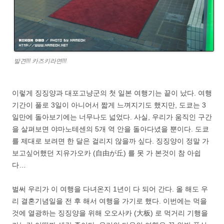
발견!!! 카즈키라면!!!
이렇게 징징양과 대포고냥군의 첫 일본 여행기는 끝이 났다. 여행
기간이 풀로 3일이 아니어서 짧게 느껴지기도 했지만, 도쿄는 3
일만에 돌아보기에는 너무나도 넓었다. 사실, 우리가 움직인 구간
을 살펴보면 야마노테센의 5개 역 안을 돌아다녔을 뿐이다. 도쿄
를 제대로 보려면 한 달은 걸리지 않을까 싶다. 징징양이 정말 가
보고싶어했던 지유가오카 (自由が丘) 를 못 가 본것이 참 아쉽
다…
벌써 우리가 이 여행을 다녀온지 1년이 다 되어 간다. 올 해도 우
리 결혼기념일을 전 후 해서 여행을 가기로 했다. 이번에는 먹을
것에 열광하는 징징양을 위해 오오사카 (大板) 로 먹거리 기행을