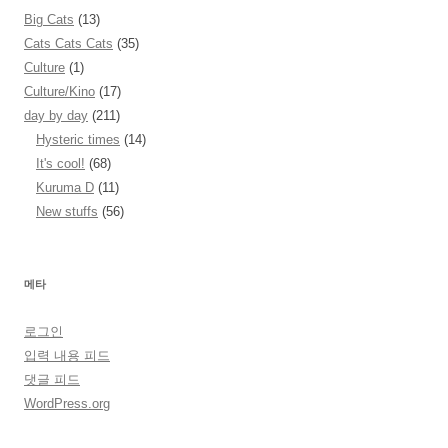
Big Cats
(13)
Cats Cats Cats
(35)
Culture
(1)
Culture/Kino
(17)
day by day
(211)
Hysteric times
(14)
It's cool!
(68)
Kuruma D
(11)
New stuffs
(56)
메타
로그인
입력 내용 피드
댓글 피드
WordPress.org