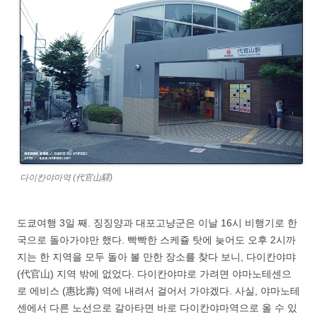
다이칸야마역 (代官山驛)
도쿄여행 3일 째. 징징양과 대포고냥군은 이날 16시 비행기로 한
국으로 돌아가야만 했다. 빡빡한 스케쥴 탓에 늦어도 오후 2시까
지는 한 지역을 모두 돌아 볼 만한 장소를 찾다 보니, 다이칸야먀
(代官山) 지역 밖에 없었다. 다이칸야먀로 가려면 야마노테센으
로 에비스 (惠比壽) 역에 내려서 걸어서 가야겠다. 사실, 야마노테
센에서 다른 노선으로 갈아타면 바로 다이칸야마역으로 올 수 있