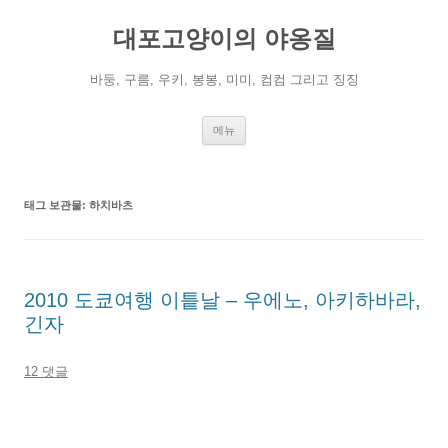
컨
텐
대포고양이의 야옹질
츠
로
건
너
바둥, 구름, 우키, 봉봉, 미미, 컴컴 그리고 징징
뛰
기
메뉴
태그 보관물:
하치바츠
2010 도쿄여행 이틑날 – 우에노, 아키하바라,
긴자
12 댓글