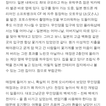
장이다. 일본 내에서도 최대 규모라고 하는 유락쿠쵸 점은 빅카메
라 별관 바로 옆에 있다. 입구를 찾아 가는 도중, 일본 핸드폰 캐
리어인 소프트뱅크의 CF 에 자주 등장하는 오토우상 (お父さん)
을 발견. 포토스팟에서 촬영하는것을 부끄러워하는 도돌미와입
후도 이것은 지나칠 수 없었다. 무인양품 입구에 있던 플라워샵에
서는 5월 어머니날 – 일본에는 어머니날, 아버지날이 따로 있다 –
을 맞아 북적대고 있었다. 그러고 보니, 일본의 고급 백화점 같은
곳의 입구엔 항상 꽃가게가 있었던것 같다. 뭔가 이성적인 지출을
해야겠다고 굳게 맘 먹고 간 사람들이 꽃가게를 보면 마음이 풀어
져 버리는 그런 효과를 노린것 아닐까나. 매장은 2층인데 올라가
는 계단 옆에 무인양품 하우징이 있다. 집을 팔고 있다! 조립식 주
택을 전시해 놓고 있는데, 어릴적 일본 인테리어 잡지에서나 볼
수 있는 그런 집이다. 참으로 부럽군하-
매장에 들어가 보니, 확실히 이 전에 오사카에서 보았던 무인양품
매장과는 규모가 꽤 차이가 난다. 천장도 높아서 탁 트인 개방감
이 일품이다. 대포고냥군은 무인양품의 백색가전 – 진짜 백색가
전이다 – 을 좀 사가고 싶었는데, 변압기를 사용해야 한다는 점
때문에 포기했다. 여행을 갔던 즈음엔 그나마 환율이 낮았던 시기