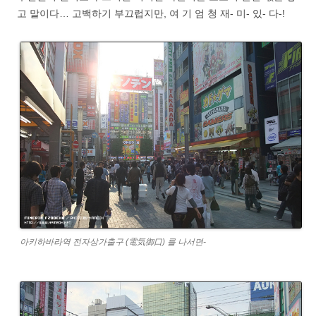
고 말이다… 고백하기 부끄럽지만, 여 기 엄 청 재- 미- 있- 다-!
아키하바라역 전자상가출구 (電気御口) 를 나서면-