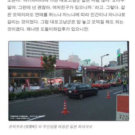
오른다. ‘아키하바라에 가면 대포고냥군 같은 사람 많다. 오타쿠
말야. 그런데 넌 괜찮아. 여자친구가 있으니까.’ 라고. 그렇다. 같
은 오덕이라도 연애를 하느냐 마느냐에 따라 인간이냐 아니냐로
갈리는 것이었다. 그럼 대포고냥군은 맘 놓고 오덕질 해도 되는
것이겠다. 왜냐면 도돌미와입후가 있으니깐.
유락쿠쵸 (有樂町) 의 무인양품 매장은 일본 최대규모