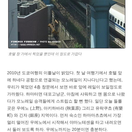
호텔 창 가에서 찍었을 뿐인데 이 정도로 가깝다
2010년 도쿄여행의 이틑날이 밝았다. 첫 날 여행기에서 호텔 앞
에 하네다 공항으로 연결되는 모노레일이 지나다닌다고 했는데,
우리가 묵었던 4층 창문에서 보면 바로 앞에 레일이 보일정도로
가까웠다. 하마터면 대포고냥군, 아침에 샤워하고 맨 몸으로 나왔
다가 모노레일 승객들에게 스트립쇼 할 뻔 했다. 일단 오늘 들를
곳은 우에노 (上野), 아키하바라 (秋葉原) 그리고 유락쿠쵸 (有樂
町) 와 긴자 (銀座) 지역이다. 먼저 숙소인 하마마츠쵸에서 가장
멀리 떨어진 우에노에서 시작해서 야마노테센을 타고 내려오면
서 둘러 보도록 하자. 우에노까지는 20분이면 충분하다.