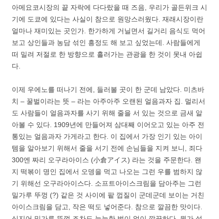
아메요코시장의 끝 자락에 다다랐을 때 즈음, 우리가 골든위크 시
기에 도쿄에 있다는 사실이 참으로 원망스러웠다. 재래시장이란
얼마나 재미있는 곳인가. 한가하게 거닐면서 길거리 음식도 먹어
보고 상인들과 농담 섞인 흥정도 해 보고 싶었는데. 사람들에게
떠 밀려 저절로 한 방향으로 흘러가는 관광을 한 것이 못내 아쉽
다.
이제 우에노를 떠나기 전에, 들러볼 곳이 한 군데 남았다. 미츠바
치 – 꿀벌이라는 뜻 – 라는 아주아주 오랜된 얼음과자 집. 멀리서
도 사람들이 얼음과자를 사기 위해 줄을 서 있는 것으로 금새 알
아볼 수 있다. 1909년에 만들어져 삼대째 이어오고 있는 아주 전
통있는 얼음과자 가게라고 한다. 이 집에서 가장 인기 있는 아이
템을 알아보기 위해서 줄을 서기 전에 손님들을 지켜 보니, 죄다
300엔 짜리 오구라아이스 (小倉アイス) 라는 것을 주문한다. 왠
지 떡볶이 명인 집에서 오뎅을 먹고 나오는 그런 우를 범하지 않
기 위해선 오구라아이스다. 소프트아이스크림을 담아주는 그런
밀가루 뚜껑 (?) 같은 것 사이에 팥 껍질이 군데군데 보이는 거친
아이스크림을 담고, 작은 떡도 넣어준다. 참으로 깔끔한 맛이다.
심지어 밀가루 뚜껑 조차도 눅눅한 법이 없이 깔끔하다. 뭔가 설