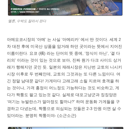
멜론, 수박도 잘라서 판다
아메요코시장의 ‘아메’ 는 사실 ‘아메리카’ 에서 딴 것이다. 세계 2
차 대전 후에 미국산 상품을 암거래 하던 곳이라는 뜻에서 지어진
이름이란다. 요코 (橫) 라는 단어의 뜻 중에, ‘정식이 아닌’, ‘곁 다
리의’ 이라는 것이 있는 것으로 보아, 진짜 뭔가 다크 사이드 상거
래가 행해지던 곳인 듯. 일본의 재래시장은 지난번 교토의 니시키
시장 이후로 두 번째인데, 교토의 그것과는 또 다른 느낌이다. 여
긴 정말 남대문 같다! 가게마다 고래고래 소릴 지르며 호객을 하
는 것이나, 가격 흥정이 어느정도 가능하다는 것도 비슷하고, 게
다가 짝퉁도 팔고 있는것 같다. 실제로 대포고냥군과 징징양은
‘여기는 뉴발란스가 얼마정도 할까나?’ 하며 운동화 가게들을 구
경하고 다녔는데, 짝퉁으로 의심되는 것들은 2-3 만원 이면 살 수
있더라는. 분명히 짝퉁이야- (소근소근)