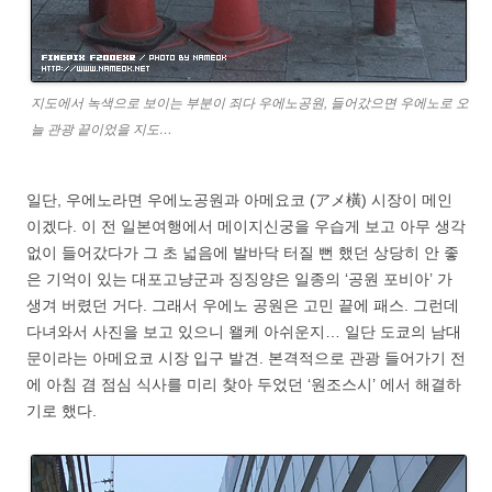
지도에서 녹색으로 보이는 부분이 죄다 우에노공원, 들어갔으면 우에노로 오
늘 관광 끝이었을 지도…
일단, 우에노라면 우에노공원과 아메요코 (アメ橫) 시장이 메인
이겠다. 이 전 일본여행에서 메이지신궁을 우습게 보고 아무 생각
없이 들어갔다가 그 초 넓음에 발바닥 터질 뻔 했던 상당히 안 좋
은 기억이 있는 대포고냥군과 징징양은 일종의 ‘공원 포비아’ 가
생겨 버렸던 거다. 그래서 우에노 공원은 고민 끝에 패스. 그런데
다녀와서 사진을 보고 있으니 왤케 아쉬운지… 일단 도쿄의 남대
문이라는 아메요코 시장 입구 발견. 본격적으로 관광 들어가기 전
에 아침 겸 점심 식사를 미리 찾아 두었던 ‘원조스시’ 에서 해결하
기로 했다.