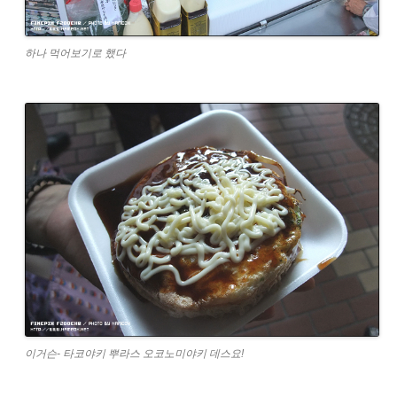
하나 먹어보기로 했다
이거슨- 타코야키 뿌라스 오코노미야키 데스요!