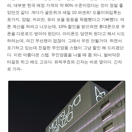
라, 대부분 한국 매장 가격의 약 80% 수준이었다는 것이 정말 좋
았던것 같다. 게다가 골든위크 세일 10 퍼센트! 도돌미와입후는
옷가지, 양말, 커피잔, 유리 보울 등등을 득템했다고 기뻐했다. 여
튼 계산을 하려고 나오는데, 10% 할인을 받으려면 휴대폰으로 쿠
폰을 다운로드 받아야 된단다. 아이폰도 당연히 된다고 해서 시도
하려는데, 여긴 무선랜이 없잖아. 그래서 우린 안될거야. 하면서
포기하고 있는데 친절한 무인양품 스텝이 그냥 할인 해 드리겠단
다. 이런 아름다운 스텝. 무인양품을 나올 때 쯤 되니, 발바닥은
터질듯 하고 배도 고프다. 유락쿠쵸와 긴자는 바로 옆이다. 긴자
로 가자-