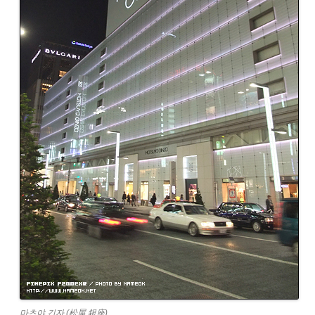
마츠야 긴자 (松屋 銀座)