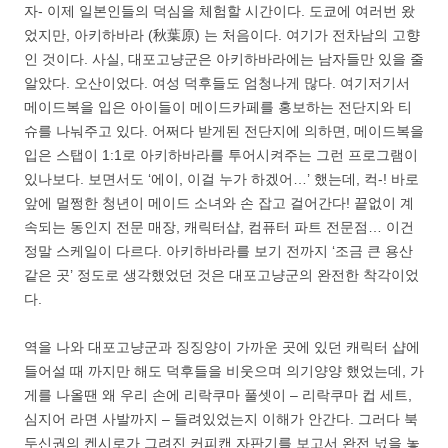
자- 이제 일본인들의 덕심을 체험할 시간이다. 도쿄에 여러번 왔
었지만, 아키하바라 (秋葉原) 는 처음이다. 여기가 전차남의 고향
인 것이다. 사실, 대포고냥군은 아키하바라에는 남자들만 있을 줄
알았다. 오산이었다. 여성 덕후들도 엄청나게 많다. 여기저기서
메이드복을 입은 아이들이 메이드카페를 홍보하는 전단지와 티
슈를 나눠주고 있다. 어쩌다 받게된 전단지에 의하면, 메이드복을
입은 스탭이 1:1로 아키하바라를 투어시켜주는 그런 프로그램이
있나보다. 보면서도 ‘에이, 이걸 누가 하겠어…’ 했는데, 컥-! 바로
앞에 멀쩡한 청년이 메이드 소녀와 손 잡고 걸어간다! 끝없이 계
속되는 동인지 전문 매장, 캐릭터샵, 컴퓨터 파트 전문점… 이건
정말 스케일이 다르다. 아키하바라를 보기 전까지 ‘조금 큰 용산
같은 곳’ 정도로 생각했었던 것은 대포고냥군의 완전한 착각이었
다.
역을 나와 대포고냥군과 징징양이 가까운 곳에 있던 캐릭터 샵에
들어설 때 까지만 해도 덕후들을 비웃으며 의기양양 했었는데, 가
게를 나올땐 왜 우리 손에 리락쿠마 풀셋이 – 리락쿠마 컵 세트,
심지어 라면 사발까지 – 들려있었는지 이해가 안간다. 그러다 북
두신권의 켄시로가 그려진 커피캔 자판기를 보고서 완전 넋을 놓