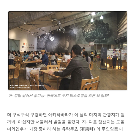
아- 정말 넓어서 좋다능- 한국에도 무지 레스토랑을 오픈 해 달라!
더 구석구석 구경하면 아키하바라가 이 날의 마지막 관광지가 될
까봐, 아쉽지만 서둘러서 발길을 돌렸다. 자- 다음 행선지는 도돌
미와입후가 가장 좋아라 하는 유락쿠쵸 (有樂町) 의 무인양품 매