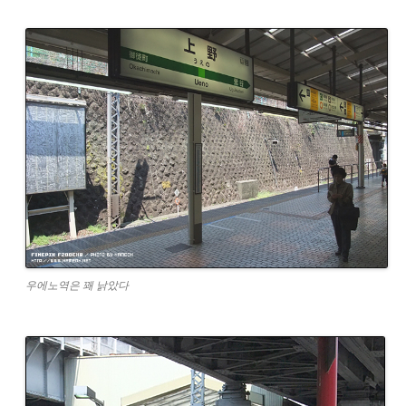
우에노역은 꽤 낡았다