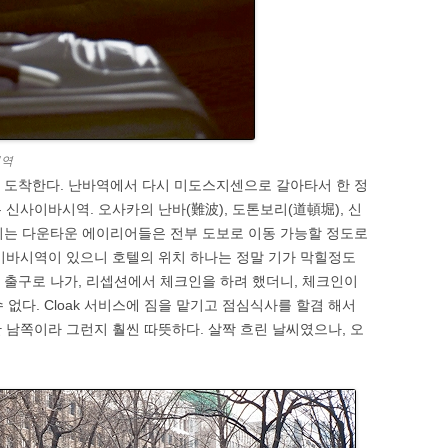
’역
 도착한다. 난바역에서 다시 미도스지센으로 갈아타서 한 정
신사이바시역. 오사카의 난바(難波), 도톤보리(道頓堀), 신
어지는 다운타운 에이리어들은 전부 도보로 이동 가능할 정도로
이바시역이 있으니 호텔의 위치 하나는 정말 기가 막힐정도
번 출구로 나가, 리셉션에서 체크인을 하려 했더니, 체크인이
 없다. Cloak 서비스에 짐을 맡기고 점심식사를 할겸 해서
 남쪽이라 그런지 훨씬 따뜻하다. 살짝 흐린 날씨였으나, 오