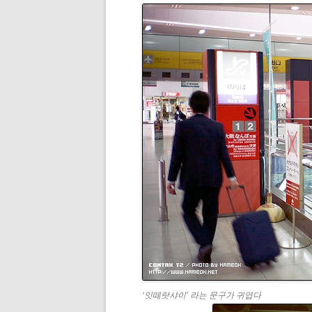
‘잇떼랏샤이’ 라는 문구가 귀엽다