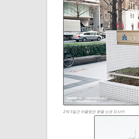
2박 3일간 머물렀던 호텔 닛코 오사카