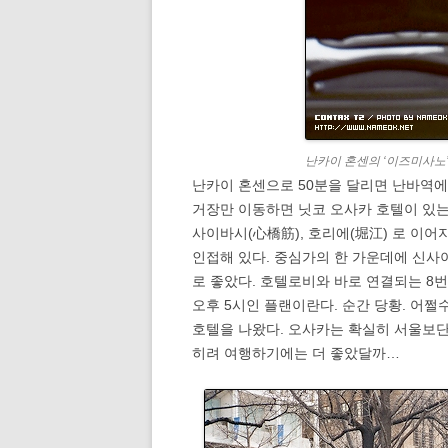
난카이 혼센의 ‘이즈미사노
난카이 혼센으로 50분을 달리면 난바역에
거장만 이동하면 닛코 오사카 호텔이 있는 
사이바시(心橋筋), 호리에(堀江) 로 이
인접해 있다. 중심가의 한 가운데에 신사
로 좋았다. 호텔로비와 바로 연결되는 8
오후 5시인 플랜이란다. 순간 당황. 어쩔수
호텔을 나왔다. 오사카는 확실히 서울보단
히려 여행하기에는 더 좋았달까…