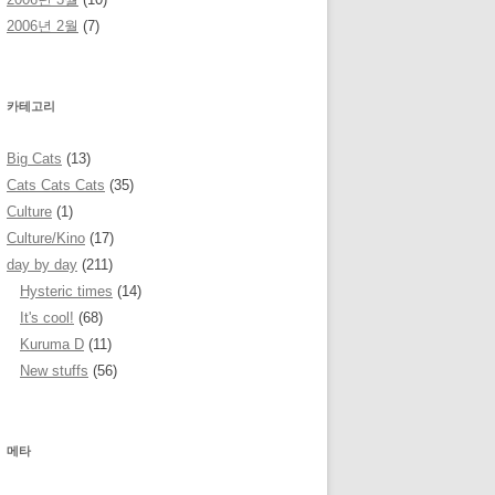
2006년 2월
(7)
카테고리
Big Cats
(13)
Cats Cats Cats
(35)
Culture
(1)
Culture/Kino
(17)
day by day
(211)
Hysteric times
(14)
It's cool!
(68)
Kuruma D
(11)
New stuffs
(56)
메타