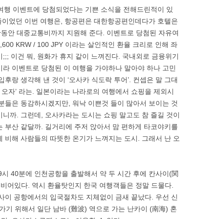
여행 이벤트에 당첨되었다는 기쁜 소식을 전해드린적이 있
3일 스케쥴이었던 이번 여행은, 항공편은 대한항공편인데다가 호텔은
간동안 대중교통비까지 지원해 준다. 이벤트로 당첨된 자유여
00 KRW / 100 JPY 이라는 살인적인 환율 크리로 인해 좌
미;;; 이건 뭐, 원화가 휴지 같이 느껴진다. 국내외로 금융위기
기라 이벤트로 당첨된 이 여행을 가야하나 말아야 하나 고민
입후랑 생각해 낸 것이 ‘오사카 식도락 투어’. 컨셉은 말 그대
고 오자’ 라는. 일본이라는 나라로의 여행에서 쇼핑을 제외시
 분들은 동감하시겠지만, 워낙 이쁜것 들이 많아서 보이는 것
이니까. 그런데, 오사카라는 도시는 쇼핑 말고도 참 즐길 것이
는 부산 같달까. 길거리에 주저 앉아서 맘 편하게 타코야키를
에 비해 사람들의 따뜻한 온기가 느껴지는 도시. 그래서 난 오
9시 40분에 인천공항을 출발해서 약 두 시간 후에 칸사이(関
 비어있다. 역시 환율탓인지 한국 여행객들은 정말 드물다.
칸사이 공항에서의 입국절차도 지체없이 금새 끝났다. 우선 신
기 위해서 일단 남바 (難波) 역으로 가는 난카이 (南海) 혼