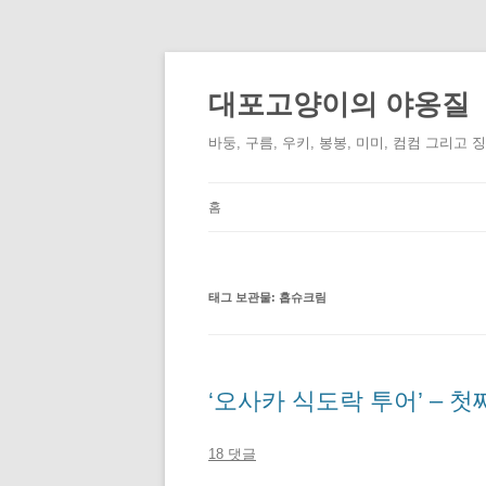
컨
텐
츠
대포고양이의 야옹질
로
건
너
바둥, 구름, 우키, 봉봉, 미미, 컴컴 그리고 
뛰
기
홈
태그 보관물:
홉슈크림
‘오사카 식도락 투어’ – 첫
18 댓글