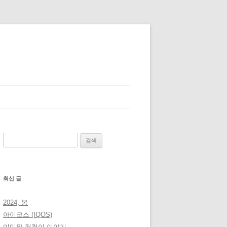
검
색:
최신 글
2024, 봄
아이코스 (IQOS)
미미와 컴컴이 이야기