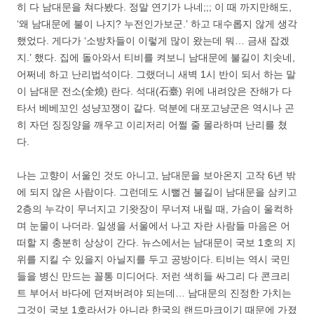
히 다 남대문을 쳐다봤다. 정말 연기가 나네;;; 이 때 까지만해도,
‘왜 남대문에 불이 나지? 누전인가보군.’ 하고 대수롭지 않게 생각
했었다. 게다가 ‘소방차들이 이렇게 많이 왔는데 뭐… 금새 잡겠
지.’ 했다. 집에 돌아와서 티비를 켜보니 남대문에 불길이 치솟네,
어쩌네 하고 난리법석이다. 그랬더니 새벽 1시 반이 되서 하는 말
이 남대문 전소(全燒) 란다. 석대(石臺) 위에 내려앉은 잔해가 다
타서 베베꼬인 성냥꼬쟁이 같다. 덕분에 대포고냥군은 역시나 곤
히 자던 징징양을 깨우고 이리저리 어쩔 줄 몰라하며 난리를 쳤
다.
나는 고향이 서울인 것도 아니고, 남대문을 보아온지 고작 6년 밖
에 되지 않은 사람이다. 그런데도 시뻘건 불길이 남대문을 삼키고
2층의 누각이 무너지고 기왓장이 무너져 내릴 때, 가슴이 울컥하
며 눈물이 나더라. 일생을 서울에서 나고 자란 사람들 마음은 어
떠할 지 충분히 상상이 간다. 뉴스에서는 남대문이 국보 1호의 지
위를 지킬 수 있을지 아닐지를 두고 공방이다. 티비는 역시 국민
들을 병신 만드는 꼴통 미디어다. 저런 색히들 싸그리 다 콘크리
트 부어서 바다에 던져버려야 되는데… 남대문의 진정한 가치는
그것이 국보 1호라서가 아니라 한국의 랜드마크이기 때문에 가졌