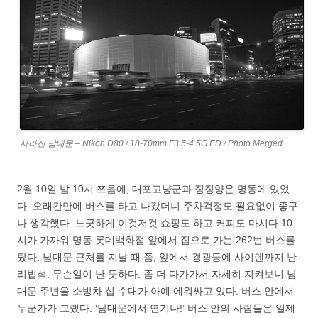
사라진 남대문 – Nikon D80 / 18-70mm F3.5-4.5G ED / Photo Merged
2월 10일 밤 10시 쯔음에, 대포고냥군과 징징양은 명동에 있었
다. 오래간만에 버스를 타고 나갔더니 주차걱정도 필요없이 좋구
나 생각했다. 느긋하게 이것저것 쇼핑도 하고 커피도 마시다 10
시가 가까워 명동 롯데백화점 앞에서 집으로 가는 262번 버스를
탔다. 남대문 근처를 지날 때 쯤, 앞에서 경광등에 사이렌까지 난
리법석. 무슨일이 난 듯하다. 좀 더 다가가서 자세히 지켜보니 남
대문 주변을 소방차 십 수대가 아예 에워싸고 있다. 버스 안에서
누군가가 그랬다. ‘남대문에서 연기나!’ 버스 안의 사람들은 일제