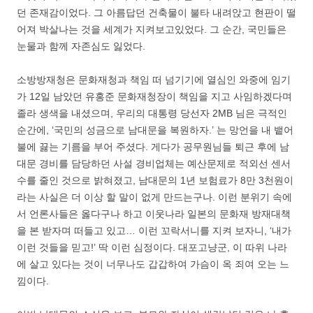
던 존재감이었다. 그 아름답던 건축물이 불타 내려앉고 현판이 떨
어져 박살나는 것을 세계가 지켜보고있었다. 그 순간, 국민들은
눈물과 함께 자존심도 잃었다.
소방방재청은 문화재청과 책임 떠 넘기기에 열심인 와중에 임기
가 12일 남았던 유홍준 문화재청장이 책임을 지고 사임하겠다며
졸라 생색을 내셨으며, 우리의 대통령 당선자 2MB 님은 극적인
순간에, ‘국민의 성금으로 남대문을 복원하자.’ 는 망언을 내 뱉어
불에 끓는 기름을 부어 주셨다. 게다가 공무원님들 퇴근 후에 남
대문 경비를 담당하던 사설 경비업체는 예산문제로 적외선 센서
수를 줄인 것으로 밝혀졌고, 남대문의 1년 보험료가 8만 3천원이
라는 사실은 더 이상 할 말이 없게 만드는구나. 이런 분위기 속에
서 언론사들은 옳다구나 하고 이웃나라 일본의 문화재 방재대책
을 본 받자며 떠들고 있고… 이런 꼬락서니를 지켜 보자니, ‘내가
이런 것들을 믿고!’ 딱 이런 심정이다. 대포고냥군, 이 따위 나라
에 살고 있다는 것이 너무나도 갑갑하여 가슴이 옥 죄여 오는 느
낌이다.