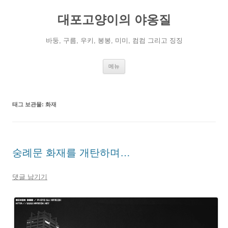
컨
텐
대포고양이의 야옹질
츠
로
건
너
바둥, 구름, 우키, 봉봉, 미미, 컴컴 그리고 징징
뛰
기
메뉴
태그 보관물:
화재
숭례문 화재를 개탄하며…
댓글 남기기