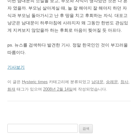
이번 남대문의 소실을 보고, 부모와 자식이 생각났던 것은 나 혼
자 였을까. 부모님 살아계실 때, 늘 잘 해야지 잘 해야지 하던 자
식과 부모님 돌아가시고 난 후 땅을 치고 후회하는 자식. 대포고
냥군은 남대문이 하루아침에 사라지자 왜 그동안 한번도 관심있
게 지켜보지 않았을까 하는 후회로 마음이 찢어질 듯 아프다.
ps. 뉴스를 검색하다 발견한 기사. 정말 한국인인 것이 부끄러울
따름이다.
기사보기
이 글은
Hysteric times
카테고리에 분류되었고
남대문
,
숭례문
,
참사
,
화재
태그가 있으며
2008년 2월 14일
에 작성되었습니다.
검
색: