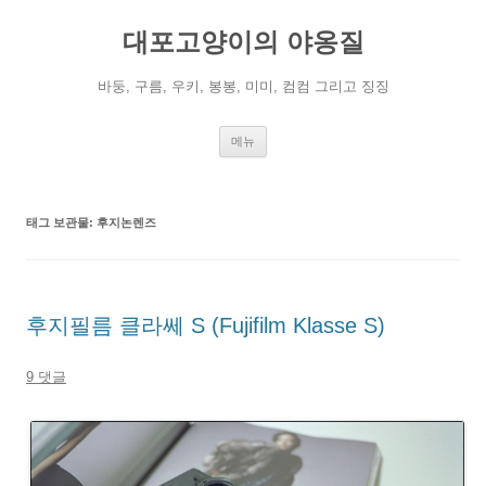
컨
텐
대포고양이의 야옹질
츠
로
건
너
바둥, 구름, 우키, 봉봉, 미미, 컴컴 그리고 징징
뛰
기
메뉴
태그 보관물:
후지논렌즈
후지필름 클라쎄 S (Fujifilm Klasse S)
9 댓글