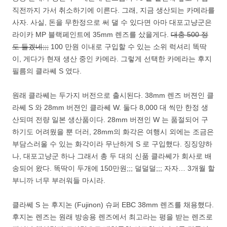
직전까지 가서 취소하기에 이른다. 그래, 지금 생산되는 카메라를
사자. 사실, 돈을 무한정으로 써 댈 수 있다면 아마 대포고냥군은
라이카 MP 블랙페인트에 35mm 렌즈를 샀을게다.
대충 500 정
도 들겠네;;;
100 만원 이내로 구입할 수 있는 소위 럭셔리 똑딱
이, 게다가 현재 생산 중인 카메라. 그렇게 선택한 카메라는 후지
필름의 클라쎄 S 였다.
원래 클라쎄는 두가지 버전으로 출시된다. 38mm 렌즈 버젼인 클
라쎄 S 와 28mm 버젼인 클라쎄 W. 둘다 8,000 대 씩만 한정 생
산되며 전량 일본 생산품이다. 28mm 버젼인 W 는 품절되어 구
하기도 어려웠을 뿐 더러, 28mm의 화각은 여행시 외에는 조금은
부담스러울 수 있는 화각이라 무난하게 S 로 구입했다. 징징양하
나, 대포고냥군 하나 그래서 총 두 대의 신품 클라쎄가 회사로 배
송되어 왔다. 똑딱이 두개에 150만원;;; 덜덜덜;;; 자자… 3개월 할
부니까 너무 부러워들 마시라.
클라쎄 S 는 후지논 (Fujinon) 슈퍼 EBC 38mm 렌즈를 채용했다.
후지논 렌즈는 원래 방송용 렌즈에서 최고라는 평을 받는 렌즈로