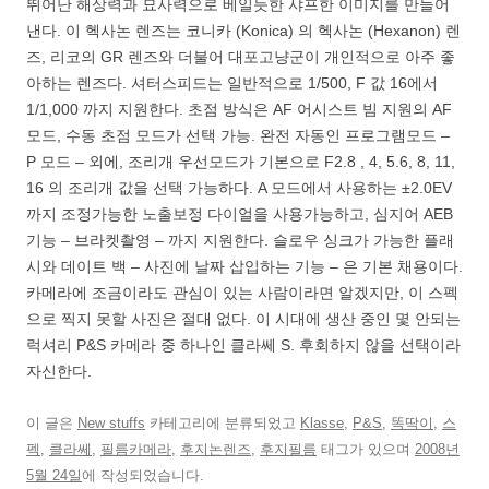
뛰어난 해상력과 묘사력으로 베일듯한 샤프한 이미지를 만들어
낸다. 이 헥사논 렌즈는 코니카 (Konica) 의 헥사논 (Hexanon) 렌
즈, 리코의 GR 렌즈와 더불어 대포고냥군이 개인적으로 아주 좋
아하는 렌즈다. 셔터스피드는 일반적으로 1/500, F 값 16에서
1/1,000 까지 지원한다. 초점 방식은 AF 어시스트 빔 지원의 AF
모드, 수동 초점 모드가 선택 가능. 완전 자동인 프로그램모드 –
P 모드 – 외에, 조리개 우선모드가 기본으로 F2.8 , 4, 5.6, 8, 11,
16 의 조리개 값을 선택 가능하다. A 모드에서 사용하는 ±2.0EV
까지 조정가능한 노출보정 다이얼을 사용가능하고, 심지어 AEB
기능 – 브라켓촬영 – 까지 지원한다. 슬로우 싱크가 가능한 플래
시와 데이트 백 – 사진에 날짜 삽입하는 기능 – 은 기본 채용이다.
카메라에 조금이라도 관심이 있는 사람이라면 알겠지만, 이 스펙
으로 찍지 못할 사진은 절대 없다. 이 시대에 생산 중인 몇 안되는
럭셔리 P&S 카메라 중 하나인 클라쎄 S. 후회하지 않을 선택이라
자신한다.
이 글은
New stuffs
카테고리에 분류되었고
Klasse
,
P&S
,
똑딱이
,
스
펙
,
클라쎄
,
필름카메라
,
후지논렌즈
,
후지필름
태그가 있으며
2008년
5월 24일
에 작성되었습니다.