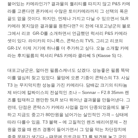
붙어있는 카메라인가? 결과물의 퀄리티를 따지지 않고 P&S 카메
라를 고른다면 폰카에서 수많은 토이카메라까지 그 선택의 폭은
끝도 없을 것이다. 하지만, 언제나 가지고 다닐 수 있으면서 SLR
카메라 못지않은 결과물을 원한다면? 이 전에 대포고냥군의 블로
그에서 리코 GR-D를 소개하면서 언급했던 럭셔리 P&S 카메라
셋이 있다. 라이카의 미니룩스, 콘탁스의 TVS, 그리고 리코의
GR-1V. 이제 거기에 하나를 더 추가하고 싶다. 오늘 소개할 카메
라는 후지필름의 럭셔리 P&S 카메라 클라쎄 S (Klasse S) 다.
대포고냥군은, 얼마전 필름스캐너도 샀겠다. 성능좋은 필름 똑딱
이를 열심히 찾고 있었다. 물망에 오른 기종이 콘탁스의 T3. 사실
T3 는 무지막지한 성능을 가진 카메라다. 담배값 크기의 티타늄
제 바디에 칼짜이스의 전설적인 조나 – Sonnar – F2.8 35mm 렌
즈를 탑재하고 왠만한 SLR 보다 뛰어난 결과물을 만들어낸다. 그
런데, 단점은 콘탁스가 카메라 사업을 접어 단종되었음에도 불구
하고 지금도 중고가 80만원을 넘어가는 살인적인 가격 – 상태에
따라 다를수 있음. T3 블랙 – 에 고질적인 렌즈 배리어문제 – 전
원을 껐을 때 렌즈 경통이 들어가면서 그 앞을 막는 차단장치에
종종 문제가 생긴다 – 때문에 민트급의 T3 를 발견해 놓고 구입