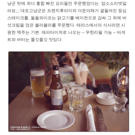
냥군 탓에 죄다 홍합 빠진 요리들만 주문했었다는. 암소소리벗알
라뵤;;; 대포고냥군은 프렌치후라이와 더운야채가 곁들여진 등심
스테이크를, 돌돌와이프는 닭고기를 베이컨으로 감싸 그 위에 버
섯크림을 얹은 블라블라를 주문했다. 테라스에서의 식사라면 시
원한 맥주는 기본. 애피타이져로 나오는 – 무한리필 가능 – 바게
트와 버터는 쫄깃쫄깃 맛있다.