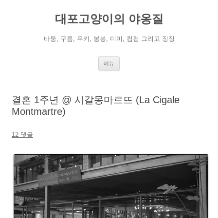
컨
텐
대포고양이의 야옹질
츠
로
건
너
바둥, 구름, 우키, 봉봉, 미미, 컴컴 그리고 징징
뛰
기
메뉴
결혼 1주년 @ 시갈몽마르뜨 (La Cigale
Montmartre)
12 댓글