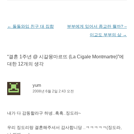
글
←
돌돌와입 친구 대 집합
부부에게 있어서 종교란 뭘까? –
네
이교도 부부의 삶
→
비
게
“
결혼 1주년 @ 시갈몽마르뜨 (La Cigale Montmartre)
”에
이
대한 12개의 생각
션
yum
2008년 6월 2일 2:43 오전
내가 다 감동할라구 하넹..흑흑..징도라~
우리 징도리랑 결혼해주셔서 감사합니당 ..ㅋㅋㅋㅋㅋ(징도라,