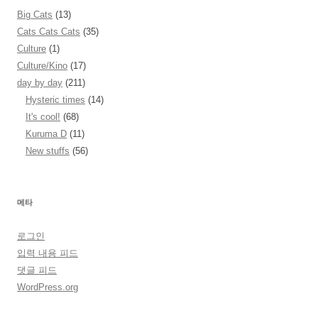
Big Cats
(13)
Cats Cats Cats
(35)
Culture
(1)
Culture/Kino
(17)
day by day
(211)
Hysteric times
(14)
It's cool!
(68)
Kuruma D
(11)
New stuffs
(56)
메타
로그인
입력 내용 피드
댓글 피드
WordPress.org