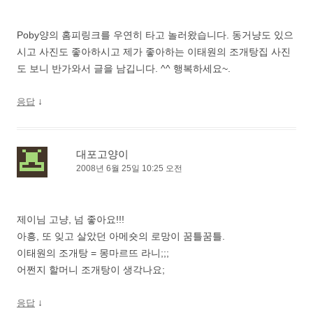
Poby양의 홈피링크를 우연히 타고 놀러왔습니다. 동거냥도 있으
시고 사진도 좋아하시고 제가 좋아하는 이태원의 조개탕집 사진
도 보니 반가와서 글을 남깁니다. ^^ 행복하세요~.
↓
응답
대포고양이
2008년 6월 25일 10:25 오전
제이님 고냥, 넘 좋아요!!!
아흥, 또 잊고 살았던 아메숏의 로망이 꿈틀꿈틀.
이태원의 조개탕 = 몽마르뜨 라니;;;
어쩐지 할머니 조개탕이 생각나요;
↓
응답