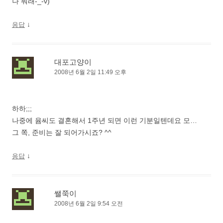
나 뭐래-_-v)
↓
응답
대포고양이
2008년 6월 2일 11:49 오후
하하;;;
나중에 윰씨도 결혼해서 1주년 되면 이런 기분일텐데요 모…
그 쪽, 준비는 잘 되어가시죠? ^^
↓
응답
쌜쭉이
2008년 6월 2일 9:54 오전