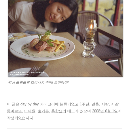
평생 블링블링 호강시켜 주마! 크하하하!
이 글은
day by day
카테고리에 분류되었고
1주년
,
결혼
,
사랑
,
시갈
몽마르뜨
,
이태원
,
호가든
,
홍합요리
태그가 있으며
2008년 6월 1일
에
작성되었습니다.