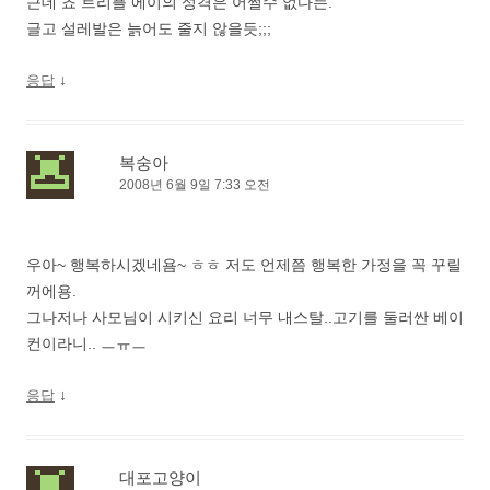
근데 쵸 트리플 에이의 성격은 어쩔수 없다는.
글고 설레발은 늙어도 줄지 않을듯;;;
↓
응답
복숭아
2008년 6월 9일 7:33 오전
우아~ 행복하시겠네욤~ ㅎㅎ 저도 언제쯤 행복한 가정을 꼭 꾸릴
꺼에용.
그나저나 사모님이 시키신 요리 너무 내스탈..고기를 둘러싼 베이
컨이라니.. ㅡㅠㅡ
↓
응답
대포고양이