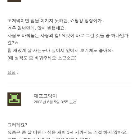
초저녁이면 잠을 이기지 못하던, 쇼핑킹 징징이가-
겨우 일년만에, 많이 변했네요.
사람도 바꿔놓는 사랑의 힘! 요것이 바로 그런 것들 중 하나인가
요?ㅎ
참 재밌게 잘 사는구나 싶어서 옆에서 보기에도 좋아요-
(애 성격도 좀 바꿔주세요-소근소근)
↓
응답
대포고양이
2008년 6월 5일 3:55 오전
그러게요?
요즘은 좀 잘 버틴다 싶음 새벽 3-4 시까지도 기절 하지 않아요.