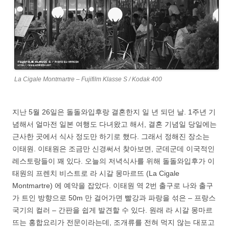
La Cigale Montmartre – Fujifilm Klasse S / Kodak 400
지난 5월 26일은 돌돌와입후랑 결혼한지 일 년 되던 날. 1주년 기
념해서 얼마전 일본 여행도 다녀왔고 해서, 결혼 기념일 당일에는
근사한 곳에서 식사 정도만 하기로 했다. 그래서 정해진 장소는
이태원. 이태원은 조금만 신경써서 찾아보면, 군데군데 이국적인
레스토랑들이 꽤 있다. 오늘의 저녁식사를 위해 돌돌와입후가 이
태원의 프렌치 비스트로 라 시갈 몽마르뜨 (La Cigale
Montmartre) 에 예약을 잡았다. 이태원 역 2번 출구로 나와 출구
가 트인 방향으로 50m 만 걸어가면 빨강과 파랑을 섞은 – 프랑스
국기의 컬러 – 간판을 쉽게 발견할 수 있다. 원래 라 시갈 몽마르
뜨는 홍합요리가 전문이라는데, 조개류를 전혀 먹지 않는 대포고