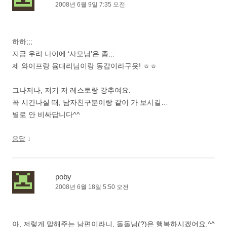
2008년 6월 9일 7:35 오전
하하;;;
지금 우리 나이에 ‘사모님’은 좀;;;
제 와이프랑 윰대리님이랑 동갑이라구욧! ㅎㅎ
그나저나, 저기 저 레스토랑 강추여요.
꼭 시간나실 때, 남자친구분이랑 같이 가 보시길…
별로 안 비싸답니다^^
↓
응답
poby
2008년 6월 18일 5:50 오전
아, 저렇게 말해주는 남편이라니, 돌돌님(?)은 행복하시겠어요.^^