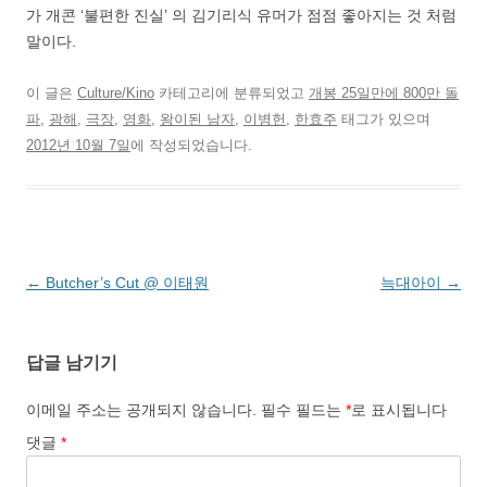
가 개콘 ‘불편한 진실’ 의 김기리식 유머가 점점 좋아지는 것 처럼
말이다.
이 글은
Culture/Kino
카테고리에 분류되었고
개봉 25일만에 800만 돌
파
,
광해
,
극장
,
영화
,
왕이된 남자
,
이병헌
,
한효주
태그가 있으며
2012년 10월 7일
에 작성되었습니다.
글
←
Butcher’s Cut @ 이태원
늑대아이
→
네
비
답글 남기기
게
이
이메일 주소는 공개되지 않습니다.
필수 필드는
*
로 표시됩니다
션
댓글
*