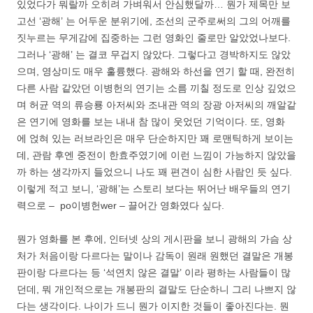
있었다가 뭐랄까 오히려 가벼워서 안심했달까… 뭔가 제목만 보
고선 ‘광해’ 는 어두운 분위기에, 조선의 군주로써의 그의 어깨를
짓누르는 무게감에 집중하는 그런 영화인 줄로만 알았었나보다.
그러나 ‘광해’ 는 결코 무겁지 않았다. 그렇다고 경박하지도 않았
으며, 영상미도 매우 훌륭했다. 광해와 하선을 연기 할 때, 완전히
다른 사람 같았던 이병헌의 연기는 소름 끼칠 정도로 인상 깊었으
며 허균 역의 류승룡 아저씨와 조내관 역의 장광 아저씨의 깨알같
은 연기에 영화를 보는 내내 참 많이 웃었던 기억이다. 또, 영화
에 얹혀 있는 러브라인은 매우 단순하지만 꽤 로맨틱하게 보이는
데, 관람 후엔 중전이 한효주였기에 이런 느낌이 가능하지 않았을
까 하는 생각까지 들었으니 나도 꽤 편견이 심한 사람인 듯 싶다.
이렇게 적고 보니, ‘광해’는 스토리 보다는 뛰어난 배우들의 연기
력으로 – po이병헌wer – 끌어간 영화였다 싶다.
뭔가 영화를 본 후에, 인터넷 상의 게시판을 보니 광해의 가슴 상
처가 처음이랑 다르다는 말이나 감독이 원래 원했던 결말은 개봉
판이랑 다르다는 등 ‘석연치 않은 결말’ 이라 평하는 사람들이 많
던데, 뭐 개인적으로는 개봉판의 결말도 단순하니 그리 나쁘지 않
다는 생각이다. 나이가 드니 뭔가 이지한 것들이 좋아진다는. 뭔