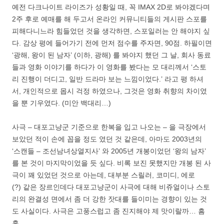
예전 다크나이트 라이즈가 성황일 때, 꼭 IMAX 2D로 봐야겠다며
2주 후로 예매를 해 두고서 온라인 커뮤니티들의 게시판 스포를
피해다니느라 힘들었던 것을 생각하면, 스포일러는 안 해야지 싶
다. 감상 평에 들어가기 전에 먼저 점수를 주자면, 90점. 하필이면
‘광해, 왕이 된 남자’ (이하, 광해) 를 봐야지 했던 그 날, 회사 동료
들과 영화 이야기를 하다가 이 영화를 봤다는 모 대리께서 ‘스토
리 진행이 더디고, 일반 드라마 보는 느낌이었다.’ 라고 평 하셔
서, 개인적으로 몹시 걱정 하였으나, 그것은 영화 취향의 차이였
을 뿐 기우였다. (미안 백대리…)
사극 – 대포고냥군 기준으로 한복을 입고 나오는 – 을 극장에서
보았던 적이 손에 꼽을 정도 였던 것 같은데, 아마도 2003년의
‘스캔들 – 조선남녀상열지사’ 와 2005년 개봉이었던 ‘왕의 남자’
를 본 것이 마지막이었을 듯 싶다. 비록 보진 못했지만 개봉 된 사
극이 꽤 있었던 것으로 아는데, 대부분 스릴러, 코미디, 에로
(?) 같은 장르인데다 대포고냥군이 사극에 대해 비쥬얼이나 스토
리의 완결성 면에서 좀 더 강한 잣대를 들이미는 경향이 있는 것
도 사실이다. 사극은 고풍스럽고 좀 진지해야 제 맛이랄까… 흠
흠…