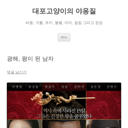
컨
텐
대포고양이의 야옹질
츠
로
건
너
바둥, 구름, 우키, 봉봉, 미미, 컴컴 그리고 징징
뛰
기
메뉴
광해, 왕이 된 남자
댓글 남기기