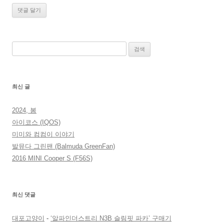
검
색:
최신 글
2024, 봄
아이코스 (IQOS)
미미와 컴컴이 이야기
발뮤다 그린팬 (Balmuda GreenFan)
2016 MINI Cooper S (F56S)
최신 댓글
대포고양이
-
‘알파인더스트리 N3B 슬림핏 파카’ 구매기