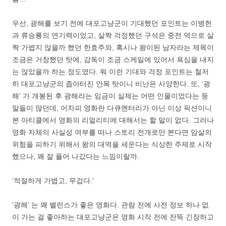
우선, 광해를 보기 전에 대포고냥군이 기대했던 포인트는 이병헌
과 류승룡의 연기력이었고, 살짝 걱정했던 구석은 중전 역으로 살
짝 가볍지 않을까 했던 한효주와, 혹시나 왕이된 남자라는 제목이
조금은 거창했던 탓에, 감독이 조금 스케일에 있어서 욕심을 내지
는 않았을까 하는 정도였다. 뭐 이런 기대와 걱정 포인트는 철저
히 대포고냥군의 좁아터진 안목 탓이니 비난은 사양한다. 또, ‘광
해’ 가 개봉된 후 광해라는 임금이 실제는 어떤 인물이었다는 둥
말들이 많던데, 어차피 영화란 다큐멘터리가 아닌 이상 픽션이니
본 아티클에서 영화의 리얼리티에 대해서는 할 말이 없다. 그러나
영화 자체의 사실성 여부를 떠나 스토리 전개로만 본다면 암살의
위험을 피하기 위해서 왕의 대역을 세운다는 식상한 주제로 시작
했으나, 꽤 잘 풀어 나갔다는 느낌이랄까.
‘적절하게 가볍고, 무겁다.’
‘광해’ 는 꽤 밸런스가 좋은 영화다. 관람 전에 사전 정보 하나 없
이 가는 걸 좋아하는 대포고냥군은 영화 시작 전에 잔뜩 긴장하고