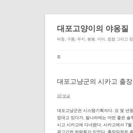
컨
텐
츠
대포고양이의 야옹질
로
건
너
바둥, 구름, 우키, 봉봉, 미미, 컴컴 그리고 
뛰
기
홈
대포고냥군의 시카고 출장기
10 댓글
대포고냥군은 시스템기획자다. 요 몇 년동안
낑대고 있다가, 쌀나라에는 어떤 좋은 솔
시고 시카고에 다녀왔다. 시카고에서 7월 31
광고기법 박람회가 있었다. 출장일정은 총 