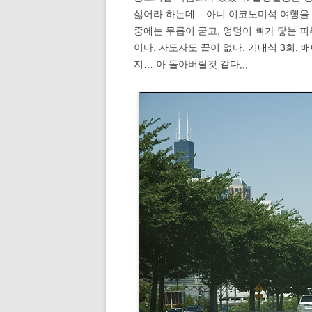
싫어라 하는데 – 아니 이코노미석 여행을
중에는 무릅이 굳고, 엉덩이 뼈가 닿는 피부
이다. 자도자도 끝이 없다. 기내식 3회,
지… 아 돌아버릴것 같다;;;