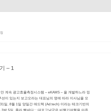
징징
 – 1
 계속 광고효율측정시스템 – eKAMS – 을 개발하느라 낑
루션이 있는지 보고오라는 대표님의 명에 따라 이사님을 모
일, 8월 1일 양일간 애드텍 (Ad:tech) 이라는 테크기반의
3박 5일. 졸라 빡세다;;; 대포고냥군은 비행기여행을 아주