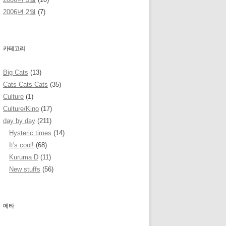
2006년 2월
(7)
카테고리
Big Cats
(13)
Cats Cats Cats
(35)
Culture
(1)
Culture/Kino
(17)
day by day
(211)
Hysteric times
(14)
It's cool!
(68)
Kuruma D
(11)
New stuffs
(56)
메타