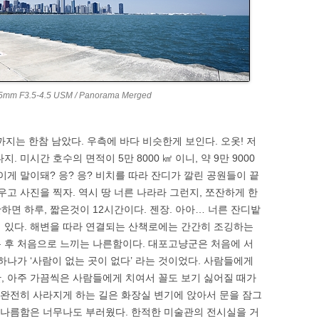
-85mm F3.5-4.5 USM / Panorama Merged
는 한참 남았다. 우측에 바다 비슷한게 보인다. 오옷! 저
 미시간 호수의 면적이 5만 8000 ㎢ 이니, 약 9만 9000
;;; 이게 말이돼? 응? 응? 비치를 따라 잔디가 깔린 공원들이 끝
우고 사진을 찍자. 역시 땅 너른 나라라 그런지, 쪼잔하게 한
면 하루, 짧은것이 12시간이다. 젠장. 아아… 너른 잔디밭
 있다. 해변을 따라 연결되는 산책로에는 간간히 조깅하는
 후 처음으로 느끼는 나른함이다. 대포고냥군은 처음에 서
하나가 ‘사람이 없는 곳이 없다’ 라는 것이었다. 사람들에게
, 아주 가끔씩은 사람들에게 치여서 꼴도 보기 싫어질 때가
을 완전히 사라지게 하는 길은 화장실 변기에 앉아서 문을 잠그
이 나름함은 너무나도 부러웠다. 한적한 미술관의 전시실을 거