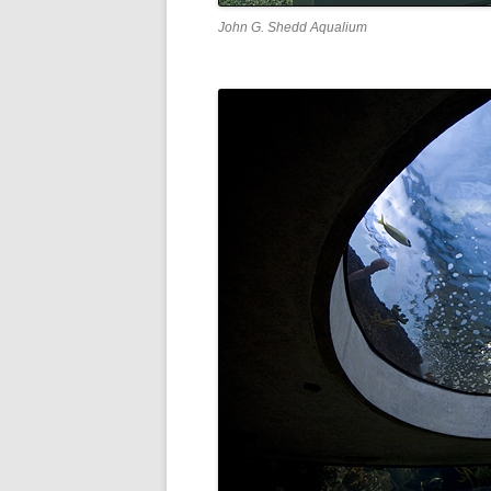
John G. Shedd Aqualium