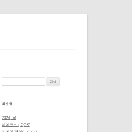
검
색:
최신 글
2024, 봄
아이코스 (IQOS)
미미와 컴컴이 이야기