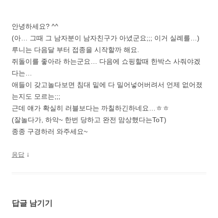
안녕하세요? ^^
(아… 그때 그 남자분이 남자친구가 아녔군요;;; 이거 실례를…)
루니는 다음달 부터 접종을 시작할까 해요.
쥐돌이를 좋아라 하는군요… 다음에 쇼핑할때 한박스 사줘야겠
다는…
애들이 갖고놀다보면 침대 밑에 다 밀어넣어버려서 언제 없어졌
는지도 모르는;;;
근데 얘가 확실히 러블보다는 까칠하긴하네요…ㅎㅎ
(잘놀다가, 하악~ 한번 당하고 완전 맘상했다는ToT)
종종 구경하러 와주세요~
↓
응답
답글 남기기