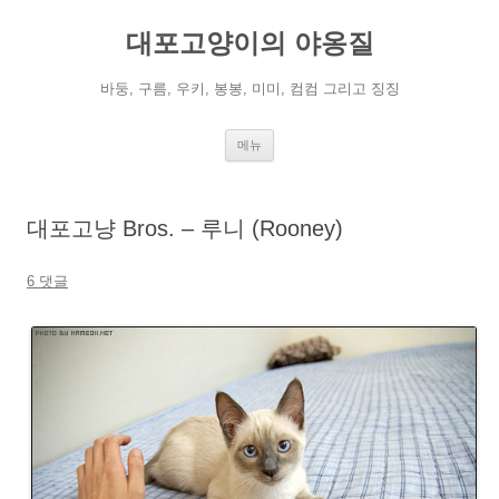
컨
텐
대포고양이의 야옹질
츠
로
건
너
바둥, 구름, 우키, 봉봉, 미미, 컴컴 그리고 징징
뛰
기
메뉴
대포고냥 Bros. – 루니 (Rooney)
6 댓글