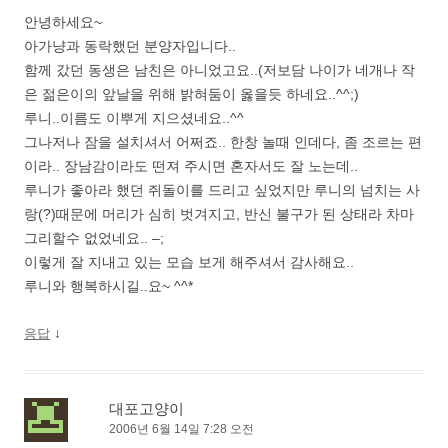
안녕하세요~
아가냥과 동락했던 분양자입니다..
함께 갔던 동생은 남친은 아니었고요..(저보담 나이가 네개나 작
은 젊은이의 앞날을 위해 밝혀둠이 옳을듯 하네요..^^;)
루니..이름도 이뿌게 지으셨네요..^^
그나저나 잠을 설치셔서 어쩌죠.. 한창 놀때 인데다, 좀 조르는 편
이라.. 장남감이라도 떤져 주시면 혼자서도 잘 노는데..
루니가 좋아라 했던 쥐돌이를 드리고 싶었지만 루니의 넘치는 사
랑(?)때문에 머리가 심히 벗겨지고, 반신 불구가 된 상태라 차마
그리할수 없었네요.. –;
이렇게 잘 지내고 있는 모습 보게 해주셔서 감사해요..
루니와 행복하시길..요~ ^^*
↓
응답
대포고양이
2006년 6월 14일 7:28 오전