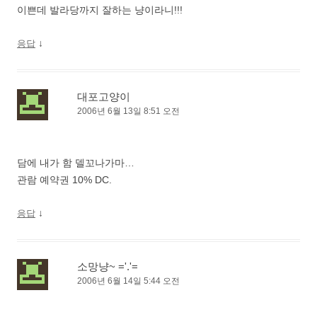
이쁜데 발라당까지 잘하는 냥이라니!!!
↓
응답
대포고양이
2006년 6월 13일 8:51 오전
담에 내가 함 델꼬나가마…
관람 예약권 10% DC.
↓
응답
소망냥~ ='.'=
2006년 6월 14일 5:44 오전