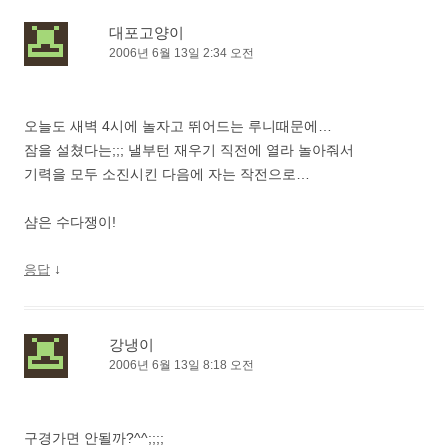
대포고양이
2006년 6월 13일 2:34 오전
오늘도 새벽 4시에 놀자고 뛰어드는 루니때문에…
잠을 설쳤다는;;; 낼부턴 재우기 직전에 열라 놀아줘서
기력을 모두 소진시킨 다음에 자는 작전으로…
샴은 수다쟁이!
↓
응답
강냉이
2006년 6월 13일 8:18 오전
구경가면 안될까?^^;;;;