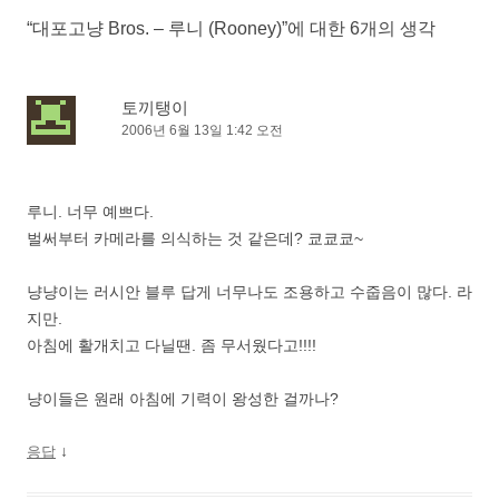
비
“
대포고냥 Bros. – 루니 (Rooney)
”에 대한 6개의 생각
게
이
션
토끼탱이
2006년 6월 13일 1:42 오전
루니. 너무 예쁘다.
벌써부터 카메라를 의식하는 것 같은데? 쿄쿄쿄~
냥냥이는 러시안 블루 답게 너무나도 조용하고 수줍음이 많다. 라
지만.
아침에 활개치고 다닐땐. 좀 무서웠다고!!!!
냥이들은 원래 아침에 기력이 왕성한 걸까나?
↓
응답