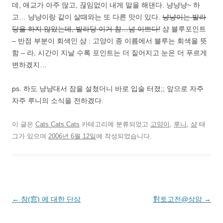
데, 애교가 아주 많고, 끊임없이 내게 말을 해댄다. 냥냥냥~ 하
고… 냥냥이랑 같이 살때와는 또 다른 맛이 있다.
냥냥이는 발라
당을 하지 않았는데, 발라당 이거 참…넘 이쁘다!
샴 블루포인트
– 반점 부분이 회색인 샴 : 고양이 종 이름에서 블루는 회색을 뜻
함 – 라, 시간이 지날 수록 포인트는 더 짙어지고 눈은 더 푸르게
변하겠지…
ps. 하도 냥냥대서 잠을 설쳤더니 바로 입술 터졌;; 앞으로 자주
자주 루니의 소식을 전하겠다.
이 글은
Cats Cats Cats
카테고리에 분류되었고
고양이
,
루니
,
샴
태
그가 있으며
2006년 6월 12일
에 작성되었습니다.
글
←
창(窓) 에 대한 단상
對토고전@상암
→
네