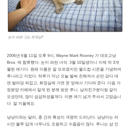
눈이 파란 그는 외국냥?
2006년 6월 11일 오후 9시, Wayne Mark Rooney 가 대포고냥
Bros. 에 합류했다. 눈이 파란 녀석. 3월 10일생이니 이제 막 3개
월된 애기다. 원래 이름은 잘 모르겠지만 월드컵 시즌을 기념하여
루니라고 지었다. 하루가 지난 오늘 벌써 친해져서 손만 갖다 대
면 발라당 뒤집고, 화장실에 가면 문 앞에서 기다려 준다. 다음 가
정분양 카페에서 알게 된 분께 받은 루니. 남자친구분이랑 같이
오셨던데, 많이 섭섭하셨을게다. 이쁜 애기 넘겨 주셔서 고맙습니
다. 잘 키울께요.
냥냥이와는 달리, 종 간의 특성이 극명히 드러난다. 냥냥이는 러
시안 블루 답게 너무나도 조용하고 수줍음이 많다. 루니는 샴 인