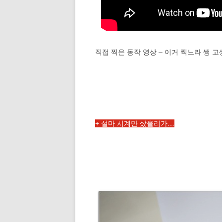
직접 찍은 동작 영상 – 이거 찍느라 쌩 고
+ 설마 시계만 샀을리가…