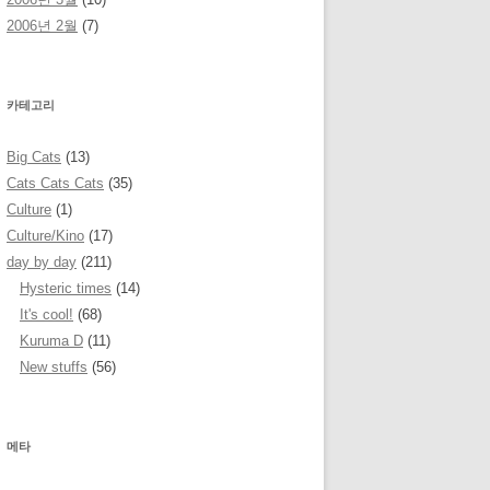
2006년 2월
(7)
카테고리
Big Cats
(13)
Cats Cats Cats
(35)
Culture
(1)
Culture/Kino
(17)
day by day
(211)
Hysteric times
(14)
It's cool!
(68)
Kuruma D
(11)
New stuffs
(56)
메타