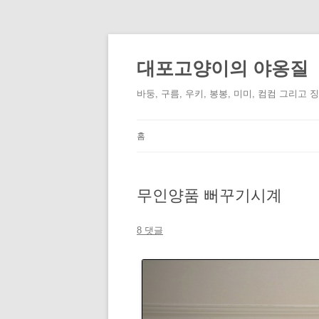
컨
텐
츠
대포고양이의 야옹질
로
건
너
바둥, 구름, 우키, 봉봉, 미미, 컴컴 그리고 
뛰
기
홈
무인양품 뻐꾸기시계
8 댓글