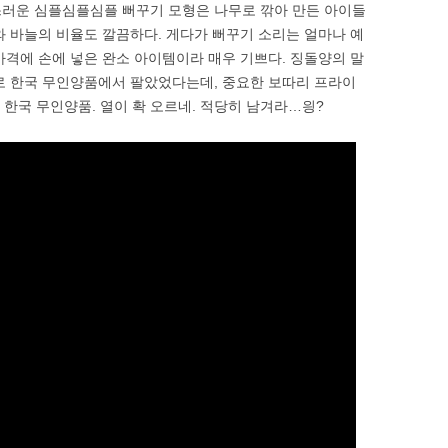
스러운 심플심플심플 뻐꾸기 모형은 나무로 깎아 만든 아이들
와 바늘의 비율도 깔끔하다. 게다가 뻐꾸기 소리는 얼마나 예
가격에 손에 넣은 완소 아이템이라 매우 기쁘다. 징돌양의 말
로 한국 무인양품에서 팔았었다는데, 중요한 보따리 프라이
 한국 무인양품. 열이 확 오르네. 적당히 남겨라…읭?