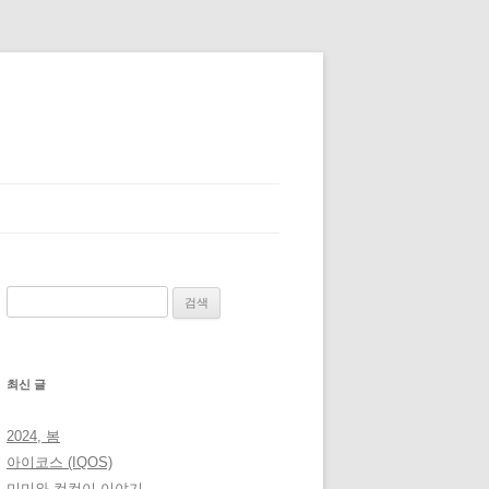
검
색:
최신 글
2024, 봄
아이코스 (IQOS)
미미와 컴컴이 이야기