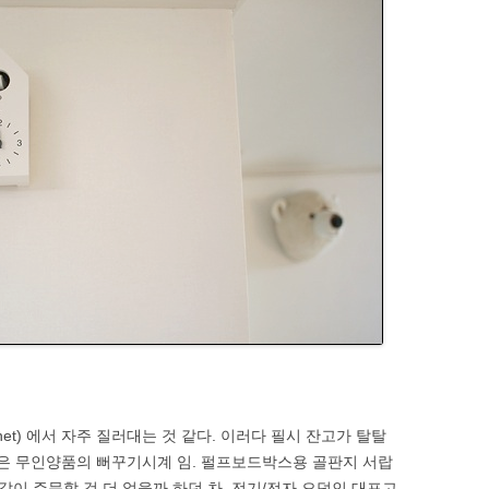
net) 에서 자주 질러대는 것 같다. 이러다 필시 잔고가 탈탈
들은 무인양품의 뻐꾸기시계 임. 펄프보드박스용 골판지 서랍
 같이 주문할 것 더 없을까 하던 차, 전기/전자 오덕인 대포고