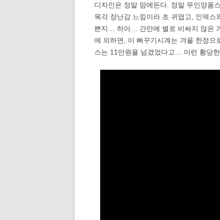
디자인은 정말 맘에든다. 정말 무인양품
목각 장난감 느낌이라 초 귀엽고, 인덱스
쁜지… 하아… 간만에 별로 비싸지 않은 
에 의하면, 이 뻐꾸기시계는 겨울 한정으
스는 11만원을 넘겼었다고… 이런 황당한