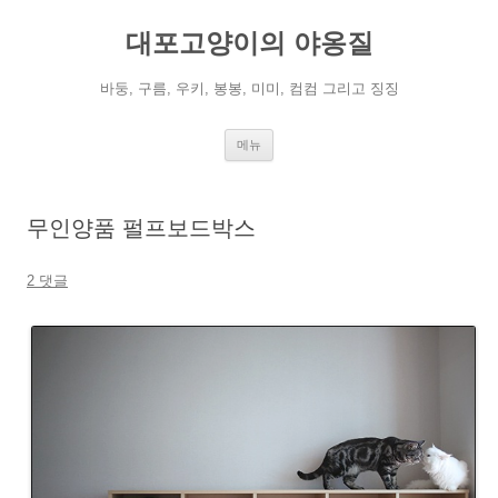
컨
텐
대포고양이의 야옹질
츠
로
건
너
바둥, 구름, 우키, 봉봉, 미미, 컴컴 그리고 징징
뛰
기
메뉴
무인양품 펄프보드박스
2 댓글