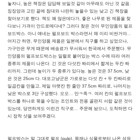
놓자니, 높은 책장은 답답해 보일것 같아 아무래도 아닌 것 같음.
징징양과 고민 끝에 침대와 나란히 놓을수 있는 낮고 긴 책장을
찾아보기로 했다. 책도 꽤 많은데다가, 좋은 나무로 된 제품을 찾
다보니 가격이 안드로메다네? 그러다 찾은 것이 무인양품의 펄프
보드박스. 아니 얘네는 펄프보드 박스라면서 왜 이리 비싼거야…
어지간 하면, 무인양품 제품은 일본에서 직구를 하고 싶었으나,
가구만은 무게 때문에 배송료가 무서워서 한국에서 주문했다. 무
인양품의 펄프보드박스는 일렬로 붙어있는 박스 수에 따라 여러
종류의 제품이 나온다. 긴 것은 다섯칸 짜리에서 짧게는 두칸 짜
리까지. 그런데 높이가 두 종류가 있다능. 높은 것은 37.5cm, 낮
은 것은 25cm 다. 대포고냥군은 가로로는 다섯 칸 + 두 칸짜리로
일곱칸을 만들고, 제일 아랫칸 한 줄만 37.5cm 짜리로, 나머지는
낮은 박스로 3단 구성했다. 오오… 만ㅋ족ㅋ. 여러 칸의 펄프보드
박스를 하나로 묶을 수있는 조인트와 전용 골판지 서랍 같은 것이
있는데, 당연하게도 이런건 직구로… 주문해 놨으니, 도착하면 다
시 장착 샷을 보여주겠다.
펄프박스는 말 그대로 펄프 (pulp), 목재나 식물로부터 나온 섬유