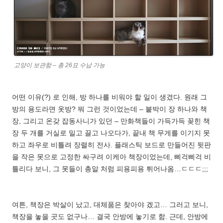
고양이 보관함 – 총 26묘 수납 가능
어떤 이유(?) 로 인해, 방 하나를 비워야 할 일이 생겼다. 원래 그
방의 용도라면 옷방? 뭐 그런 것이었는데 – 붙박이 장 하나와 책
장, 그리고 온갖 잡동사니가 있던 – 만화책들이 가득가득 꽂힌 책
장 두 개를 거실로 밀고 끌고 나오다가, 끝내 책 무게를 이기지 못
하고 좌우로 비틀려 장렬히 전사. 플래스틱 보드로 만들어진 뒷판
을 작은 못으로 고정한 싸구려 이케아 책장이었는데, 삐걱삐걱 비
틀리다 보니, 그 못들이 총알 처럼 피용피용 튀어나옴…ㄷㄷㄷ;;;
여튼, 책장은 박살이 났고, 대체품은 찾아야 겠고… 그러고 보니,
책장을 놓을 곳도 없구나… 결국 안방에 놓기로 함. 근데, 안방에