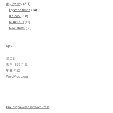
day by day
(211)
Hysteric times
(14)
It's cool!
(68)
Kuruma D
(11)
New stuffs
(56)
메타
로그인
입력 내용 피드
댓글 피드
WordPress.org
Proudly powered by WordPress