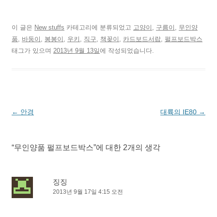
이 글은
New stuffs
카테고리에 분류되었고
고양이
,
구름이
,
무인양
품
,
바둥이
,
봉봉이
,
우키
,
직구
,
책꽂이
,
카드보드서랍
,
펄프보드박스
태그가 있으며
2013년 9월 13일
에 작성되었습니다.
글
←
안경
대륙의 IE80
→
네
비
“
무인양품 펄프보드박스
”에 대한 2개의 생각
게
이
션
징징
2013년 9월 17일 4:15 오전