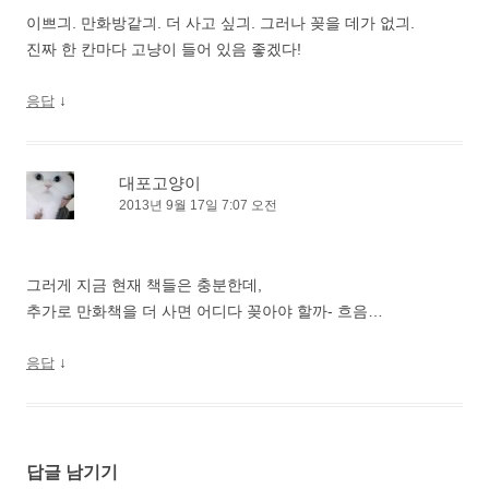
이쁘긔. 만화방같긔. 더 사고 싶긔. 그러나 꽂을 데가 없긔.
진짜 한 칸마다 고냥이 들어 있음 좋겠다!
↓
응답
대포고양이
2013년 9월 17일 7:07 오전
그러게 지금 현재 책들은 충분한데,
추가로 만화책을 더 사면 어디다 꽂아야 할까- 흐음…
↓
응답
답글 남기기