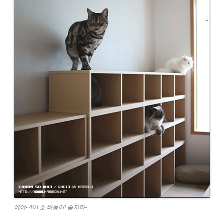
야야- 401호 바둥이! 숨지마-