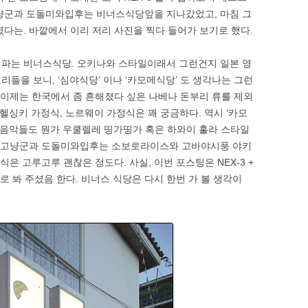
고냥군과 도돌미와입후는 비너스식당앞을 지나갔었고, 마침 그
였다는. 바깥에서 이리 저리 사진을 찍다 들어가 보기로 했다.
 파는 비너스식당. 오키나와 스타일이래서 그런건지 일본 영
요리들을 보니, ‘심야식당’ 이나 ‘카모메식당’ 도 생각나는 그런
. 이제는 한국에서 좀 흔해졌다 싶은 나베나 돈부리 류를 제외
 헬싱키 가정식, 노르웨이 가정식은 꽤 궁금하다. 역시 ‘카모
는 음악들도 뭔가 우쿨렐레 띵가띵가 혹은 하와이 훌라 스타일
 대포고냥군과 도돌미와입후는 소보로라이스와 고바야시풍 야키
음식은 고루고루 괜찮은 정도다. 사실, 이번 포스팅은 NEX-3 +
로 봐 주셨음 한다. 비너스 식당은 다시 한번 가 볼 생각이