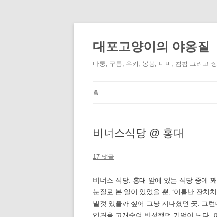
컨
텐
츠
대포고양이의 야옹질
로
건
너
바둥, 구름, 우키, 봉봉, 미미, 컴컴 그리고 
뛰
기
홈
비너스식당 @ 홍대
17 댓글
비너스 식당. 홍대 앞에 있는 식당 중에 
눈질로 본 일이 있었을 뿐, ‘이름난 잔치치
별것 있을까 싶어 그냥 지나쳤던 곳. 그
입견을 고개숙여 반성했던 기억이 난다. 이