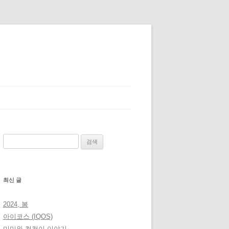
검
색:
최신 글
2024, 봄
아이코스 (IQOS)
미미와 컴컴이 이야기