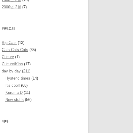
2006년 2월
(7)
카테고리
Big Cats
(13)
Cats Cats Cats
(35)
Culture
(1)
Culture/Kino
(17)
day by day
(211)
Hysteric times
(14)
It's cool!
(68)
Kuruma D
(11)
New stuffs
(56)
메타