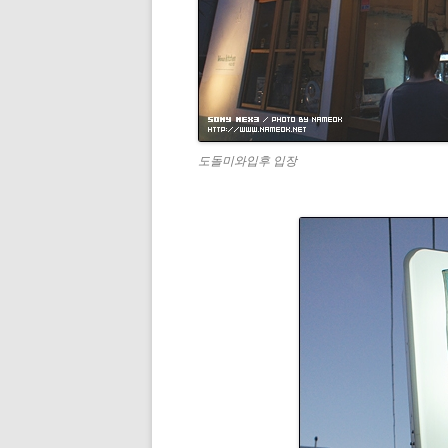
도돌미와입후 입장