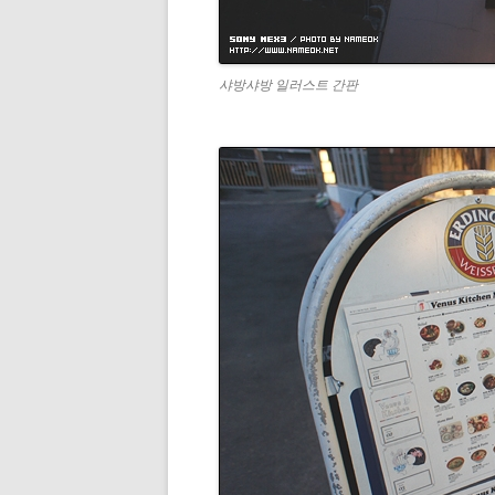
샤방샤방 일러스트 간판