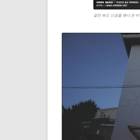
겉만 봐도 신경을 꽤나 쓴 