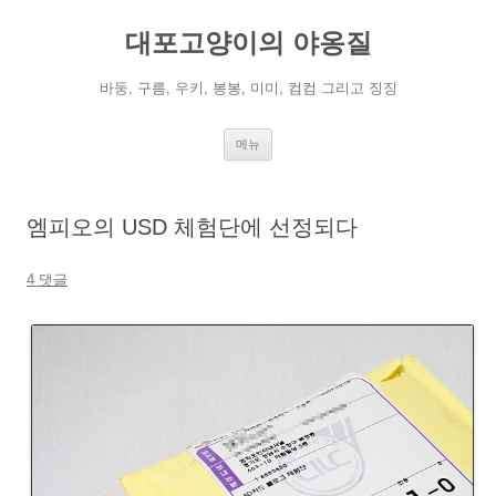
컨
텐
대포고양이의 야옹질
츠
로
건
너
바둥, 구름, 우키, 봉봉, 미미, 컴컴 그리고 징징
뛰
기
메뉴
엠피오의 USD 체험단에 선정되다
4 댓글