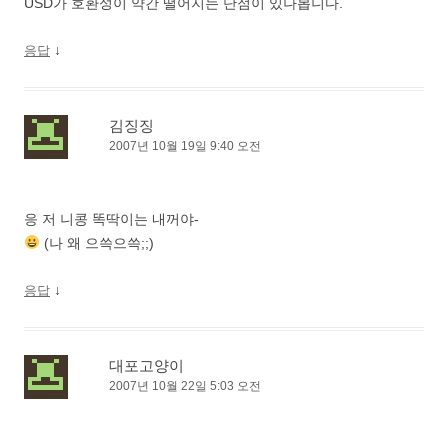
USD가 호환성이 약간 떨어지는 단점이 있나봅니다.
↓
응답
김징징
2007년 10월 19일 9:40 오전
응 저 니콩 똑딱이는 내꺼야-
(나 왜 으쓱으쓱;;)
↓
응답
대포고양이
2007년 10월 22일 5:03 오전