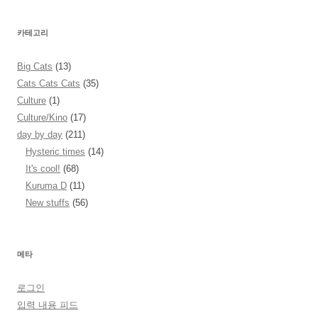
카테고리
Big Cats
(13)
Cats Cats Cats
(35)
Culture
(1)
Culture/Kino
(17)
day by day
(211)
Hysteric times
(14)
It's cool!
(68)
Kuruma D
(11)
New stuffs
(56)
메타
로그인
입력 내용 피드