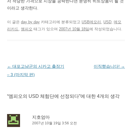
서 적당한 가격으로 시장을 공략한다면 분명히 히트상품이 될 것
이라고 생각한다.
이 글은
day by day
카테고리에 분류되었고
USB메모리
,
USD
,
메모
리카드
,
엠피오
태그가 있으며
2007년 10월 18일
에 작성되었습니다.
글
←
대포고냥군의 시카고 출장기
이직했습니다!
→
네
– 3 (마지막 편)
비
게
“
엠피오의 USD 체험단에 선정되다
”에 대한 4개의 생각
이
션
지호엄마
2007년 10월 19일 3:56 오전