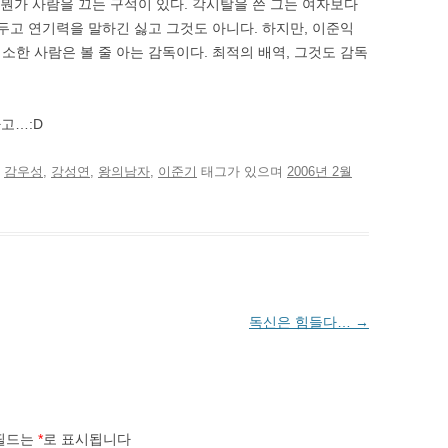
 뭔가 사람을 끄는 구석이 있다. 각시탈을 쓴 그는 여자보다
두고 연기력을 말하긴 싫고 그것도 아니다. 하지만, 이준익
소한 사람은 볼 줄 아는 감독이다. 최적의 배역, 그것도 감독
하고…:D
고
감우성
,
강성연
,
왕의남자
,
이준기
태그가 있으며
2006년 2월
독신은 힘들다…
→
필드는
*
로 표시됩니다