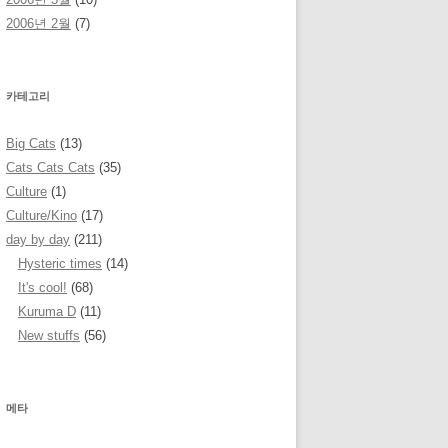
2006년 2월
(7)
카테고리
Big Cats
(13)
Cats Cats Cats
(35)
Culture
(1)
Culture/Kino
(17)
day by day
(211)
Hysteric times
(14)
It's cool!
(68)
Kuruma D
(11)
New stuffs
(56)
메타