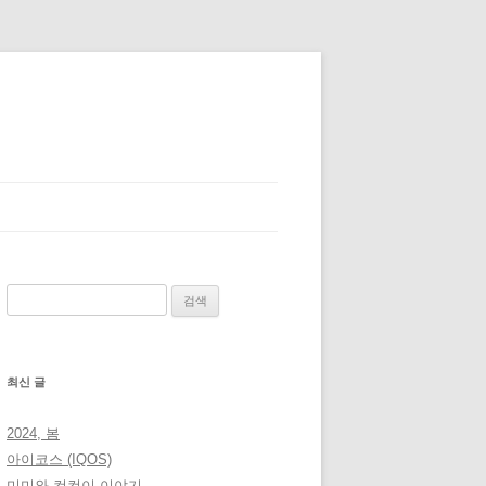
검
색:
최신 글
2024, 봄
아이코스 (IQOS)
미미와 컴컴이 이야기