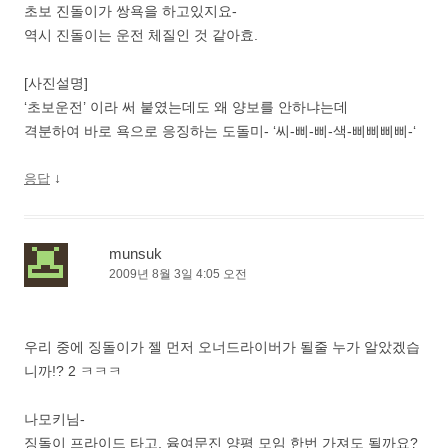
초보 진돌이가 쌍욕을 하고있지요-
역시 진돌이는 운전 체질인 것 같아효.
[사진설명]
‘초보운전’ 이라 써 붙였는데도 왜 양보를 안하냐는데
격분하여 바로 욕으로 응징하는 도돌미- ‘씨-삐-삐-색-삐삐삐삐-‘
↓
응답
munsuk
2009년 8월 3일 4:05 오전
우리 중에 징돌이가 젤 먼저 오너드라이버가 될줄 누가 알았겠습
니까!? 2 ㅋㅋㅋ
나모키님-
징돌이 프라이드 타고, 윰여문진 양평 모임 한번 가져도 될까요?