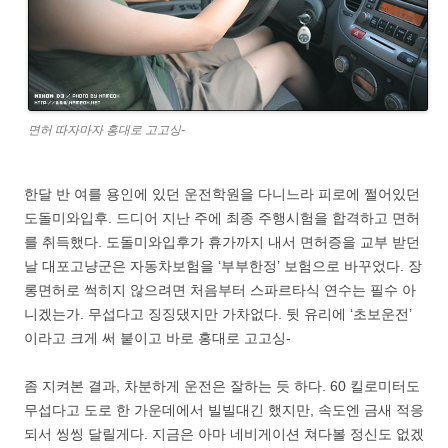
면허 따자마자 홍대로 고고싱-
한달 반 여를 용인에 있던 운전학원을 다니느라 피로에 쩔어있던
도돌미와입후. 드디어 지난 주에 최종 주행시험을 합격하고 면허
를 취득했다. 도돌미와입후가 휴가까지 내서 면허증을 교부 받던
날 대포고냥군은 자동차보험을 ‘부부한정’ 보험으로 바꾸었다. 장
롱면허로 썩히지 않으려면 처음부터 스파르타식 연수는 필수 아
니겠는가. 무섭다고 징징댔지만 가차없다. 뒷 유리에 ‘초보운전’
이라고 크게 써 붙이고 바로 홍대로 고고싱-
좀 지켜본 결과, 차분하게 운전은 잘하는 듯 하다. 60 킬로미터도
무섭다고 도로 한 가운데에서 빌빌대긴 했지만, 속도엔 금새 적응
되서 씽씽 달릴게다. 지금은 아마 네비게이션 쳐다볼 정신도 없겠