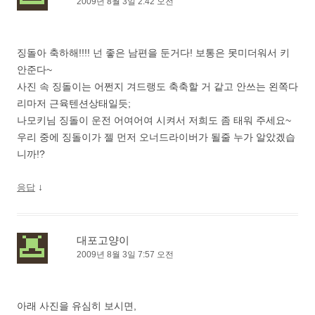
2009년 8월 3일 2:42 오전
징돌아 축하해!!!! 넌 좋은 남편을 둔거다! 보통은 못미더워서 키
안준다~
사진 속 징돌이는 어쩐지 겨드랭도 축축할 거 같고 안쓰는 왼쪽다
리마저 근육텐션상태일듯;
나모키님 징돌이 운전 어여어여 시켜서 저희도 좀 태워 주세요~
우리 중에 징돌이가 젤 먼저 오너드라이버가 될줄 누가 알았겠습
니까!?
↓
응답
대포고양이
2009년 8월 3일 7:57 오전
아래 사진을 유심히 보시면,