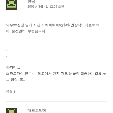
연님
2009년 8월 4일 12:59 오전
와우!!!!징징 밑에 사진의 씨삐삐빠!@$#$ 인상적이에효☞☜
아..운전면허..부럽습니다…
.
.
.
하지만…
스파르타식 연수<---요고에서 왠지 저도 눈물이 찔끔하는걸요.ㅜ
ㅡ 징징..흑..
↓
응답
대포고양이