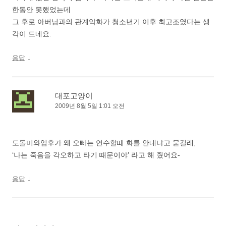
한동안 못했었는데
그 후로 아버님과의 관계악화가 청소년기 이후 최고조였다는 생
각이 드네요.
↓
응답
대포고양이
2009년 8월 5일 1:01 오전
도돌미와입후가 왜 오빠는 연수할때 화를 안내냐고 묻길래,
‘나는 죽음을 각오하고 타기 때문이야’ 라고 해 줬어요-
↓
응답