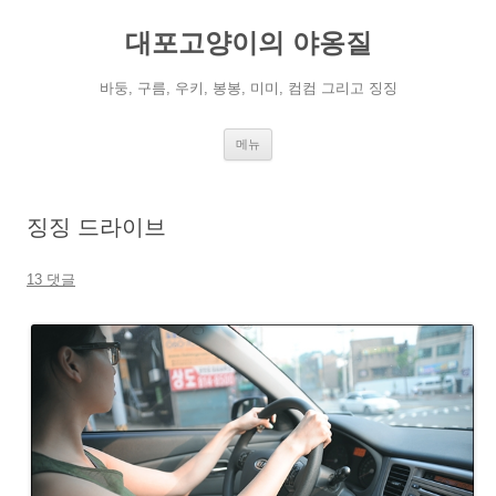
컨
텐
대포고양이의 야옹질
츠
로
건
너
바둥, 구름, 우키, 봉봉, 미미, 컴컴 그리고 징징
뛰
기
메뉴
징징 드라이브
13 댓글