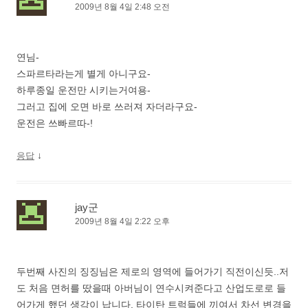
2009년 8월 4일 2:48 오전
연님-
스파르타라는게 별게 아니구요-
하루종일 운전만 시키는거여용-
그러고 집에 오면 바로 쓰러져 자더라구요-
운전은 쓰빠르따-!
↓
응답
jay군
2009년 8월 4일 2:22 오후
두번째 사진의 징징님은 제로의 영역에 들어가기 직전이신듯..저
도 처음 면허를 땄을때 아버님이 연수시켜준다고 산업도로로 들
어가게 했던 생각이 납니다. 타이탄 트럭들에 끼여서 차선 변경을