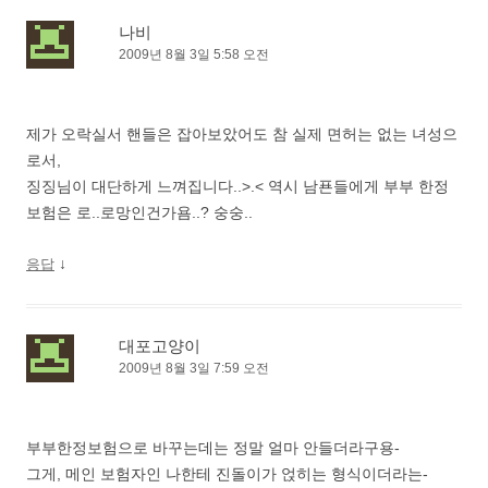
나비
2009년 8월 3일 5:58 오전
제가 오락실서 핸들은 잡아보았어도 참 실제 면허는 없는 녀성으
로서,
징징님이 대단하게 느껴집니다..>.< 역시 남푠들에게 부부 한정
보험은 로..로망인건가욤..? 숭숭..
↓
응답
대포고양이
2009년 8월 3일 7:59 오전
부부한정보험으로 바꾸는데는 정말 얼마 안들더라구용-
그게, 메인 보험자인 나한테 진돌이가 얹히는 형식이더라는-