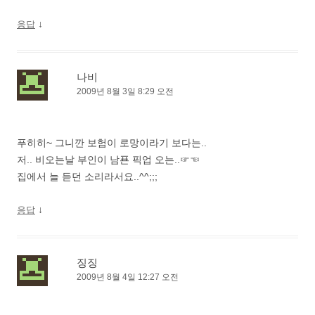
↓
응답
나비
2009년 8월 3일 8:29 오전
푸히히~ 그니깐 보험이 로망이라기 보다는..
저.. 비오는날 부인이 남푠 픽업 오는..☞☜
집에서 늘 듣던 소리라서요..^^;;;
↓
응답
징징
2009년 8월 4일 12:27 오전