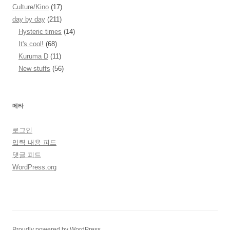
Culture/Kino
(17)
day by day
(211)
Hysteric times
(14)
It's cool!
(68)
Kuruma D
(11)
New stuffs
(56)
메타
로그인
입력 내용 피드
댓글 피드
WordPress.org
Proudly powered by WordPress