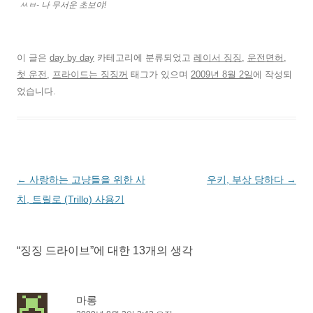
ㅆㅂ- 나 무서운 초보야!
이 글은
day by day
카테고리에 분류되었고
레이서 징징
,
운전면허
,
첫 운전
,
프라이드는 징징꺼
태그가 있으며
2009년 8월 2일
에 작성되
었습니다.
글
←
사랑하는 고냥들을 위한 사
우키, 부상 당하다
→
네
치, 트릴로 (Trillo) 사용기
비
게
“
징징 드라이브
”에 대한 13개의 생각
이
션
마롱