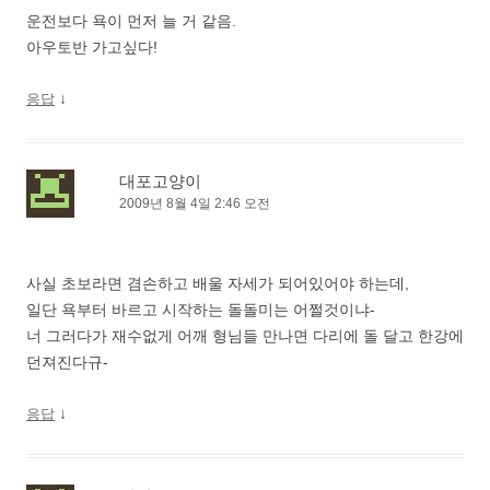
운전보다 욕이 먼저 늘 거 같음.
아우토반 가고싶다!
↓
응답
대포고양이
2009년 8월 4일 2:46 오전
사실 초보라면 겸손하고 배울 자세가 되어있어야 하는데,
일단 욕부터 바르고 시작하는 돌돌미는 어쩔것이냐-
너 그러다가 재수없게 어깨 형님들 만나면 다리에 돌 달고 한강에
던져진다규-
↓
응답