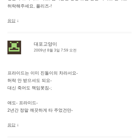
허락해주세요, 플리즈-!
↓
응답
대포고양이
2009년 8월 3일 7:59 오전
프라이드는 이미 진돌이의 차라서요-
허락 안 받으셔도 되요-
대신 죽어도 책임못짐-;
애도- 프라이드-
2년간 정말 깨끗하게 타 주었건만-
↓
응답