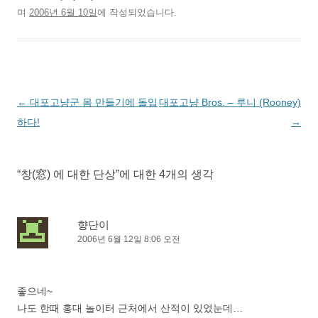
며
2006년 6월 10일
에 작성되었습니다.
글
←
대포고냥군 몸 만들기에 돌입
대포고냥 Bros. – 루니 (Rooney)
네
하다!
→
비
게
“
창(窓) 에 대한 단상
”에 대한 4개의 생각
이
션
향단이
2006년 6월 12일 8:06 오전
좋으네~
나도 한때 홍대 놀이터 근처에서 산적이 있었눈데…