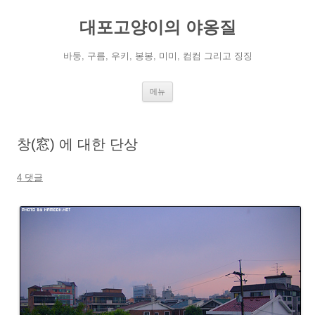
컨
텐
대포고양이의 야옹질
츠
로
건
너
바둥, 구름, 우키, 봉봉, 미미, 컴컴 그리고 징징
뛰
기
메뉴
창(窓) 에 대한 단상
4 댓글