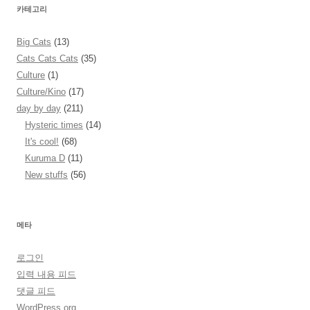
카테고리
Big Cats
(13)
Cats Cats Cats
(35)
Culture
(1)
Culture/Kino
(17)
day by day
(211)
Hysteric times
(14)
It's cool!
(68)
Kuruma D
(11)
New stuffs
(56)
메타
로그인
입력 내용 피드
댓글 피드
WordPress.org