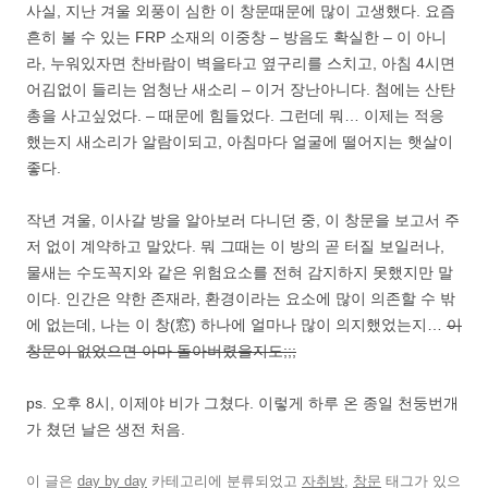
사실, 지난 겨울 외풍이 심한 이 창문때문에 많이 고생했다. 요즘
흔히 볼 수 있는 FRP 소재의 이중창 – 방음도 확실한 – 이 아니
라, 누워있자면 찬바람이 벽을타고 옆구리를 스치고, 아침 4시면
어김없이 들리는 엄청난 새소리 – 이거 장난아니다. 첨에는 산탄
총을 사고싶었다. – 때문에 힘들었다. 그런데 뭐… 이제는 적응
했는지 새소리가 알람이되고, 아침마다 얼굴에 떨어지는 햇살이
좋다.
작년 겨울, 이사갈 방을 알아보러 다니던 중, 이 창문을 보고서 주
저 없이 계약하고 말았다. 뭐 그때는 이 방의 곧 터질 보일러나,
물새는 수도꼭지와 같은 위험요소를 전혀 감지하지 못했지만 말
이다. 인간은 약한 존재라, 환경이라는 요소에 많이 의존할 수 밖
에 없는데, 나는 이 창(窓) 하나에 얼마나 많이 의지했었는지…
이
창문이 없었으면 아마 돌아버렸을지도;;;
ps. 오후 8시, 이제야 비가 그쳤다. 이렇게 하루 온 종일 천둥번개
가 쳤던 날은 생전 처음.
이 글은
day by day
카테고리에 분류되었고
자취방
,
창문
태그가 있으