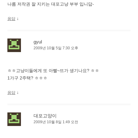
나름 저작권 잘 지키는 대포고냥 부부 입니답-
↓
응답
gyul
2009년 10월 5일 7:30 오후
ㅎㅎ고냥이들에게 또 아빨~뜨가 생기나요? ㅎㅎ
1가구 2주택? ㅎㅎㅎ
↓
응답
대포고양이
2009년 10월 8일 1:49 오전