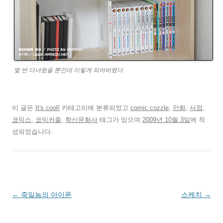
몇 번 다녀왔을 뿐인데 이렇게 되어버렸다
이 글은
It's cool!
카테고리에 분류되었고
comic cozzle
,
만화
,
서점
,
코믹스
,
코믹커즐
,
학산문화사
태그가 있으며
2009년 10월 3일
에 작
성되었습니다.
글
←
죽일놈의 아이폰
스케치
→
네
비