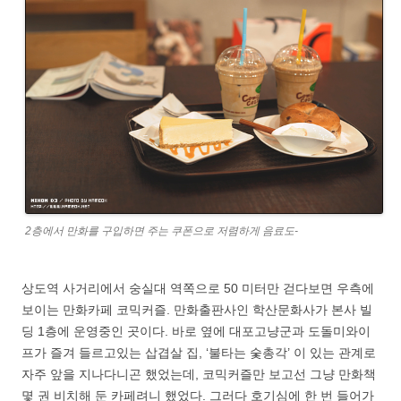
2층에서 만화를 구입하면 주는 쿠폰으로 저렴하게 음료도-
상도역 사거리에서 숭실대 역쪽으로 50 미터만 걷다보면 우측에
보이는 만화카페 코믹커즐. 만화출판사인 학산문화사가 본사 빌
딩 1층에 운영중인 곳이다. 바로 옆에 대포고냥군과 도돌미와이
프가 즐겨 들르고있는 삽겹살 집, ‘불타는 숯총각’ 이 있는 관계로
자주 앞을 지나다니곤 했었는데, 코믹커즐만 보고선 그냥 만화책
몇 권 비치해 둔 카페려니 했었다. 그러다 호기심에 한 번 들어가