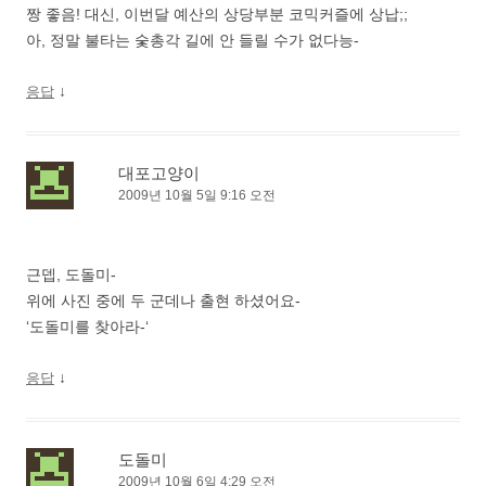
짱 좋음! 대신, 이번달 예산의 상당부분 코믹커즐에 상납;;
아, 정말 불타는 숯총각 길에 안 들릴 수가 없다능-
↓
응답
대포고양이
2009년 10월 5일 9:16 오전
근뎁, 도돌미-
위에 사진 중에 두 군데나 출현 하셨어요-
‘도돌미를 찾아라-‘
↓
응답
도돌미
2009년 10월 6일 4:29 오전