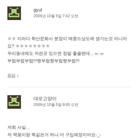
gyul
2009년 10월 5일 7:42 오전
ㅎㅎ 이러다 학산문화사 분점이 메종드상도에 생기는것 아니어
요? ㅎㅎㅎㅎㅎㅎㅎㅎ
우리동네에도 저런곳 있으면 정말 좋을텐데…ㅠ.ㅠ
부럽부럽부럽!!!짱부럽짱부럽짱부럽!!!
↓
응답
대포고양이
2009년 10월 5일 9:05 오전
저희 사실…
저 책꽂이랑 똑같은거 하나 더 구입예정이어요-_-