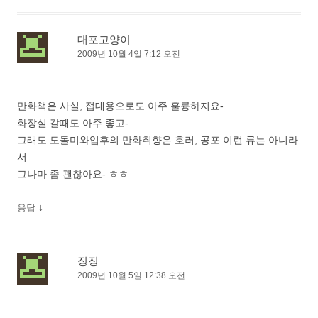
대포고양이
2009년 10월 4일 7:12 오전
만화책은 사실, 접대용으로도 아주 훌륭하지요-
화장실 갈때도 아주 좋고-
그래도 도돌미와입후의 만화취향은 호러, 공포 이런 류는 아니라
서
그나마 좀 괜찮아요- ㅎㅎ
↓
응답
징징
2009년 10월 5일 12:38 오전