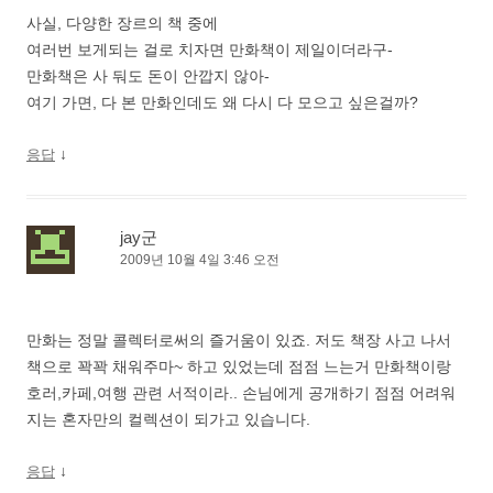
사실, 다양한 장르의 책 중에
여러번 보게되는 걸로 치자면 만화책이 제일이더라구-
만화책은 사 둬도 돈이 안깝지 않아-
여기 가면, 다 본 만화인데도 왜 다시 다 모으고 싶은걸까?
↓
응답
jay군
2009년 10월 4일 3:46 오전
만화는 정말 콜렉터로써의 즐거움이 있죠. 저도 책장 사고 나서
책으로 꽉꽉 채워주마~ 하고 있었는데 점점 느는거 만화책이랑
호러,카페,여행 관련 서적이라.. 손님에게 공개하기 점점 어려워
지는 혼자만의 컬렉션이 되가고 있습니다.
↓
응답