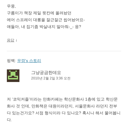
우웅,
구름이가 책장 제일 윗칸에 올려놨던
에어 스프레이 대롱을 잘근잘근 씹어놨어요-
얘들아, 내 집기좀 박살내지 말아줘-_- 응?
↓
응답
핑백:
우깡's 스토리
그냥궁금한데요
2010년 2월 2일 3:36 오전
저 ‘코믹커즐’이라는 만화카페는 학산문화사 1층에 있고 학산문
화사 것 인데, 만화책은 대원이라던지, 서울문화사 라던지 전부
다 있는건가요? 서점 형식이라 다 있나요? 혹시나 해서 물어봅니
다.