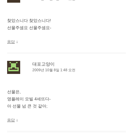
찾았스니다 찾았스니다!
선물주셈요 선물주셈요-
↓
응답
대포고양이
2009년 10월 8일 1:48 오전
선물은,
영플레이 모빌 4세뜨다-
아 선물 넘 큰 것 같아;
↓
응답