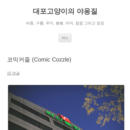
컨
텐
대포고양이의 야옹질
츠
로
건
너
바둥, 구름, 우키, 봉봉, 미미, 컴컴 그리고 징징
뛰
기
메뉴
코믹커즐 (Comic Cozzle)
15 댓글