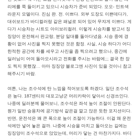
리에를 쭉 들이키고 있으니 시승차가 준비 되었다. 오오- 민트색
라운지 모델이다. 진심 완. 전. 이쁘다. 외부 도장도 이쁜데다가,
대쉬보드가 바디컬러랑 같은 패널로 되어 있어 무쟈게 이쁘다. 게
다가 시승차는 시트도 아이보리컬러. 이렇게 시승차를 받고서 징
징양이 운전해서 판교랑, 분당 일대를 돌아다녔음. 시승 중에 경
황이 없어 사진을 찍지 못했던 것은 함정. 사실, 시승 하다가 어디
한적한 공간에 차를 세우고 사진을 좀 찍으려고 했으나, 중간에
딜러님이 어여 돌아오시라고 전화를 주시는 바람에;;; 결국 한 장
도 찍지 못했잖… 아마 징징양 블로그엔 사진이 있을 것이니 참고
해주시기 바람.
여튼, 나는 조수석에 탄 느낌을 적어보도록 하겠다. 일단 조수석
은 높다. 187센티의 대포고냥군 머리카락이 닿아서 신경쓰인다.
나중에 딜러분께 물어보니, 조수석은 좌석 높이 조절이 안된단다.
뭔가 일반 승용차에 공기방석 같은걸 깔고 앉은 듯한 포지션이다.
반면, 운전석은 꽤 큰 폭으로 높이 조절이 가능하다. 이걸 왜 운전
석에만 넣어 놓은 걸까. 나중에 시승을 마치고 돌아오는 길에는
징징양이 조수석으로 앉았는데, 머리가 닿는 건 마찬가지다. 바디