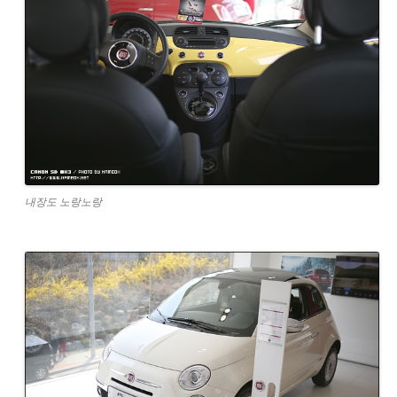
내장도 노랑노랑