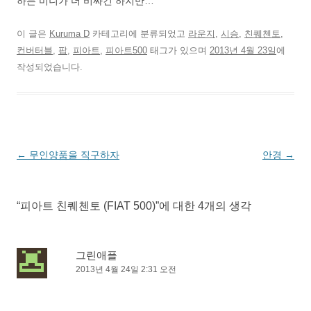
하는 미니가 더 비싸긴 하지만…
이 글은
Kuruma D
카테고리에 분류되었고
라운지
,
시승
,
친퀘첸토
,
컨버터블
,
팝
,
피아트
,
피아트500
태그가 있으며
2013년 4월 23일
에
작성되었습니다.
글
←
무인양품을 직구하자
안경
→
네
비
“
피아트 친퀘첸토 (FIAT 500)
”에 대한 4개의 생각
게
이
션
그린애플
2013년 4월 24일 2:31 오전