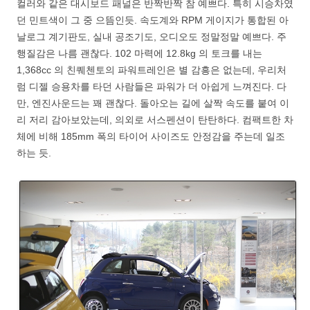
컬러와 같은 대시보드 패널은 반짝반짝 참 예쁘다. 특히 시승차였
던 민트색이 그 중 으뜸인듯. 속도계와 RPM 게이지가 통합된 아
날로그 계기판도, 실내 공조기도, 오디오도 정말정말 예쁘다. 주
행질감은 나름 괜찮다. 102 마력에 12.8kg 의 토크를 내는
1,368cc 의 친퀘첸토의 파워트레인은 별 감흥은 없는데, 우리처
럼 디젤 승용차를 타던 사람들은 파워가 더 아쉽게 느껴진다. 다
만, 엔진사운드는 꽤 괜찮다. 돌아오는 길에 살짝 속도를 붙여 이
리 저리 감아보았는데, 의외로 서스펜션이 탄탄하다. 컴팩트한 차
체에 비해 185mm 폭의 타이어 사이즈도 안정감을 주는데 일조
하는 듯.