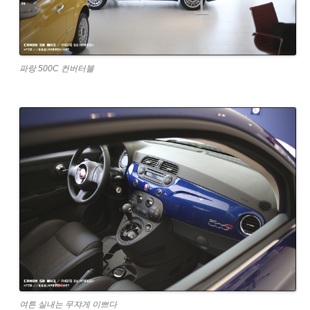
파랑 500C 컨버터블
여튼 실내는 무쟈게 이쁘다