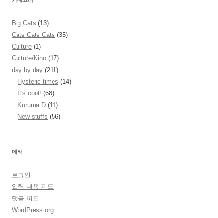
카테고리
Big Cats
(13)
Cats Cats Cats
(35)
Culture
(1)
Culture/Kino
(17)
day by day
(211)
Hysteric times
(14)
It's cool!
(68)
Kuruma D
(11)
New stuffs
(56)
메타
로그인
입력 내용 피드
댓글 피드
WordPress.org