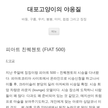
컨
텐
대포고양이의 야옹질
츠
로
건
너
바둥, 구름, 우키, 봉봉, 미미, 컴컴 그리고 징징
뛰
기
메뉴
피아트 친퀘첸토 (FIAT 500)
4 댓글
지난 주말에 징징이랑 피아트 500 – 친퀘첸토의 시승을 다녀왔
다. 피아트코리아 사이트에서 온라인으로 시승신청을 하고나서
이틀 후, 크라이슬러 분당의 딜러 아저씨와 시승일 확정. 시승 희
망 차량은 라운지 (lounge) 모델이다. 시승 장소에 도착하니 사람
들이 꽤 많다. 다과도 꽤 준비되어 있는 것 같았고, 매지션이 트럼
프로 마술을 보여주기도하고, 개인에게 맞는 아로마 상담코너 이
런 것도… 뭐 여튼 요즘 인터넷에서 된장 논란으로 말이 많은 페