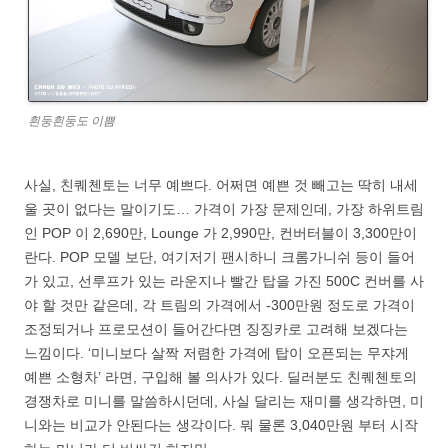
흰둥흰둥도 이쁨
사실, 친퀘첸토는 너무 예쁘다. 어쩌면 예쁜 것 빼고는 딱히 내세
울 곳이 없다는 말이기도… 가격이 가장 문제인데, 가장 하위트림
인 POP 이 2,690만, Lounge 가 2,990만, 컨버터블이 3,300만이
란다. POP 모델 보단, 여기저기 팬시하니 크롬가니쉬 등이 들어
가 있고, 선루프가 있는 라운지나 빨간 탑을 가진 500C 컨버를 사
야 할 것만 같은데, 각 트림의 가격에서 -300만원 정도로 가격이
조정되거나 프로모션이 들어간다면 징징카로 고려해 보겠다는
느낌이다. ‘미니보다 살짝 저렴한 가격에 탑이 오픈되는 무쟈게
예쁜 소형차’ 라면, 구입해 볼 의사가 있다. 딜러분도 친퀘첸토의
경쟁차로 미니를 말씀하시던데, 사실 달리는 재미를 생각하면, 미
니와는 비교가 안된다는 생각이다. 뭐 물론 3,040만원 부터 시작