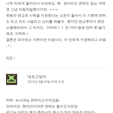
너무 비싸게 들어와서 아쉬워요. 뭐.. 쌌더라도 면허도 없는 저에
겐 그냥 자동차일뿐이지만.. =ㅅ=
한동안 판교로 사옥을 이전한다는 소문이 돌아서 이 기회에 면허
도 따고 차도 사달라고 난리를 쳐볼까.. 했지만 판교루머가 완전
소멸해버려서 그 마저도.. 아하하ㅏㅏ 전 아마 평생 면허 못 딸거
예요. 아하하ㅏ..
결론은 피아트는 이쁘지만 비쌉늬다. 아 민트색 구경해보고 파용.
;ㅅ;
↓
응답
대포고양이
2013년 4월 24일 5:09 오전
하하- 녹사과님 면허미소지자셨음-
안되어요- 현대인이라면 면허는 필수인거죠잉-
판교는 아직도 뭔가 주차난이 해소가 되지 않은것 같아요-