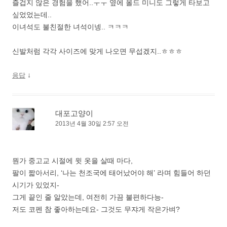
즐겁지 않은 경험을 했어..ㅜㅜ 옆에 올드 미니도 그렇게 타보고
싶었었는데..
이녀석도 불친절한 녀석이넹.. ㅋㅋㅋ
신발처럼 각각 사이즈에 맞게 나오면 무섭겠지..ㅎㅎㅎ
↓
응답
대포고양이
2013년 4월 30일 2:57 오전
뭔가 중고교 시절에 윗 옷을 살때 마다,
팔이 짧아서리, ‘나는 천조국에 태어났어야 해’ 라며 힘들어 하던
시기가 있었지-
그게 끝인 줄 알았는데, 여전히 가끔 불편하다능-
저도 코펜 참 좋아하는데요- 그것도 무쟈게 작은가벼?