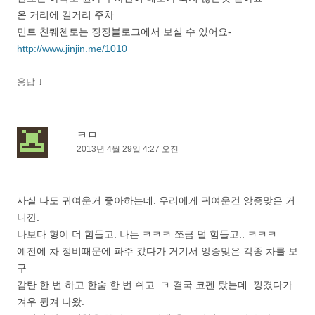
온 거리에 길거리 주차…
민트 친퀘첸토는 징징블로그에서 보실 수 있어요-
http://www.jinjin.me/1010
↓
응답
ㅋㅁ
2013년 4월 29일 4:27 오전
사실 나도 귀여운거 좋아하는데. 우리에게 귀여운건 앙증맞은 거
니깐.
나보다 형이 더 힘들고. 나는 ㅋㅋㅋ 쪼금 덜 힘들고.. ㅋㅋㅋ
예전에 차 정비때문에 파주 갔다가 거기서 앙증맞은 각종 차를 보
구
감탄 한 번 하고 한숨 한 번 쉬고..ㅋ.결국 코펜 탔는데. 낑겼다가
겨우 튕겨 나왔.