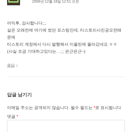
2006년 12월 18일 12:51 오전
어익후, 감사합니다;;;
실은 오래전에 여기에 썼던 포스팅인데, 티스토리사진공모전때
문에
티스토리 계정에서 다시 발행해서 이올린에 올라갔네요 ㅎㅎ
(사실 조금 기대하고있다는…;;; 은근은근~)
↓
응답
답글 남기기
이메일 주소는 공개되지 않습니다.
필수 필드는
*
로 표시됩니다
댓글
*