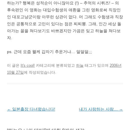
하는가? 행복은 성적순이 아니잖아요 (!) – 추억의 시뤼즈! – 의
후속편인 이 영화는 대입수험생의 애환을 그린 영화로써 직장인
인 대포고냥군이랑 아무런 상관이 없다. 머 그래도 수험생과 직장
인은 공통적으로 고민이 있다는 점은 찌찌뽕. 그래, 인간 세상 돌
아가는 꼴을 쳐다보기도 바쁘겠지만 가끔은 잊고 하늘을 쳐다보
자.
ps. 근데 요즘 왤케 갑자기 추운거냐… 덜덜덜;;;
이 글은
It's cool!
카테고리에 분류되었고
하늘
태그가 있으며
2006년
10월 27일
에 작성되었습니다.
글
←
일본출장 다녀왔습니다!
내가 사랑하는 사람…
→
네
비