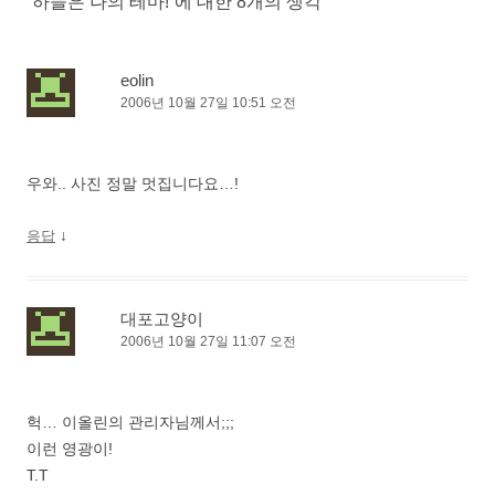
“
하늘은 나의 테마!
”에 대한 8개의 생각
게
이
션
eolin
2006년 10월 27일 10:51 오전
우와.. 사진 정말 멋집니다요…!
↓
응답
대포고양이
2006년 10월 27일 11:07 오전
헉… 이올린의 관리자님께서;;;
이런 영광이!
T.T