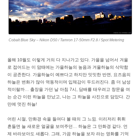
Cobalt Blue Sky – Nikon D50 / Tamron 17-50mm F2.8 / Spot Metering
올해 10월도 이렇게 거의 다 지나가고 있다. 가을을 넘어서 겨울
로 접어드는 이 맘때에는 가을하늘의 높음과 겨울하늘의 삭막함
이 공존한다. 가을하늘이 예쁘다고 하지만 밋밋한 반면, 요즈음의
하늘은 변화가 많아 역동적이며 입체감이 두드러진다. 좀 더 남성
적이랄까… 출장을 가던 날 아침 7시, 담배를 태우려고 창문을 여
는 순간 이런 하늘을 만났고, 나는 그 하늘을 사진으로 담았다. 간
만에 멋진 하늘!
어린 시절, 만화경 속을 들여다 볼 때의 그 느낌. 이리저리 휘휘
흔들면 늘 새로운 얼굴을 보여주던… 하늘은 그 만화경 같다. 언
제 바라보아도 새롭다. 그래, 가끔 하늘을 보자 라는 영화를 기억