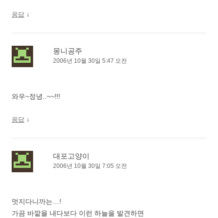
↓
응답
몽니공주
2006년 10월 30일 5:47 오전
와우~정녕..~~!!!
↓
응답
대포고양이
2006년 10월 30일 7:05 오전
멋지다니까는…!
가끔 바깥을 내다보다 이런 하늘을 발견하면