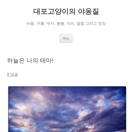
컨
텐
대포고양이의 야옹질
츠
로
건
너
바둥, 구름, 우키, 봉봉, 미미, 컴컴 그리고 징징
뛰
기
메뉴
하늘은 나의 테마!
8 댓글