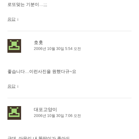
로또맞는 기분이…;;;
↓
응답
호홋
2006년 10월 30일 5:54 오전
좋습니다…이런사진을 원했다규~요
↓
응답
대포고양이
2006년 10월 30일 7:06 오전
근데, 아무리 내 똑딱이가 좋아도…