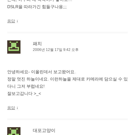
DSLR을 따라가긴 힘들구나용;;;
↓
응답
패치
2006년 12월 17일 9:42 오후
안녕하세요- 이올린데서 보고왔어요.
정말 멋진 하늘이네요. 이런하늘을 제대로 카메라에 담으실 수 있
다니 그저 부럽네요!
잘보고갑니다 >_<
↓
응답
대포고양이