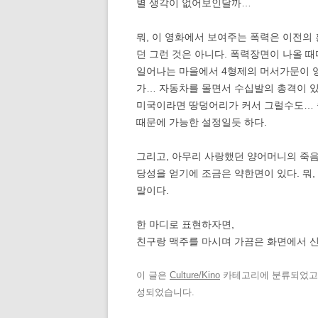
별 생각이 없어보인달까…
뭐, 이 영화에서 보여주는 폭력은 이전의
던 그런 것은 아니다. 폭력장면이 나올 때
일어나는 마을에서 4형제의 머서가문이 영
가… 자동차를 몰면서 수십발의 총격이 있
미국이라면 땅덩어리가 커서 그럴수도… 
때문에 가능한 설정일듯 하다.
그리고, 아무리 사랑했던 양어머니의 죽음
당성을 얻기에 조금은 약한면이 있다. 뭐, 
말이다.
한 마디로 표현하자면,
친구랑 맥주를 마시며 가끔은 화면에서 신
이 글은
Culture/Kino
카테고리에 분류되었
성되었습니다.