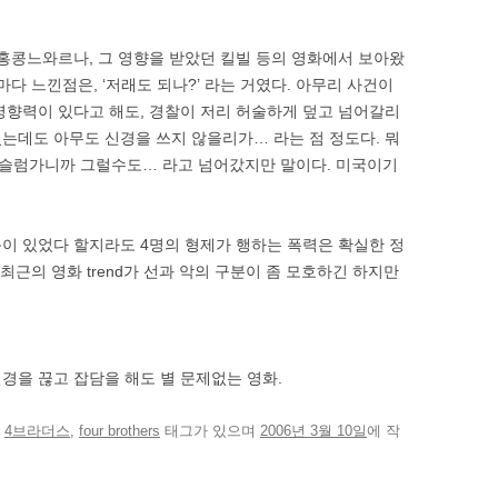
 홍콩느와르나, 그 영향을 받았던 킬빌 등의 영화에서 보아왔
마다 느낀점은, ‘저래도 되나?’ 라는 거였다. 아무리 사건이
향력이 있다고 해도, 경찰이 저리 허술하게 덮고 넘어갈리
는데도 아무도 신경을 쓰지 않을리가… 라는 점 정도다. 뭐
슬럼가니까 그럴수도… 라고 넘어갔지만 말이다. 미국이기
이 있었다 할지라도 4명의 형제가 행하는 폭력은 확실한 정
최근의 영화 trend가 선과 악의 구분이 좀 모호하긴 하지만
경을 끊고 잡담을 해도 별 문제없는 영화.
고
4브라더스
,
four brothers
태그가 있으며
2006년 3월 10일
에 작