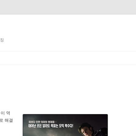
징징
 이 역
D로 해결