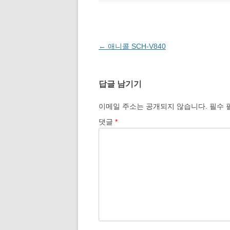
글
←
애니콜 SCH-V840
네
비
답글 남기기
게
이
이메일 주소는 공개되지 않습니다.
필수 
션
댓글
*