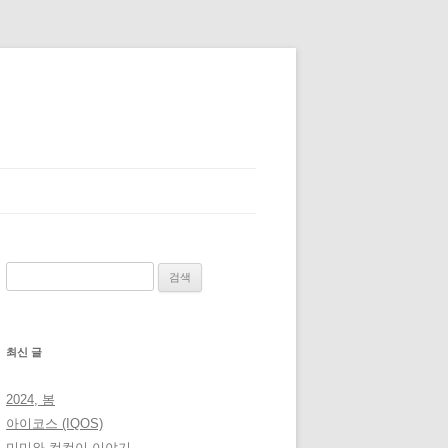
검
색:
최신 글
2024, 봄
아이코스 (IQOS)
미미와 컴컴이 이야기