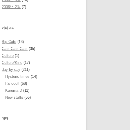
2006년 2월
(7)
카테고리
Big Cats
(13)
Cats Cats Cats
(35)
Culture
(1)
Culture/Kino
(17)
day by day
(211)
Hysteric times
(14)
It's cool!
(68)
Kuruma D
(11)
New stuffs
(56)
메타