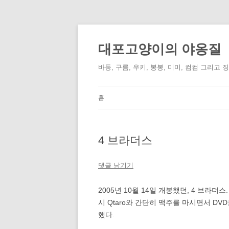
컨
텐
츠
대포고양이의 야옹질
로
건
너
바둥, 구름, 우키, 봉봉, 미미, 컴컴 그리고 
뛰
기
홈
4 브라더스
댓글 남기기
2005년 10월 14일 개봉했던, 4 브라더스.
시 Qtaro와 간단히 맥주를 마시면서 DV
했다.