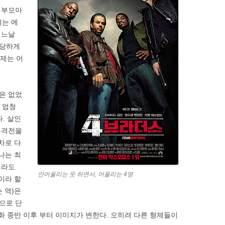
한 부모아
제는 에
어느날
 당하게
형제는 어
은 없었
 엄청
. 살인
추격전을
차로 다
나는 최
트라도
안어울리는 듯 하면서, 어울리는 4명
이라 할
슨 역)은
으로 단
화 중반 이후 부터 이미지가 변한다. 오히려 다른 형제들이