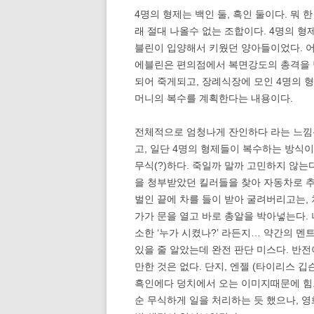
4명의 형제는 백인 둘, 흑인 둘이다. 뭐 
래 절대 나올수 없는 조합이다. 4명의 형
블린이 입양해서 키웠던 양아들이었다. 
에블린은 편의점에서 복면강도의 총격을
되어 죽게되고, 장례식장에 모인 4명의 
머니의 복수를 계획한다는 내용이다.
전체적으로 엄청나게 잔인하다 라는 느낌
고, 일단 4명의 형제들이 복수하는 방식이
무식(?)하다. 죽일까 말까 고민하지 않는다
을 청부받았던 킬러들을 찾아 자동차로 
벌인 끝에 차를 들이 받아 굴려버리고는, 
가가 문을 열고 바로 총알을 박아넣는다. 
소한 ‘누가 시켰나?’ 라든지… 약간의 멘
있을 줄 알았는데 완전 판단 미스다. 반전
만한 것은 없다. 단지, 엔젤 (타이리스 깁
흑인에다 덩치에서 오는 이미지때문에 힘
순 무식하게 일을 처리하는 듯 했으나, 영