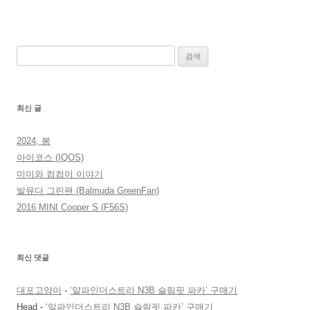
검
색:
최신 글
2024, 봄
아이코스 (IQOS)
미미와 컴컴이 이야기
발뮤다 그린팬 (Balmuda GreenFan)
2016 MINI Cooper S (F56S)
최신 댓글
대포고양이
-
‘알파인더스트리 N3B 슬림핏 파카’ 구매기
Head
-
‘알파인더스트리 N3B 슬림핏 파카’ 구매기