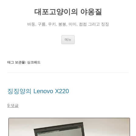
컨
텐
대포고양이의 야옹질
츠
로
건
너
바둥, 구름, 우키, 봉봉, 미미, 컴컴 그리고 징징
뛰
기
메뉴
태그 보관물:
싱크패드
징징양의 Lenovo X220
9 댓글