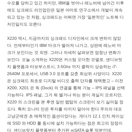
수모를 당하고 있긴 하지만, IBM을 벗어나 레노버에 넘어간 이후
에도 싱크패드 라인업만은 일본 야마토 연구소에서 개발이 계속
되고 있는 것 처럼, 싱크패드는 어쩌면 가장 ‘일본적인’ 노트북 디
자인일지도 모른다.
X220 역시, 지금까지의 싱크패드 디자인에서 크게 변하지 않았
다. 언제부터인가 IBM 마크가 떨어져 나가고, 상판에 레노버 마
크가 보인다는 것 외엔. 그러나 자세히 살펴보면 엄청난 변화가
보인다. 오늘 소개하는 X220은 커스텀 오더한 모델로, 샌디브릿
지 플랫폼과 터보부스트시, 3.5Ghz 까지 클럭이 상승하는 i7-
2640M 프로세서, USB 3.0 포트를 갖춘 최상위 사양이다. X220
은 싱크패드 최초로 디지털 비디오 출력 단자를 채택했고 – 이전
X200, X201 은 독 (Dock) 의 연결을 통해 가능 – IPS 패널을 선택
가능하다. IPS 패널, 그거 뭐 별거냐 하는 분이 계실지 모르지만,
X220 의 스크린을 본 후엔 일반 랩탑의 스크린이 보기 싫어질 정
도다. 특히 모니터 만은 투자를 아끼지 말아야 한다 주의의 대포
고냥군에겐 초 매력적인 옵션이었다는. 게다가 12.1 인치 케이싱
에 SSD 와 HDD 를 동시에 설치 가능하다는 점은 최고의 장점이
다. 샌디브릿지 플랫폼부터 추가된 mSATA 슬롯 덕분인데,