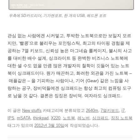
우측에 SD카드리더, 기가랜포트, 한 개의 USB, 헤드폰 포트
관심 없는 사람에겐 시커멓고, 투박한 노트북으로만 보일지 모르
지만, ‘빨콩’으로 불리우는 포인팅스틱, 최고의 타이핑 경험을 제
공하는 7열 키보드, 신뢰성 높은 마그네슘 롤케이지, 불시의 사고
를 대비한 배수 설계, 싱크라이트 등 완벽한 비즈니스 노트북에
대한 셀 수도 없을 만큼 많은 개발자의 철학이 깃들어 있는 노트
북이 싱크패드이다. 뭔가 매끈하고, 화려한 외관을 가진 노트북 –
애플같은 – 을 기피하는 사람이나, 기어 (Gear) 같은 느낌을 사
랑하는 공구, 장비덕들에겐 싱크패드는 항상 최고의 컴퓨팅 도구
로 남을 것 같다. 결론은 징징은 장비덕. 여자라도 싱크패드.
이 글은
New stuffs
카테고리에 분류되었고
2640m
,
7열키보드
,
i7
,
IPS
,
mSATA
,
thinkpad
,
X220
,
노트북
,
레노버
,
싱크패드
,
징징 노트북
태그가 있으며
2012년 3월 10일
에 작성되었습니다.