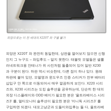
외양으로는 이 전 세대의 X220T 와 구별 불가
외양은 X220T 와 완전히 동일한데, 상판을 열어보지 않으면 신형
인지 그 누구도 – 와입후도 – 알지 못한다. 태블릿 모델들은 셀룰
러네트워크용 안테나가 위 사진처럼 돌출되어 있어 일반 X230
과 구분이 된다. 하판 역시 비슷한데, 다른 점이 하나 있다. 원래
하판에 붙어 있던, 모델명과 윈도우즈 인증 스티커가 전부 배터리
삽입구 안 쪽으로 이동되어서 매우 깔끔하게 보인다. X220 시리
즈와, X230 시리즈는 도킹 솔루션을 공유하는데, 단순히 한 대의
외장 디스플레이와 ODD 베이가 필요한 분은 ‘울트라베이스 시리
즈3’ 를, 멀티모니터 솔루션이 필요한 분은 ‘미니독 시리즈3’ 를
구입하면 되겠다. 대포고냥군과 도돌미와입후는 둘 다, 울트라베