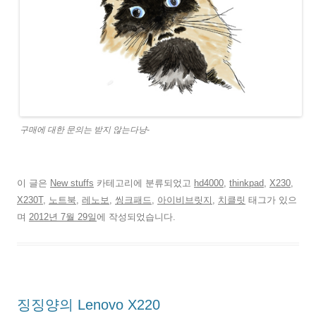
구매에 대한 문의는 받지 않는다냥-
이 글은
New stuffs
카테고리에 분류되었고
hd4000
,
thinkpad
,
X230
,
X230T
,
노트북
,
레노보
,
씽크패드
,
아이비브릿지
,
치클릿
태그가 있으
며
2012년 7월 29일
에 작성되었습니다.
징징양의 Lenovo X220