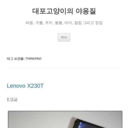
컨
텐
대포고양이의 야옹질
츠
로
건
너
바둥, 구름, 우키, 봉봉, 미미, 컴컴 그리고 징징
뛰
기
메뉴
태그 보관물:
THINKPAD
Lenovo X230T
8 댓글