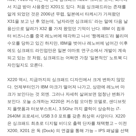
서 지급 받아 사용중인 X201도 있다. 처음 싱크패드라는 존재를
알게 되었던 것은 2006년 무렵, 일본에서 타케시가 가져왔던
X31을 보고 난 후 였는데, ‘남자라면 싱크패드’ 라는 말에 다음 날
용산으로 달려가 X32 를 가져 왔었던 기억이 난다. IBM 이 컴퓨
터 비즈니스를 중국 레노버에 매각하고 나서 ‘짱께패드’라 불리며
수모를 당하고 있긴 하지만, IBM을 벗어나 레노버에 넘어간 이후
에도 싱크패드 라인업만은 일본 야마토 연구소에서 개발이 계속
되고 있는 것 처럼, 싱크패드는 어쩌면 가장 ‘일본적인’ 노트북 디
자인일지도 모른다.
X220 역시, 지금까지의 싱크패드 디자인에서 크게 변하지 않았
다. 언제부터인가 IBM 마크가 떨어져 나가고, 상판에 레노버 마
크가 보인다는 것 외엔. 그러나 자세히 살펴보면 엄청난 변화가
보인다. 오늘 소개하는 X220은 커스텀 오더한 모델로, 샌디브릿
지 플랫폼과 터보부스트시, 3.5Ghz 까지 클럭이 상승하는 i7-
2640M 프로세서, USB 3.0 포트를 갖춘 최상위 사양이다. X220
은 싱크패드 최초로 디지털 비디오 출력 단자를 채택했고 – 이전
X200, X201 은 독 (Dock) 의 연결을 통해 가능 – IPS 패널을 선택