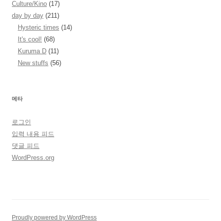
Culture/Kino
(17)
day by day
(211)
Hysteric times
(14)
It's cool!
(68)
Kuruma D
(11)
New stuffs
(56)
메타
로그인
입력 내용 피드
댓글 피드
WordPress.org
Proudly powered by WordPress