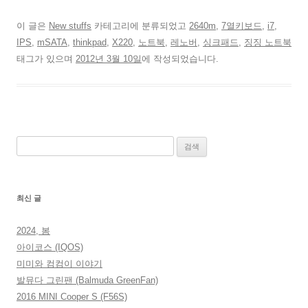
이 글은
New stuffs
카테고리에 분류되었고
2640m
,
7열키보드
,
i7
,
IPS
,
mSATA
,
thinkpad
,
X220
,
노트북
,
레노버
,
싱크패드
,
징징 노트북
태그가 있으며
2012년 3월 10일
에 작성되었습니다.
검
색:
최신 글
2024, 봄
아이코스 (IQOS)
미미와 컴컴이 이야기
발뮤다 그린팬 (Balmuda GreenFan)
2016 MINI Cooper S (F56S)