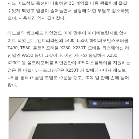
서도 어느정도 옵션만 타협하면 3D 게임을 나름 원활하게 즐길
수있게 되었고 발열이 줄어들면서 쿨링에 대한 부담도 감소하였
으며, 사용시간 역시 길어졌다.
레노보의 씽크패드 라인업도 이에 맞추어 아이비브릿지로 업데
이트 되었는데, 엔트리라인의 L430, L530, 하이퍼포먼스포터블
T430, T530, 울트라포터블 X230, X230T, 모바일 웍스테이션 라
인업인 W530 등이 그것이다. 이전 세대와 동일하게 X230,
X230T 등 울트라포터블 라인업만이 IPS 디스플레이를 지원하는
점은 좀 아쉽다. 대포고냥군은 X230T 가 발매되자마자 레노보
US 를 통해 i7 풀업 모델로 주문을 했고, 20여 일 만에 손에 들어
왔다.