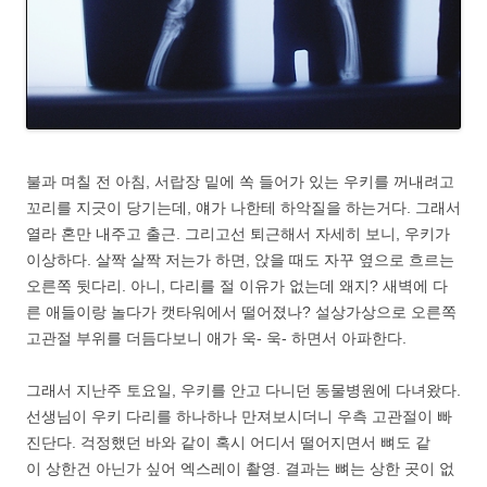
불과 며칠 전 아침, 서랍장 밑에 쏙 들어가 있는 우키를 꺼내려고
꼬리를 지긋이 당기는데, 얘가 나한테 하악질을 하는거다. 그래서
열라 혼만 내주고 출근. 그리고선 퇴근해서 자세히 보니, 우키가
이상하다. 살짝 살짝 저는가 하면, 앉을 때도 자꾸 옆으로 흐르는
오른쪽 뒷다리. 아니, 다리를 절 이유가 없는데 왜지? 새벽에 다
른 애들이랑 놀다가 캣타워에서 떨어졌나? 설상가상으로 오른쪽
고관절 부위를 더듬다보니 애가 욱- 욱- 하면서 아파한다.
그래서 지난주 토요일, 우키를 안고 다니던 동물병원에 다녀왔다.
선생님이 우키 다리를 하나하나 만져보시더니 우측 고관절이 빠
진단다. 걱정했던 바와 같이 혹시 어디서 떨어지면서 뼈도 같
이 상한건 아닌가 싶어 엑스레이 촬영. 결과는 뼈는 상한 곳이 없