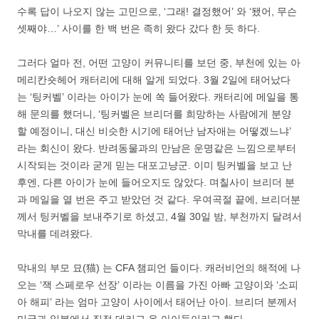
수록 답이 나오지 않는 고민으로, ‘그래! 결정했어’ 와 ‘됐어, 무슨
셋째야…’ 사이를 한 백 번은 족히 왔다 갔다 한 듯 하다.
그러다 얼마 전, 어떤 고양이 커뮤니티를 보던 중, 부천에 있는 아
메리칸숏헤어 캐터리에 대해 알게 되었다. 3월 2일에 태어났다
는 ‘팅커벨’ 이라는 아이가 눈에 쏙 들어왔다. 캐터리에 메일을 통
해 문의를 했더니, ‘팅커벨은 브리더를 희망하는 사람에게 분양
할 예정이니, 대신 비슷한 시기에 태어난 남자애는 어떻겠느냐’
라는 회신이 왔다. 반려동물과의 만남은 운명같은 느낌으로부터
시작되는 것이라 굳게 믿는 대포고냥군. 이미 팅커벨을 보고 난
후엔, 다른 아이가 눈에 들어오지도 않았다. 며칠사이 브리더 분
과 메일을 열 번은 주고 받았던 것 같다. 우여곡절 끝에, 브리더분
께서 팅커벨을 보내주기로 하셨고, 4월 30일 밤, 부천까지 달려서
막내를 데려왔다.
막내의 부모 묘(猫) 는 CFA 챔피언 들이다. 캐러비언의 해적에 나
오는 ‘잭 스페로우 선장’ 이라는 이름을 가진 아빠 고양이와 ‘소피
아 해피’ 라는 엄마 고양이 사이에서 태어난 아이. 브리더 분께서