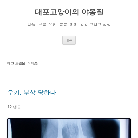
컨
텐
대포고양이의 야옹질
츠
로
건
너
바둥, 구름, 우키, 봉봉, 미미, 컴컴 그리고 징징
뛰
기
메뉴
태그 보관물:
아메숏
우키, 부상 당하다
12 댓글