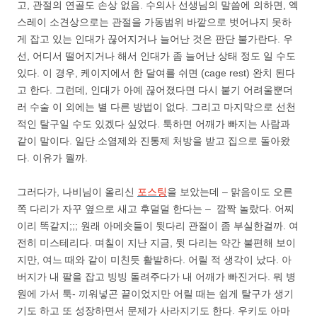
고, 관절의 연골도 손상 없음. 수의사 선생님의 말씀에 의하면, 엑
스레이 소견상으로는 관절을 가동범위 바깥으로 벗어나지 못하
게 잡고 있는 인대가 끊어지거나 늘어난 것은 판단 불가란다. 우
선, 어디서 떨어지거나 해서 인대가 좀 늘어난 상태 정도 일 수도
있다. 이 경우, 케이지에서 한 달여를 쉬면 (cage rest) 완치 된다
고 한다. 그런데, 인대가 아예 끊어졌다면 다시 붙기 어려울뿐더
러 수술 이 외에는 별 다른 방법이 없다. 그리고 마지막으로 선천
적인 탈구일 수도 있겠다 싶었다. 툭하면 어깨가 빠지는 사람과
같이 말이다. 일단 소염제와 진통제 처방을 받고 집으로 돌아왔
다. 이유가 뭘까.
그러다가, 나비님이 올리신
포스팅
을 보았는데 – 맑음이도 오른
쪽 다리가 자꾸 옆으로 새고 후덜덜 한다는 – 깜짝 놀랐다. 어찌
이리 똑같지;;; 원래 아메숏들이 뒷다리 관절이 좀 부실한걸까. 여
전히 미스테리다. 며칠이 지난 지금, 뒷 다리는 약간 불편해 보이
지만, 여느 때와 같이 미친듯 활발하다. 어릴 적 생각이 났다. 아
버지가 내 팔을 잡고 빙빙 돌려주다가 내 어깨가 빠진거다. 뭐 병
원에 가서 툭- 끼워넣곤 끝이었지만 어릴 때는 쉽게 탈구가 생기
기도 하고 또 성장하면서 문제가 사라지기도 한다. 우키도 아마