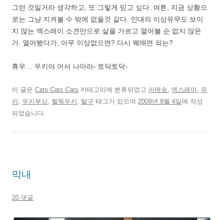
그런 것일거라 생각하고, 또 그렇게 믿고 싶다. 여튼, 지금 상황으
로는 그냥 지켜볼 수 밖에 없을것 같다. 인대의 이상유무도 보이
지 않는 엑스레이 소견만으로 살을 가르고 열어볼 순 없지 않은
가. 열어봤다가, 아무 이상없으면? 다시 꿰매면 되는?
휴우… 우키야 어서 나아라- 토닥토닥-
이 글은
Cats Cats Cats
카테고리에 분류되었고
아메숏
,
엑스레이
,
우
키
,
우키부상
,
쩔뚝우키
,
탈구
태그가 있으며
2009년 8월 4일
에 작성
되었습니다.
막내
20 댓글