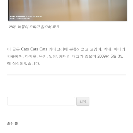
아빠- 바둥이 오빠가 잡으러 와요-
이 글은
Cats Cats Cats
카테고리에 분류되었고
고양이
,
막내
,
아메리
칸숏헤어
,
아메숏
,
우키
,
입양
,
캐터리
태그가 있으며
2009년 5월 3일
에 작성되었습니다.
검
색:
최신 글