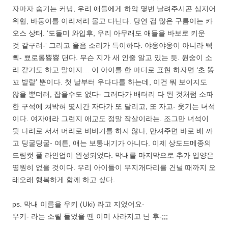
자마자 숨기는 커녕, 우리 애들에게 하악 몇번 날려주시곤 심지어
위협, 바둥이를 이리저리 몰고 다닌다. 당연 겁 많은 구름이는 카
오스 상태. ‘도돌미 와입후, 우리 아무래도 애들을 바보로 키운
것 같구려-‘ 그리고 울음 소리가 특이하다. 야옹야옹이 아니라 삑
삑- 뾰로롱뿅뿅 댄다. 무슨 지가 새 인줄 알고 있는 듯. 원숭이 소
리 같기도 하고 말이지… 이 아이를 한 마디로 표현 하자면 ‘초 똥
꼬 발랄’ 뿐이다. 첫 날부터 우다다를 하는데, 이건 뭐 보이지도
않을 뿐더러, 잡을수도 없다- 그러다가 배터리 다 된 것처럼 소파
한 구석에 쳐박혀 몇시간 자다가 또 달리고, 또 자고- 웃기는 녀석
이다. 여자애라 그런지 애교도 정말 작살이라는. 조그만 녀석이
뒷 다리로 서서 머리로 비비기를 하지 않나, 만져주면 바로 배 까
고 딩굴딩굴- 여튼, 얘는 보통내기가 아니다. 이제 상도드메종의
드림캣 풀 라인업이 완성되었다. 막내를 마지막으로 추가 입양은
영원히 없을 것이다. 우리 아이들이 무지개다리를 건널 때까지 오
래오래 행복하게 함께 하고 싶다.
ps. 막내 이름을 우키 (Uki) 라고 지었어요-
우키- 라는 소릴 들었을 땐 이미 사라지고 난 후-;;;