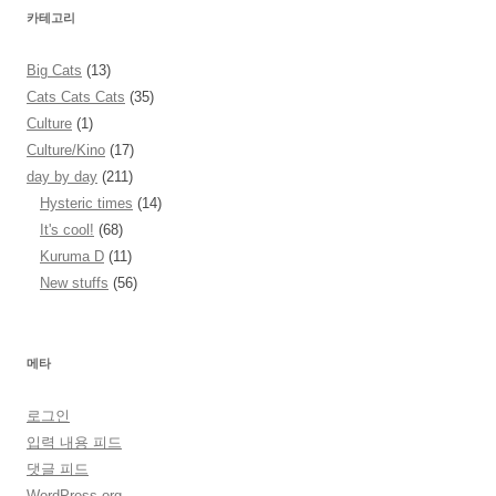
카테고리
Big Cats
(13)
Cats Cats Cats
(35)
Culture
(1)
Culture/Kino
(17)
day by day
(211)
Hysteric times
(14)
It's cool!
(68)
Kuruma D
(11)
New stuffs
(56)
메타
로그인
입력 내용 피드
댓글 피드
WordPress.org