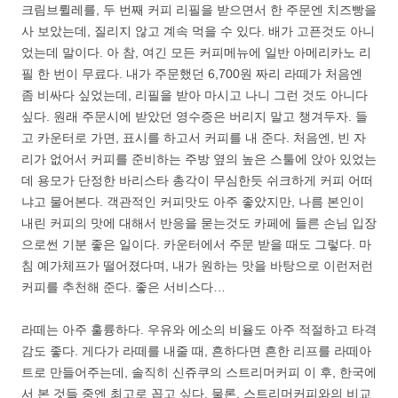
크림브륄레를, 두 번째 커피 리필을 받으면서 한 주문엔 치즈빵을
사 보았는데, 질리지 않고 계속 먹을 수 있다. 배가 고픈것도 아니
었는데 말이다. 아 참, 여긴 모든 커피메뉴에 일반 아메리카노 리
필 한 번이 무료다. 내가 주문했던 6,700원 짜리 라떼가 처음엔
좀 비싸다 싶었는데, 리필을 받아 마시고 나니 그런 것도 아니다
싶다. 원래 주문시에 받았던 영수증은 버리지 말고 챙겨두자. 들
고 카운터로 가면, 표시를 하고서 커피를 내 준다. 처음엔, 빈 자
리가 없어서 커피를 준비하는 주방 옆의 높은 스툴에 앉아 있었는
데 용모가 단정한 바리스타 총각이 무심한듯 쉬크하게 커피 어떠
냐고 물어본다. 객관적인 커피맛도 아주 좋았지만, 나름 본인이
내린 커피의 맛에 대해서 반응을 묻는것도 카페에 들른 손님 입장
으로썬 기분 좋은 일이다. 카운터에서 주문 받을 때도 그렇다. 마
침 예가체프가 떨어졌다며, 내가 원하는 맛을 바탕으로 이런저런
커피를 추천해 준다. 좋은 서비스다…
라떼는 아주 훌륭하다. 우유와 에소의 비율도 아주 적절하고 타격
감도 좋다. 게다가 라떼를 내줄 때, 흔하다면 흔한 리프를 라떼아
트로 만들어주는데, 솔직히 신쥬쿠의 스트리머커피 이 후, 한국에
서 본 것들 중엔 최고로 꼽고 싶다. 물론, 스트리머커피와의 비교