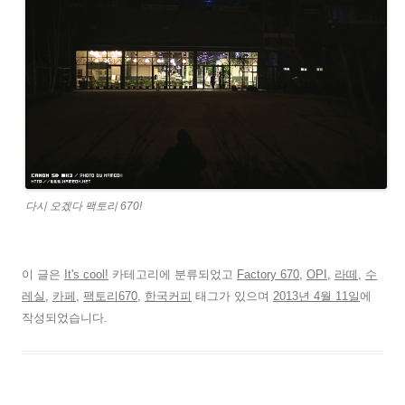
다시 오겠다 팩토리 670!
이 글은
It's cool!
카테고리에 분류되었고
Factory 670
,
OPI
,
라떼
,
수
레실
,
카페
,
팩토리670
,
한국커피
태그가 있으며
2013년 4월 11일
에
작성되었습니다.