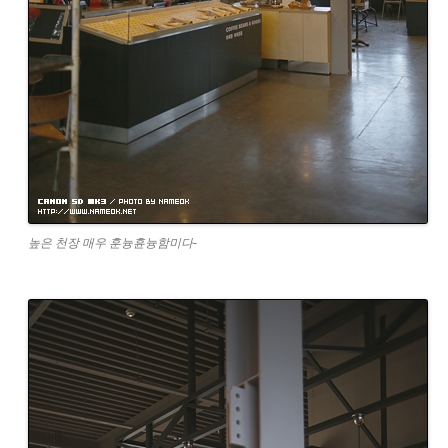
높은 천장 매우 훈늉휸늉함미다-