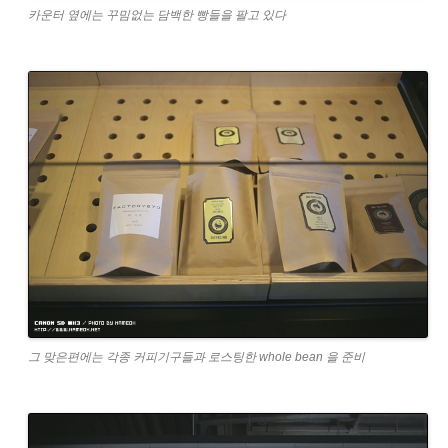
카운터 옆에는 꾸밈없는 담백한 빵들을 팔고 있다
그 맞은편에는 각종 커피기구들과 로스팅한 whole bean 을 준비