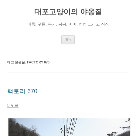
컨
텐
대포고양이의 야옹질
츠
로
건
너
바둥, 구름, 우키, 봉봉, 미미, 컴컴 그리고 징징
뛰
기
메뉴
태그 보관물:
FACTORY 670
팩토리 670
8 댓글