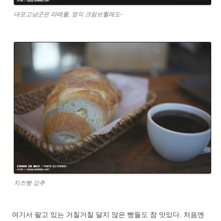
대포고냥군은 라떼를, 옆의 크림브륄레도-
치즈빵 강추
여기서 팔고 있는 거칠거칠 달지 않은 빵들도 참 맛있다. 처음엔