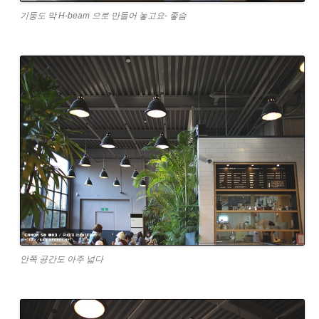
기둥도 막 H-beam 으로 만들어 놓고요- 좋슴
안쪽 공간도 아주 넓다