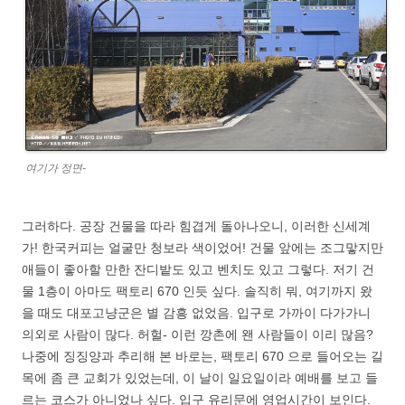
여기가 정면-
그러하다. 공장 건물을 따라 힘겹게 돌아나오니, 이러한 신세계
가! 한국커피는 얼굴만 청보라 색이었어! 건물 앞에는 조그맣지만
애들이 좋아할 만한 잔디밭도 있고 벤치도 있고 그렇다. 저기 건
물 1층이 아마도 팩토리 670 인듯 싶다. 솔직히 뭐, 여기까지 왔
을 때도 대포고냥군은 별 감흥 없었음. 입구로 가까이 다가가니
의외로 사람이 많다. 허헐- 이런 깡촌에 왠 사람들이 이리 많음?
나중에 징징양과 추리해 본 바로는, 팩토리 670 으로 들어오는 길
목에 좀 큰 교회가 있었는데, 이 날이 일요일이라 예배를 보고 들
르는 코스가 아니었나 싶다. 입구 유리문에 영업시간이 보인다.