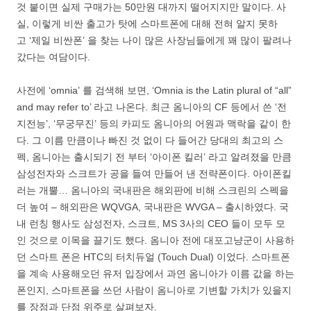
것 붙이면 실제 구매가는 50만원 대까지 떨어지지만 말이다. 사
실, 이렇게 비싼 출고가 탓에 스마트폰에 대해 전혀 알지 못하
고 ‘제일 비싼폰’ 을 찾는 나이 많은 사장님들에게 꽤 많이 팔려나
갔다는 여담이다.
사전에 ‘omnia’ 를 검색해 보면, ‘Omnia is the Latin plural of “all”
and may refer to’ 라고 나온다. 최근 옴니아의 CF 등에서 쓴 ‘전
지전능’, ‘무궁무진’ 등의 카피도 옴니아의 어원과 맥락을 같이 한
다. 그 이름 만큼이나 빠진 것 없이 다 들어간 당대의 최고의 스
펙, 옴니아는 출시되기 전 부터 ‘아이폰 킬러’ 라고 알려졌을 만큼
삼성전자와 스크트가 공을 들여 만들어 낸 전략폰이다. 아이폰킬
러는 개뿔… 옴니아의 국내판은 해외판에 비해 스크린의 스펙을
더 높여 – 해외판은 WQVGA, 국내판은 WVGA – 출시하였다. 국
내 런칭 행사도 삼성전자, 스크트, MS 3사의 CEO 들이 모두 모
인 것으로 이목을 끌기도 했다. 옴니아 전에 대포고냥군이 사용하
던 스마트 폰은 HTC의 터치듀얼 (Touch Dual) 이었다. 스마트폰
을 계속 사용해오던 유저 입장에서 과연 옴니아가 이름 값을 하는
폰인지, 스마트폰을 쓰던 사람이 옴니아로 기변할 가치가 있을지
를 장점과 단점 위주로 살펴보자.