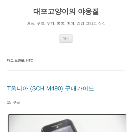
컨
텐
대포고양이의 야옹질
츠
로
건
너
바둥, 구름, 우키, 봉봉, 미미, 컴컴 그리고 징징
뛰
기
메뉴
태그 보관물:
HTC
T옴니아 (SCH-M490) 구매가이드
15 댓글