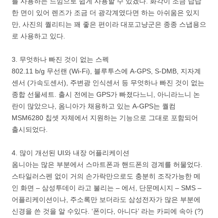
를 사용하는 느낌으로 쉽게 사용할 수 있겠다. 화각이 조금 답답
한 면이 있어 렌즈가 조금 더 광각계였다면 하는 아쉬움은 있지
만, 사진의 퀄리티는 꽤 좋은 편이라 대포고냥군은 종종 스냅용으
로 사용하고 있다.
3. 무엇하나 빠진 것이 없는 스펙
802.11 b/g 무선랜 (Wi-Fi), 블루투스에 A-GPS, S-DMB, 지자계
센서 (가속도센서), 주변광 인식센서 등 무엇하나 빠진 것이 없는
종합 선물세트. 출시 전에는 GPS가 빠졌다느니, 아니라느니 논
란이 많았으나, 옴니아가 채용하고 있는 A-GPS는 퀄컴
MSM6280 칩셋 자체에서 지원하는 기능으로 그대로 포함되어
출시되었다.
4. 많이 개선된 UI와 내장 어플리케이션
옴니아는 많은 부분에서 스마트폰과 핸드폰의 경계를 허물었다.
스타일러스펜 없이 거의 손가락만으로도 충분히 조작가능한 메
인 화면 – 삼성투데이 라고 불리는 – 에서, 단문메시지 – SMS –
어플리케이션이나, 주소록만 보더라도 삼성전자가 많은 부분에
신경을 쓴 것을 알 수있다. ‘폰이다, 아니다’ 라는 카피에 속아 (?)