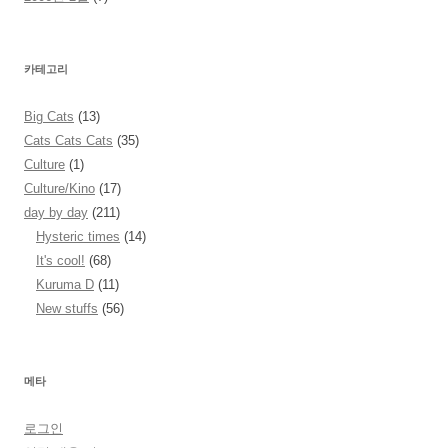
카테고리
Big Cats
(13)
Cats Cats Cats
(35)
Culture
(1)
Culture/Kino
(17)
day by day
(211)
Hysteric times
(14)
It's cool!
(68)
Kuruma D
(11)
New stuffs
(56)
메타
로그인