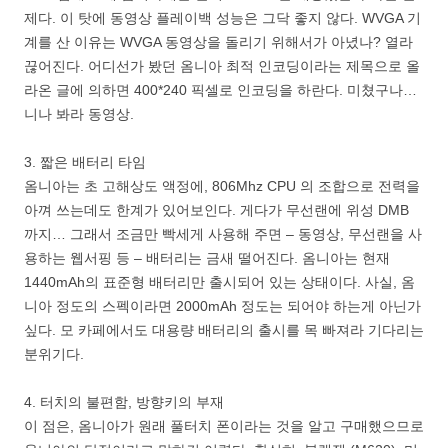
제다. 이 탓에 동영상 플레이백 성능은 그닥 좋지 않다. WVGA 기
계를 산 이유는 WVGA 동영상을 돌리기 위해서가 아녔나? 열라
끊어진다. 어디선가 봤던 옴니아 최적 인코딩이라는 제목으로 올
라온 글에 의하면 400*240 픽셀로 인코딩을 하란다. 미쳤구나…
니나 봐라 동영상.
3. 짧은 배터리 타임
옴니아는 초 고해상도 액정에, 806Mhz CPU 의 조합으로 전력을
아껴 쓰는데도 한계가 있어보인다. 게다가 무선랜에 위성 DMB
까지… 그래서 조금만 빡세게 사용해 주면 – 동영상, 무선랜을 사
용하는 웹서핑 등 – 배터리는 금새 떨어진다. 옴니아는 현재
1440mAh의 표준형 배터리만 출시되어 있는 상태이다. 사실, 옴
니아 정도의 스펙이라면 2000mAh 정도는 되어야 하는게 아닌가
싶다. 모 카페에서도 대용량 배터리의 출시를 목 빠져라 기다리는
분위기다.
4. 터치의 불편함, 방향키의 부재
이 점은, 옴니아가 원래 풀터치 폰이라는 것을 알고 구매했으므로