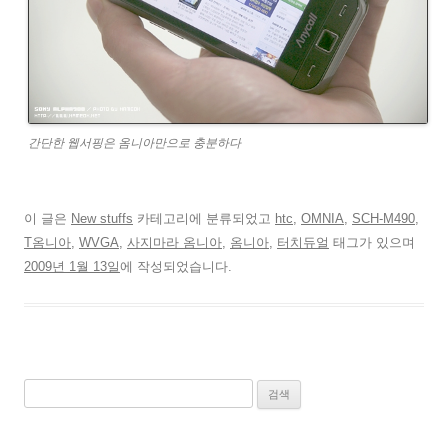
간단한 웹서핑은 옴니아만으로 충분하다
이 글은
New stuffs
카테고리에 분류되었고
htc
,
OMNIA
,
SCH-M490
,
T옴니아
,
WVGA
,
사지마라 옴니아
,
옴니아
,
터치듀얼
태그가 있으며
2009년 1월 13일
에 작성되었습니다.
검
색: