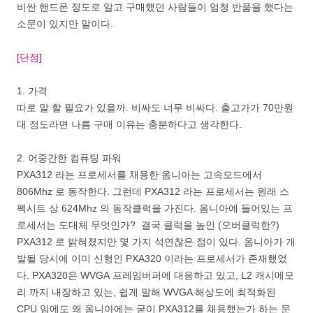
비싼 핸드폰 정도로 알고 구매했던 사람들이 엄청 반품을 했다는
소문이 있지만 말이다.
[단점]
1. 가격
따로 말 할 필요가 있을까. 비싸도 너무 비싸다. 출고가가 70만원
대 정도라면 나름 구매 이유는 충분하다고 생각한다.
2. 어중간한 컴퓨팅 파워
PXA312 라는 프로세서를 채용한 옴니아는 고속모드에서
806Mhz 로 동작한다. 그런데 PXA312 라는 프로세서는 원래 스
펙시트 상 624Mhz 의 동작클럭을 가진다. 옴니아에 들어있는 프
로세서는 도대체 무엇인가? 결국 클럭을 높인 (오버클럭한?)
PXA312 로 밝혀졌지만 몇 가지 석연찮은 점이 있다. 옴니아가 개
발될 당시에 이미 신형인 PXA320 이라는 프로세서가 존재했었
다. PXA320은 WVGA 프레임버퍼에 대응하고 있고, L2 캐시메모
리 까지 내장하고 있는, 쉽게 말해 WVGA 해상도에 최적화된
CPU 임에도 왜 옴니아에는 굳이 PXA312를 채용했는가 하는 문