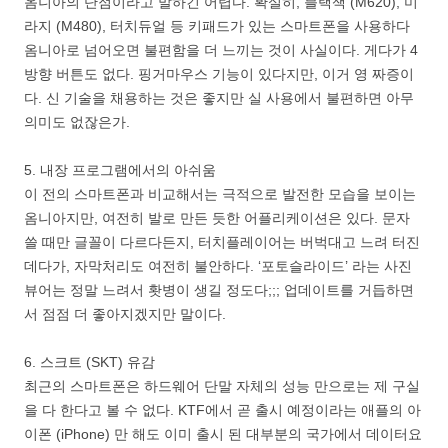
옴니아의 단점이라고 말하긴 어렵다. 확실히, 블랙잭 (M620), 미
라지 (M480), 터치듀얼 등 키패드가 있는 스마트폰을 사용하다
옴니아로 넘어오면 불편함을 더 느끼는 것이 사실이다. 게다가 4
방향 버튼도 없다. 핑거마우스 기능이 있다지만, 이거 영 짜증이
다. 신 기술을 채용하는 것은 좋지만 실 사용에서 불편하면 아무
의미도 없잖은가.
5. 내장 프로그램에서의 아쉬움
이 전의 스마트폰과 비교해서는 극적으로 발전한 모습을 보이는
옴니아지만, 여전히 발로 만든 듯한 어플리케이션은 있다. 문자
쓸 때만 글꼴이 다르다든지, 터치플레이어는 버벅대고 느려 터진
데다가, 자막처리도 여전히 불안하다. ‘포토슬라이드’ 라는 사진
뷰어는 정말 느려서 홧병이 생길 정도다;;; 업데이트를 거듭하면
서 점점 더 좋아지겠지만 말이다.
6. 스크트 (SKT) 유감
최근의 스마트폰은 하드웨어 단말 자체의 성능 만으로는 제 구실
을 다 한다고 볼 수 없다. KTF에서 곧 출시 예정이라는 애플의 아
이폰 (iPhone) 만 해도 이미 출시 된 대부분의 국가에서 데이터요