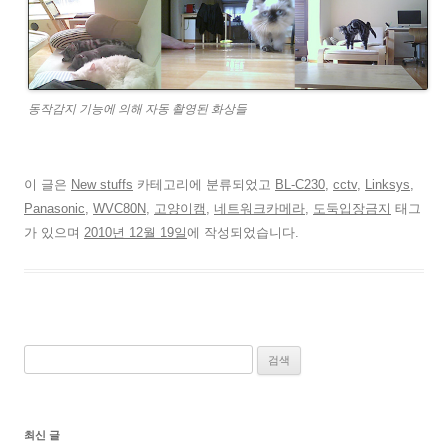
동작감지 기능에 의해 자동 촬영된 화상들
이 글은
New stuffs
카테고리에 분류되었고
BL-C230
,
cctv
,
Linksys
,
Panasonic
,
WVC80N
,
고양이캠
,
네트워크카메라
,
도둑입장금지
태그
가 있으며
2010년 12월 19일
에 작성되었습니다.
검
색:
최신 글