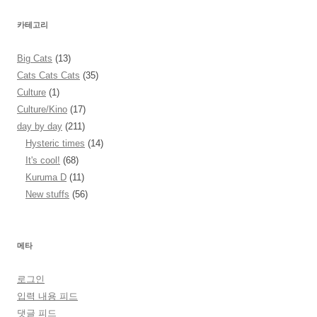
카테고리
Big Cats
(13)
Cats Cats Cats
(35)
Culture
(1)
Culture/Kino
(17)
day by day
(211)
Hysteric times
(14)
It's cool!
(68)
Kuruma D
(11)
New stuffs
(56)
메타
로그인
입력 내용 피드
댓글 피드