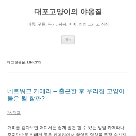
컨
텐
대포고양이의 야옹질
츠
로
건
너
바둥, 구름, 우키, 봉봉, 미미, 컴컴 그리고 징징
뛰
기
메뉴
태그 보관물:
LINKSYS
네트워크 카메라 – 출근한 후 우리집 고양이
들은 뭘 할까?
25 댓글
거리를 걷다보면 어디서든 쉽게 발견 할 수 있는 방범 카메라나,
주차단속용 카메라 등은 카메라에서 촬영된 영상을 특정 수신자