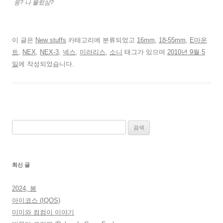
응? 나 불렀삼?
이 글은
New stuffs
카테고리에 분류되었고
16mm
,
18-55mm
,
E마운
트
,
NEX
,
NEX-3
,
넥스
,
미러리스
,
소니
태그가 있으며
2010년 9월 5
일
에 작성되었습니다.
검
색:
최신 글
2024, 봄
아이코스 (IQOS)
미미와 컴컴이 이야기