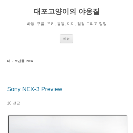
컨
텐
대포고양이의 야옹질
츠
로
건
너
바둥, 구름, 우키, 봉봉, 미미, 컴컴 그리고 징징
뛰
기
메뉴
태그 보관물:
NEX
Sony NEX-3 Preview
10 댓글