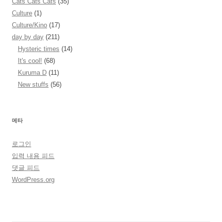
Cats Cats Cats
(35)
Culture
(1)
Culture/Kino
(17)
day by day
(211)
Hysteric times
(14)
It's cool!
(68)
Kuruma D
(11)
New stuffs
(56)
메타
로그인
입력 내용 피드
댓글 피드
WordPress.org