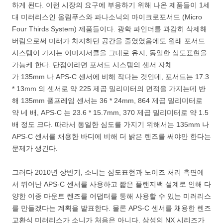
하게 된다. 이런 시장의 요구에 부응하기 위해 나온 제품들이 1세
대 미러리스인 올림푸스와 파나소닉의 마이크로포서드 (Micro
Four Thirds System) 제품들이다. 광학 파인더를 과감히 삭제해
버림으로써 미러가 차지하던 공간을 줄였였음에도 원래 포서드
시스템이 가지는 이미지서클을 그대로 유지, 동일한 심도표현을
가능케 한다. 단점이라면 포서드 시스템의 센서 자체
가 135mm 나 APS-C 센서에 비해 작다는 것인데, 포서드는 17.3
* 13mm 의 센서로 약 225 제곱 밀리미터의 면적을 가지는데 반
해 135mm 풀프레임 센서는 36 * 24mm, 864 제곱 밀리미터로
약 네 배, APS-C 는 23.6 * 15.7mm, 370 제곱 밀리미터로 약 1.5
배 정도 크다. 따라서 동일한 심도를 가지기 위해서는 135mm 나
APS-C 센서를 채용한 바디에 비해 더 밝은 렌즈를 써야만 한다는
문제가 생긴다.
그러다 2010년 상반기, 소니는 심도표현과 노이즈 처리 측면에
서 뛰어난 APS-C 센서를 사용하고 짧은 플랜지백 설계로 인해 다
양한 이종 마운트 렌즈를 어댑터를 통해 사용할 수 있는 미러리스
를 만들겠다는 계획을 발표한다. 물론 APS-C 센서를 채용한 렌즈
교환식 미러리스가 소니가 처음은 아니다. 삼성의 NX 시리즈가