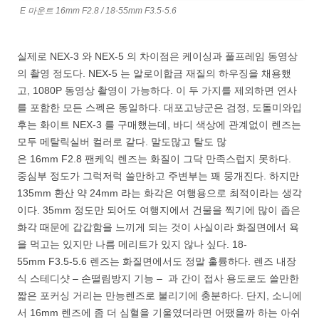
E 마운트 16mm F2.8 / 18-55mm F3.5-5.6
실제로 NEX-3 와 NEX-5 의 차이점은 케이싱과 풀프레임 동영상
의 촬영 정도다. NEX-5 는 알로이합금 재질의 하우징을 채용했
고, 1080P 동영상 촬영이 가능하다. 이 두 가지를 제외하면 연사
를 포함한 모든 스펙은 동일하다. 대포고냥군은 검정, 도돌미와입
후는 화이트 NEX-3 를 구매했는데, 바디 색상에 관계없이 렌즈는
모두 메탈릭실버 컬러로 같다. 말도많고 탈도 많
은 16mm F2.8 팬케익 렌즈는 화질이 그닥 만족스럽지 못하다.
중심부 정도가 그럭저럭 쓸만하고 주변부는 꽤 뭉개진다. 하지만
135mm 환산 약 24mm 라는 화각은 여행용으로 최적이라는 생각
이다. 35mm 정도만 되어도 여행지에서 건물을 찍기에 많이 좁은
화각 때문에 갑갑함을 느끼게 되는 것이 사실이라 화질면에서 욕
을 먹고는 있지만 나름 메리트가 있지 않나 싶다. 18-
55mm F3.5-5.6 렌즈는 화질면에서도 정말 훌륭하다. 렌즈 내장
식 스테디샷 – 손떨림방지 기능 – 과 간이 접사 용도로도 쓸만한
짧은 포커싱 거리는 만능렌즈로 불리기에 충분하다. 단지, 소니에
서 16mm 렌즈에 좀 더 심혈을 기울였더라면 어땠을까 하는 아쉬