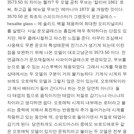
3573.50 의 차이는 뭘까? 두 모델 공히 무브는 ‘칼리버 1861’ 로
써, 최고급 풀 메뉴얼 무브인 ‘레마니아 1873’ 을 개량한 것이다.
3570.50 은 최초의 스피드마스터가 그랬듯이 운모글래스 –
hesalite glass – 에 솔리드 백을 채용하여 최대한 오리지널리티
를 살렸다. 사실 운모글래스는 흠집에 매우 취약하다는 단점도 있
지만, 매우 클래시컬하고 따스한 느낌을 준다. 아무리 조심해서
사용해도 무른 운모의 특성때문에 잔기스가 생기게 되는데 이런
점을 보완하기 위해 나온 모델이 대포고냥군의 3573.50 이다. 전
면글래스가 운모재질에서 사파이어글래스로 변경되었고, 무브를
눈으로 볼 수 있는 시스루백이 채용되었다. 그래서 시계를 착용한
상태에서는 두 모델의 구분이 거의 불가능하다. 기계식 시계의 무
브에도 오토매틱 모델과 그렇지 않은 것이 있는데, 오토매틱이라
고 해서 배터리가 들어 간다거나 하는 것은 당연히 아니다. 둘
다 태엽의 힘으로 움직이지만 태엽이 저절로 감기느냐 아니냐의
차이라고 생각하면 쉽다. 오토매틱 시계의 내부에는 로터라고 불
리는 중력에 의해서 회전하는 반원형의 추가 들어가는데 시계를
착용하고 있는 동안에 역, 순방향으로 돌아가면서 저절로 태엽이
감기게 된다. 당연하게도 스피드마스터 중에도 브로드애로우 같
은 오토매틱 모델이 있지만 문워치라고 불리는 두 모델은 전부 용