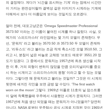
의 결정체다. 게다가 ‘시간을 표시하는 기계’ 라는 점에서 시간만
이 가지는 완전성이랄까 결벽성 같은 이미지가 시계라는 기계에
더해져서 보다 더 아름답게 보이는 것일지도 모르겠다.
얼마 전에, 대포고냥군은 ‘Omega Speedmaster Professional
3573.50’ 이라는 긴 이름이 붙여진 시계를 하나 질렀다. 사실, 오
메가의 ‘스피드마스터’ 라인업에는 몇 가지 모델이 존재한다. 우
선, ‘문워치’ 라고 불리는 3570.50 과 3573.50 두 모델이 존재하
고, ‘리듀스드’ 라고 불리는 조금 작게 축소시킨 모델 3510.50, 그
리고 시, 분침이 넓은 바늘로 교체된 ‘브로드 애로우’ 3551.20 정
도가 있겠다. 그 중에서도 문워치는 1957년에 최초 생산을 시작
한 이 후, 거의 외형이 변하지 않았을 만큼 오리지널리티를 중요
시 하는 시계이고 ‘스피드마스터의 원형’ 이라고 할 수 있는 모델
이다. 그렇다면 왜 문워치라고 불리는 것일까? 그것은 이 시계의
뒷면에 새겨진 각인을 보면 금방 알 수있다. ‘The first watch
worn on the moon’ 그렇다. 1969년 아폴로 11호의 닐 암스트롱
이 달에 착륙했을때 우주에서 사용했던 시계가 문워치다. 그러면
1957년에 처음 생산 되었을 때는 문워치가 아니었을까? 당연히
아니다. NASA 로부터 우주탐사 공식 시계로 지정된 것이 1965년