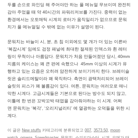
두를 손으로 와인딩 해 주어야만 하는 풀 메뉴얼 무브이며 완전히
감아 주었을 때 약 40시간의 파워리저브를 가진다. 중력이 없는
환경에서는 오토매틱 시계의 로터가 움직일리가 없으므로 문워
치가 풀 메뉴얼일 수 밖에 없는 이유가 설명이 된다.
문워치는 바늘이 시, 분, 초 침 이외에도 몇 개가 더 있는 이른바
‘복잡시계’ 임에도 검정 패널에 최대한 절제된 인덱스와 흰 레터
링이 무척이나 아름답다. 문워치가 처음 만들어졌던 당시, 40mm
지름의 케이스는 꽤 큰 편에 속했으나 45mm 이상의 시계가 유
행하고 있는 요즘은 오히려 얌전하게 보이기까지 한다. 브레이슬
릿은 솔리드메탈이라 꽤 묵직하다. 측면이 광택처리되어 브레이
슬릿의 피스가 꽤 볼륨감이 있다. 여튼, 문워치는 여러모로 매니
악한 시계다. 고급시계들은 기본으로 된다는 방수도 되지 않고,
이틀에 한 번은 꼬박꼬박 태엽을 감아줘야하는 이 시계. 어쩌
면 문워치는 ‘복각’, ‘오리지널리티’ 에 열광하는 오덕들을 위한 시
계다.
이 글은
New stuffs
카테고리에 분류되었고
007
,
3573.50
,
moon
watch
,
omega
,
Speedmaster
,
문워치
,
스피드마스터
,
시계
,
오메가
태