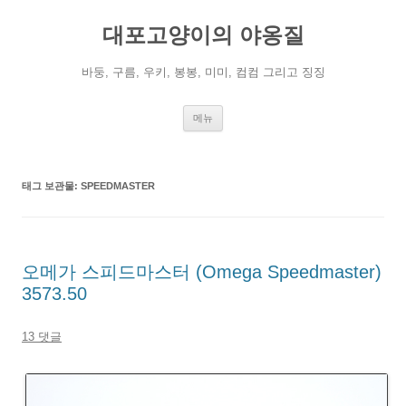
컨
텐
대포고양이의 야옹질
츠
로
건
너
바둥, 구름, 우키, 봉봉, 미미, 컴컴 그리고 징징
뛰
기
메뉴
태그 보관물:
SPEEDMASTER
오메가 스피드마스터 (Omega Speedmaster)
3573.50
13 댓글