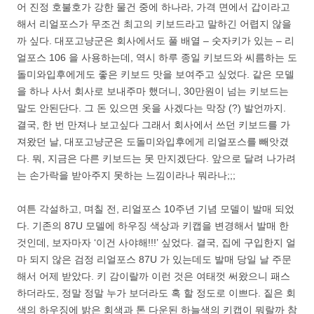
어 진정 호불호가 강한 물건 중에 하나라, 가격 면에서 갑이라고
해서 리얼포스가 무조건 최고의 키보드라고 말하긴 어렵지 않을
까 싶다. 대포고냥군은 회사에서도 풀 배열 – 숫자키가 있는 – 리
얼포스 106 을 사용하는데, 역시 하루 종일 키보드와 씨름하는 도
돌미와입후에게도 좋은 키보드 맛을 보여주고 싶었다. 같은 모델
을 하나 사서 회사로 보내주마 했더니, 30만원이 넘는 키보드는
말도 안된단다. 그 돈 있으면 옷을 사겠다는 막장 (?) 발언까지.
결국, 한 번 만져나 보고싶다 그래서 회사에서 쓰던 키보드를 가
져왔던 날, 대포고냥군은 도돌미와입후에게 리얼포스를 빼앗겼
다. 뭐, 지금은 다른 키보드는 못 만지겠단다. 앞으로 달려 나가려
는 손가락을 받아주지 못하는 느낌이라나 뭐라나;;;
여튼 각설하고, 며칠 전, 리얼포스 10주년 기념 모델이 발매 되었
다. 기존의 87U 모델에 하우징 색상과 키캡을 변경해서 발매 한
것인데, 보자마자 ‘이건 사야해!!!’ 싶었다. 결국, 집에 구입한지 얼
마 되지 않은 검정 리얼포스 87U 가 있는데도 발매 당일 날 주문
해서 어제 받았다. 키 감이랄까 이런 것은 여태껏 써왔으니 패스
하더라도, 정말 정말 누가 보더라도 혹 할 정도로 이쁘다. 짙은 회
색의 하우징에 밝은 회색과 톤 다운된 하늘색의 키캡이 뭐랄까 참