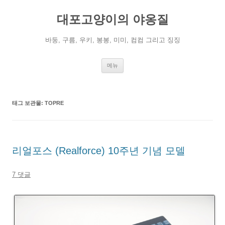
컨
텐
대포고양이의 야옹질
츠
로
건
너
바둥, 구름, 우키, 봉봉, 미미, 컴컴 그리고 징징
뛰
기
메뉴
태그 보관물:
TOPRE
리얼포스 (Realforce) 10주년 기념 모델
7 댓글