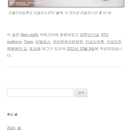
도돌미와입후도 리얼포스 87U 블랙, 이 것으로 리얼포스만 총 네 대-
이 글은
New stuffs
카테고리에 분류되었고
10주년기념
,
87U
,
realforce
,
Topre
,
리얼포스
,
우리부부이런부부
,
키보드덕후
,
키보드만
맥북에어 값
,
토프레
태그가 있으며
2011년 10월 9일
에 작성되었습니
다.
검
색:
최신 글
2024, 봄