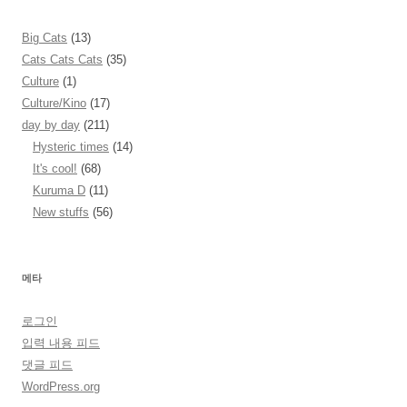
Big Cats
(13)
Cats Cats Cats
(35)
Culture
(1)
Culture/Kino
(17)
day by day
(211)
Hysteric times
(14)
It's cool!
(68)
Kuruma D
(11)
New stuffs
(56)
메타
로그인
입력 내용 피드
댓글 피드
WordPress.org