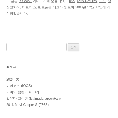
이 글은
It's cool!
카테고리에 분류되었고
nhn
,
Teris Returns
,
TTC
,
냉
장고자석
,
테트리스
,
핸드폰줄
태그가 있으며
2008년 12월 17일
에 작
성되었습니다.
검
색:
최신 글
2024, 봄
아이코스 (IQOS)
미미와 컴컴이 이야기
발뮤다 그린팬 (Balmuda GreenFan)
2016 MINI Cooper S (F56S)