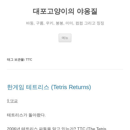
컨
텐
대포고양이의 야옹질
츠
로
건
너
바둥, 구름, 우키, 봉봉, 미미, 컴컴 그리고 징징
뛰
기
메뉴
태그 보관물:
TTC
한게임 테트리스 (Tetris Returns)
9 댓글
테트리스가 돌아왔다.
2006년 테트리스 파동을 알고 있는가? TTC (The Tetris