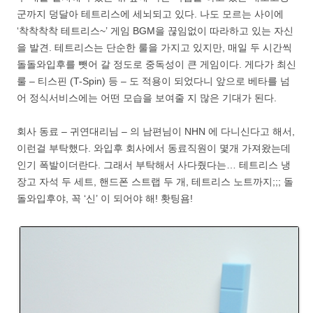
군까지 덩달아 테트리스에 세뇌되고 있다. 나도 모르는 사이에
‘착착착착 테트리스~’ 게임 BGM을 끊임없이 따라하고 있는 자신
을 발견. 테트리스는 단순한 룰을 가지고 있지만, 매일 두 시간씩
돌돌와입후를 뺏어 갈 정도로 중독성이 큰 게임이다. 게다가 최신
룰 – 티스핀 (T-Spin) 등 – 도 적용이 되었다니 앞으로 베타를 넘
어 정식서비스에는 어떤 모습을 보여줄 지 많은 기대가 된다.
회사 동료 – 귀연대리님 – 의 남편님이 NHN 에 다니신다고 해서,
이런걸 부탁했다. 와입후 회사에서 동료직원이 몇개 가져왔는데
인기 폭발이더란다. 그래서 부탁해서 사다줬다는… 테트리스 냉
장고 자석 두 세트, 핸드폰 스트랩 두 개, 테트리스 노트까지;;; 돌
돌와입후야, 꼭 ‘신’ 이 되어야 해! 홧팅욤!