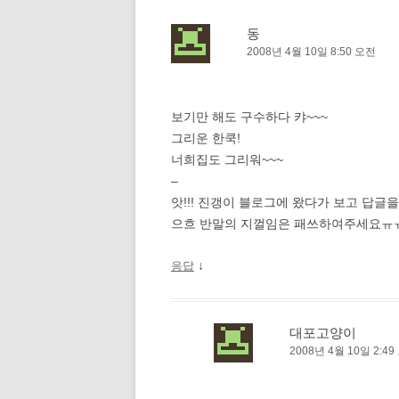
이
션
동
2008년 4월 10일 8:50 오전
보기만 해도 구수하다 캬~~~
그리운 한쿡!
너희집도 그리워~~~
–
앗!!! 진갱이 블로그에 왔다가 보고 답글을
으흐 반말의 지껄임은 패쓰하여주세요ㅠㅠ
↓
응답
대포고양이
2008년 4월 10일 2:4