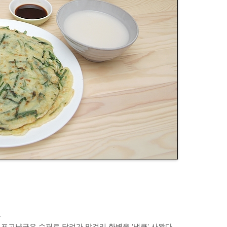
.
포고냥군은 수퍼로 달려가 막걸리 한병을 ‘냉큼’ 사왔다.