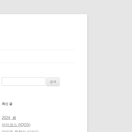
검
색:
최신 글
2024, 봄
아이코스 (IQOS)
미미와 컴컴이 이야기