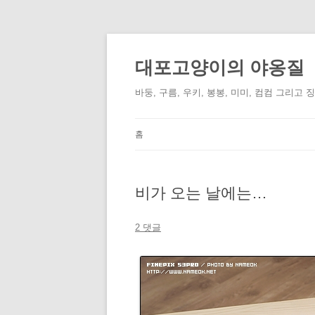
컨
텐
츠
대포고양이의 야옹질
로
건
너
바둥, 구름, 우키, 봉봉, 미미, 컴컴 그리고 
뛰
기
홈
비가 오는 날에는…
2 댓글