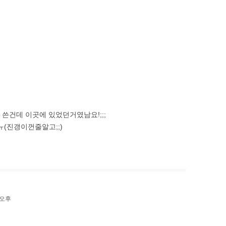
 쓴건데 이곳에 있었던거였남요!;;;
(진갱이껀줄알고;;)
9 오후