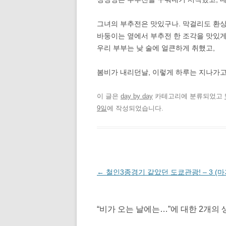
그녀의 부추전은 맛있구나. 막걸리도 환상
바둥이는 옆에서 부추전 한 조각을 맛있게
우리 부부는 낮 술에 얼큰하게 취했고,
봄비가 내리던날, 이렇게 하루는 지나가고
이 글은
day by day
카테고리에 분류되었고
9일
에 작성되었습니다.
글
←
철인3종경기 같았던 도쿄관광! – 3 (마
네
비
“
비가 오는 날에는…
”에 대한 2개의 
게