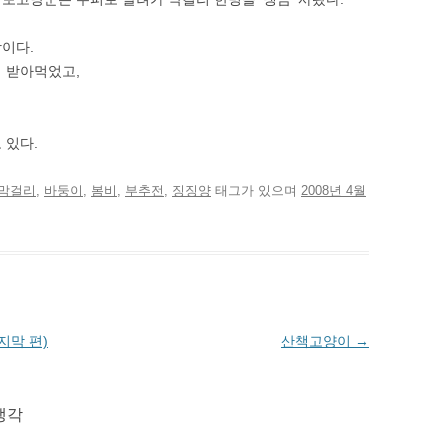
이다.
 받아먹었고,
 있다.
막걸리
,
바둥이
,
봄비
,
부추전
,
징징양
태그가 있으며
2008년 4월
지막 편)
산책고양이
→
생각