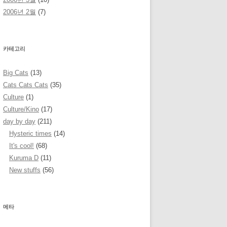
2006년 2월
(7)
카테고리
Big Cats
(13)
Cats Cats Cats
(35)
Culture
(1)
Culture/Kino
(17)
day by day
(211)
Hysteric times
(14)
It's cool!
(68)
Kuruma D
(11)
New stuffs
(56)
메타