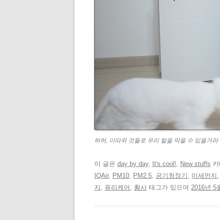
허허, 이따위 것들로 우리 털을 막을 수 있을거라
이 글은
day by day
,
It's cool!
,
New stuffs
카
IQAir
,
PM10
,
PM2.5
,
공기청정기
,
미세먼지
지
,
퓨리케어
,
황사
태그가 있으며
2016년 5