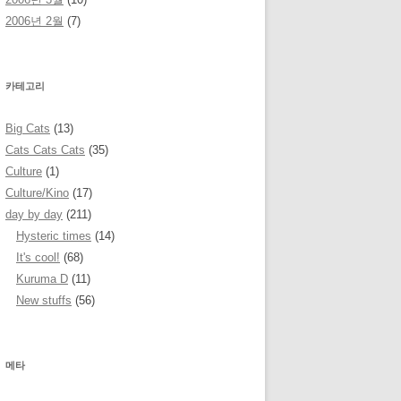
2006년 2월
(7)
카테고리
Big Cats
(13)
Cats Cats Cats
(35)
Culture
(1)
Culture/Kino
(17)
day by day
(211)
Hysteric times
(14)
It's cool!
(68)
Kuruma D
(11)
New stuffs
(56)
메타