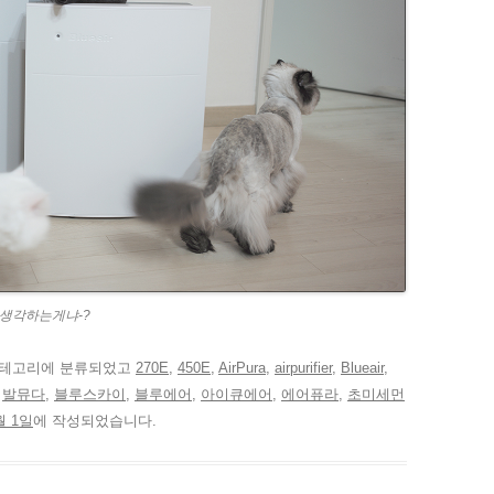
 생각하는게냐-?
테고리에 분류되었고
270E
,
450E
,
AirPura
,
airpurifier
,
Blueair
,
,
발뮤다
,
블루스카이
,
블루에어
,
아이큐에어
,
에어퓨라
,
초미세먼
월 1일
에 작성되었습니다.