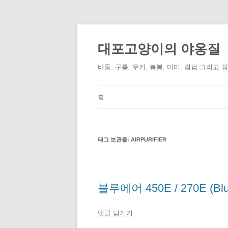
컨
텐
츠
대포고양이의 야옹질
로
건
너
바둥, 구름, 우키, 봉봉, 미미, 컴컴 그리고 
뛰
기
홈
태그 보관물:
AIRPURIFIER
블루에어 450E / 270E (Blue
댓글 남기기