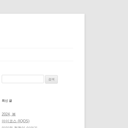
검
색:
최신 글
2024, 봄
아이코스 (IQOS)
미미와 컴컴이 이야기