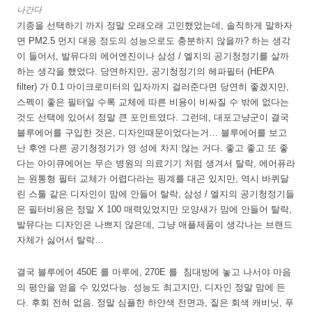
나간다
기종을 선택하기 까지 정말 오래오래 고민했었는데, 솔직하게 말하자
면 PM2.5 먼지 대응 정도의 성능으로도 충분하지 않을까? 하는 생각
이 들어서, 발뮤다의 에어엔진이나 삼성 / 엘지의 공기청정기를 살까
하는 생각을 했었다. 당연하지만, 공기청정기의 헤파필터 (HEPA
filter) 가 0.1 마이크로미터의 입자까지 걸러준다면 당연히 좋겠지만,
스펙이 좋은 필터일 수록 교체에 따른 비용이 비싸질 수 밖에 없다는
것도 선택에 있어서 정말 큰 포인트였다. 그런데, 대포고냥군이 결국
블루에어를 구입한 것은, 디자인때문이었다는거… 블루에어를 보고
난 후엔 다른 공기청정기가 영 성에 차지 않는 거다. 좋고 좋고 또 좋
다는 아이큐에어는 무슨 병원의 의료기기 처럼 생겨서 탈락, 에어퓨라
는 원통형 필터 교체가 어렵다라는 핑계를 대곤 있지만, 역시 바퀴달
린 스툴 같은 디자인이 맘에 안들어 탈락, 삼성 / 엘지의 공기청정기들
은 필터비용은 정말 X 100 매력있었지만 모양새가 맘에 안들어 탈락,
발뮤다는 디자인은 나쁘지 않은데, 그냥 애플제품이 생각나는 브랜드
자체가 싫어서 탈락…
결국 블루에어 450E 를 마루에, 270E 를 침대방에 놓고 나서야 마음
의 평안을 얻을 수 있었다능. 성능도 최고지만, 디자인 정말 맘에 든
다. 후회 전혀 없음. 정말 심플한 하얀색 전면과, 짙은 회색 캐비닛, 푸