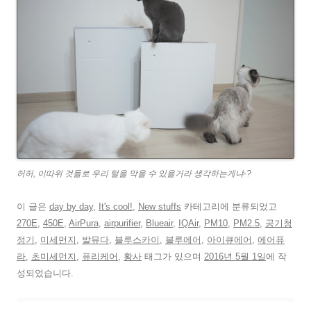
허허, 이따위 것들로 우리 털을 막을 수 있을거라 생각하는게냐-?
이 글은
day by day
,
It's cool!
,
New stuffs
카테고리에 분류되었고
270E
,
450E
,
AirPura
,
airpurifier
,
Blueair
,
IQAir
,
PM10
,
PM2.5
,
공기청
정기
,
미세먼지
,
발뮤다
,
블루스카이
,
블루에어
,
아이큐에어
,
에어퓨
라
,
초미세먼지
,
퓨리케어
,
황사
태그가 있으며
2016년 5월 1일
에 작
성되었습니다.