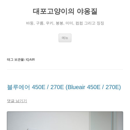
컨
텐
대포고양이의 야옹질
츠
로
건
너
바둥, 구름, 우키, 봉봉, 미미, 컴컴 그리고 징징
뛰
기
메뉴
태그 보관물:
IQAIR
블루에어 450E / 270E (Blueair 450E / 270E)
댓글 남기기